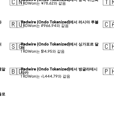
🇨🇳
🇹
1 RDWon는 ¥78.62와 같음
화
Redwire (Ondo Tokenized)에서 러시아 루블
🇷🇺
🇨
1 RDWon는 ₽966.94와 같음
러
Redwire (Ondo Tokenized)에서 싱가포르 달
🇸🇬
🇨
러
1 RDWon는 $14.95와 같음
 헤알
Redwire (Ondo Tokenized)에서 방글라데시
🇧🇩
🇵
타카
1 RDWon는 ৳1,444.79와 같음
 즐로