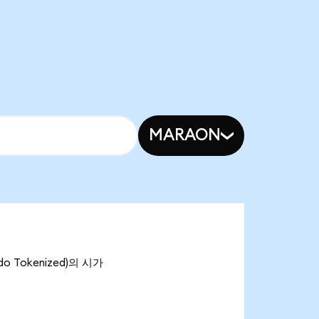
MARAON
do Tokenized)의 시가