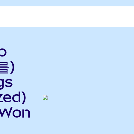
o
를)
gs
zed)
DWon