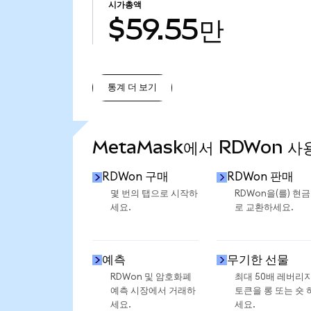
시가총액
$59.55만
통계 더 보기
통계 더 보기
MetaMask에서 RDWon 사
RDWon 구매
RDWon 판매
몇 번의 탭으로 시작하
RDWon을(를) 현
세요.
로 교환하세요.
예측
무기한 선물
RDWon 및 암호화폐
최대 50배 레버리
예측 시장에서 거래하
토큰을 롱 또는 숏 
세요.
세요.