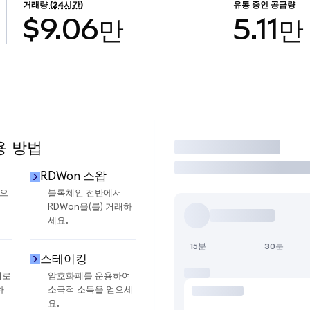
거래량
(24시간)
유통 중인 공급량
$9.06만
5.11만
용 방법
거래
RDWon 스왑
금으
블록체인 전반에서
RDWon을(를) 거래하
세요.
15분
30분
스테이킹
지로
암호화폐를 운용하여
하
소극적 소득을 얻으세
요.