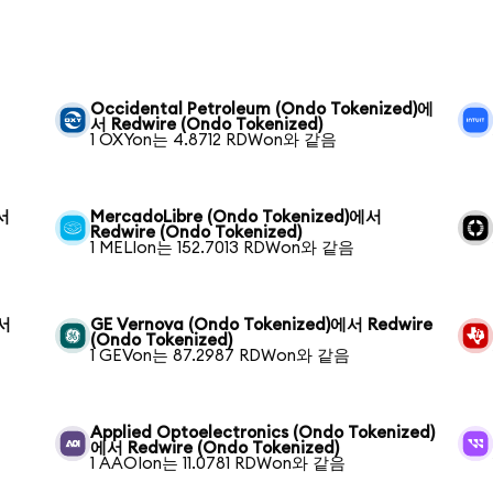
Occidental Petroleum (Ondo Tokenized)에
서 Redwire (Ondo Tokenized)
1 OXYon는 4.8712 RDWon와 같음
에서
MercadoLibre (Ondo Tokenized)에서
Redwire (Ondo Tokenized)
1 MELIon는 152.7013 RDWon와 같음
에서
GE Vernova (Ondo Tokenized)에서 Redwire
(Ondo Tokenized)
1 GEVon는 87.2987 RDWon와 같음
Applied Optoelectronics (Ondo Tokenized)
에서 Redwire (Ondo Tokenized)
1 AAOIon는 11.0781 RDWon와 같음