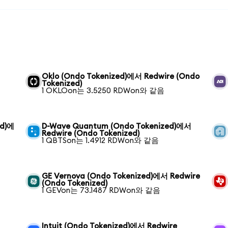
Oklo (Ondo Tokenized)에서 Redwire (Ondo
Tokenized)
1 OKLOon는 3.5250 RDWon와 같음
ed)에
D-Wave Quantum (Ondo Tokenized)에서
Redwire (Ondo Tokenized)
1 QBTSon는 1.4912 RDWon와 같음
GE Vernova (Ondo Tokenized)에서 Redwire
(Ondo Tokenized)
1 GEVon는 73.1487 RDWon와 같음
Intuit (Ondo Tokenized)에서 Redwire