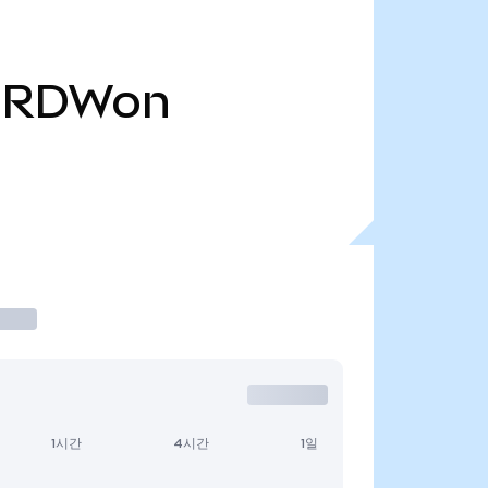
RDWon
1시간
4시간
1일