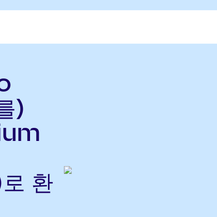
o
를)
nium
)로 환