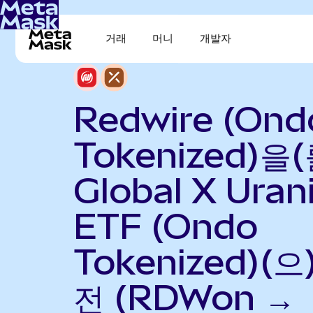
거래
머니
개발자
Redwire (Ond
Tokenized)을(
Global X Ura
ETF (Ondo
Tokenized)(으
전 (RDWon →