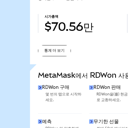
시가총액
$70.56만
통계 더 보기
통계 더 보기
MetaMask에서 RDWon 사
RDWon 구매
RDWon 판매
몇 번의 탭으로 시작하
RDWon을(를) 현
세요.
로 교환하세요.
예측
무기한 선물