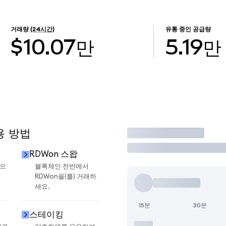
거래량
(24시간)
유통 중인 공급량
$10.07만
5.19만
용 방법
거래
RDWon 스왑
금으
블록체인 전반에서
RDWon을(를) 거래하
세요.
15분
30분
스테이킹