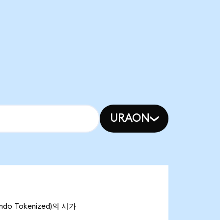
URAON
ndo Tokenized)의 시가