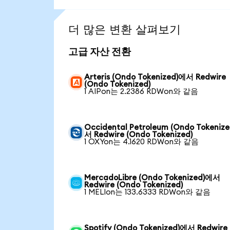
더 많은 변환 살펴보기
고급 자산 전환
Arteris (Ondo Tokenized)에서 Redwire
(Ondo Tokenized)
1 AIPon는 2.2386 RDWon와 같음
Occidental Petroleum (Ondo Tokeniz
서 Redwire (Ondo Tokenized)
1 OXYon는 4.1620 RDWon와 같음
MercadoLibre (Ondo Tokenized)에서
Redwire (Ondo Tokenized)
1 MELIon는 133.6333 RDWon와 같음
Spotify (Ondo Tokenized)에서 Redwire