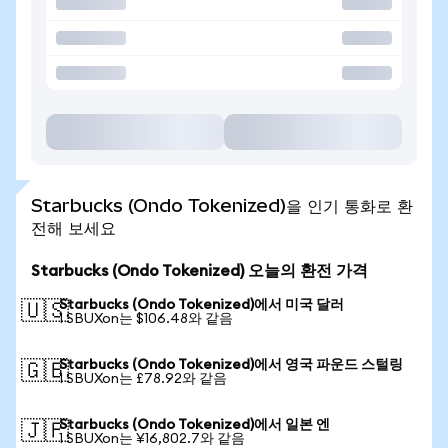
Starbucks (Ondo Tokenized)을 인기 통화로 환
전해 보세요
Starbucks (Ondo Tokenized) 오늘의 환전 가격
Starbucks (Ondo Tokenized)에서 미국 달러
🇺🇸
1 SBUXon는 $106.48와 같음
Starbucks (Ondo Tokenized)에서 영국 파운드 스털링
🇬🇧
1 SBUXon는 £78.92와 같음
Starbucks (Ondo Tokenized)에서 일본 엔
🇯🇵
1 SBUXon는 ¥16,802.7와 같음