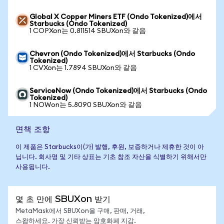
Global X Copper Miners ETF (Ondo Tokenized)에서
Starbucks (Ondo Tokenized)
1 COPXon는 0.811514 SBUXon와 같음
Chevron (Ondo Tokenized)에서 Starbucks (Ondo
Tokenized)
1 CVXon는 1.7894 SBUXon와 같음
ServiceNow (Ondo Tokenized)에서 Starbucks (Ondo
Tokenized)
1 NOWon는 5.8090 SBUXon와 같음
면책 조항
이 제품은 Starbucks이(가) 발행, 후원, 보증하거나 제휴한 것이 아
닙니다. 회사명 및 기타 상표는 기초 참조 자산을 식별하기 위해서만
사용됩니다.
몇 초 만에 SBUXon 받기
MetaMask에서 SBUXon을 구매, 판매, 거래,
스왑하세요. 가장 신뢰받는 암호화폐 지갑.