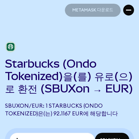
METAMASK 다운로드
METAMASK 다운로드
Starbucks (Ondo
Tokenized)을(를) 유로(으)
로 환전 (SBUXon → EUR)
SBUXON/EUR: 1 STARBUCKS (ONDO
TOKENIZED)은(는) 92.1167 EUR에 해당합니다