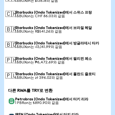
1 SBUXon는 $136.18와 같음
Starbucks (Ondo Tokenized)에서 스위스 프랑
🇨🇭
1 SBUXon는 CHF 86.03와 같음
Starbucks (Ondo Tokenized)에서 브라질 헤알
🇧🇷
1 SBUXon는 R$541.26와 같음
Starbucks (Ondo Tokenized)에서 방글라데시 타카
🇧🇩
1 SBUXon는 ৳13,141.99와 같음
Starbucks (Ondo Tokenized)에서 필리핀 페소
🇵🇭
1 SBUXon는 ₱6,472.69와 같음
Starbucks (Ondo Tokenized)에서 폴란드 즐로티
🇵🇱
1 SBUXon는 zł 396.02와 같음
다른 RWA를 TRY로 변환
Petrobras (Ondo Tokenized)에서 터키 리라
1 PBRon는 ₺890.90와 같음
IREN (Ondo Tokenized)에서 터키 리라