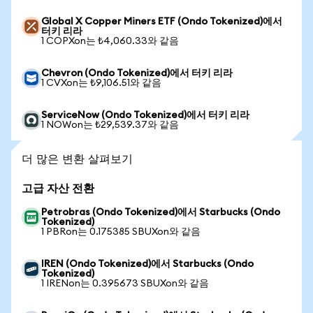
Global X Copper Miners ETF (Ondo Tokenized)에서
터키 리라
1 COPXon는 ₺4,060.33와 같음
Chevron (Ondo Tokenized)에서 터키 리라
1 CVXon는 ₺9,106.51와 같음
ServiceNow (Ondo Tokenized)에서 터키 리라
1 NOWon는 ₺29,539.37와 같음
더 많은 변환 살펴보기
고급 자산 전환
Petrobras (Ondo Tokenized)에서 Starbucks (Ondo
Tokenized)
1 PBRon는 0.175385 SBUXon와 같음
IREN (Ondo Tokenized)에서 Starbucks (Ondo
Tokenized)
1 IRENon는 0.395673 SBUXon와 같음