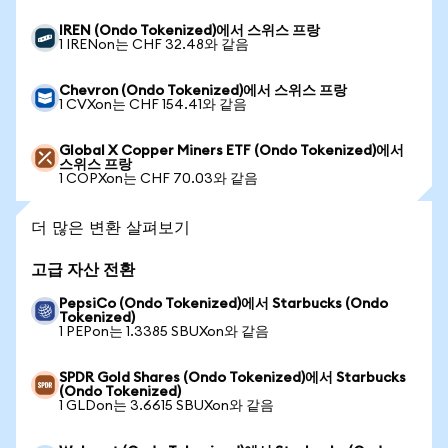
IREN (Ondo Tokenized)에서 스위스 프랑
1 IRENon는 CHF 32.48와 같음
Chevron (Ondo Tokenized)에서 스위스 프랑
1 CVXon는 CHF 154.41와 같음
Global X Copper Miners ETF (Ondo Tokenized)에서
스위스 프랑
1 COPXon는 CHF 70.03와 같음
더 많은 변환 살펴보기
고급 자산 전환
PepsiCo (Ondo Tokenized)에서 Starbucks (Ondo
Tokenized)
1 PEPon는 1.3385 SBUXon와 같음
SPDR Gold Shares (Ondo Tokenized)에서 Starbucks
(Ondo Tokenized)
1 GLDon는 3.6615 SBUXon와 같음