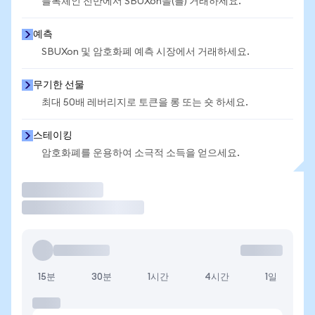
블록체인 전반에서 SBUXon을(를) 거래하세요.
예측
SBUXon 및 암호화폐 예측 시장에서 거래하세요.
무기한 선물
최대 50배 레버리지로 토큰을 롱 또는 숏 하세요.
스테이킹
암호화폐를 운용하여 소극적 소득을 얻으세요.
거래
15분
30분
1시간
4시간
1일