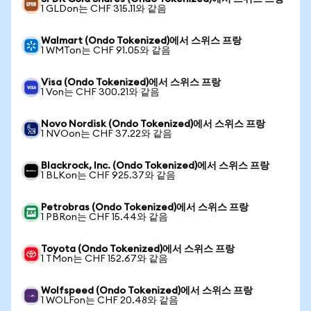
1 GLDon는 CHF 315.11와 같음
Walmart (Ondo Tokenized)에서 스위스 프랑
1 WMTon는 CHF 91.05와 같음
Visa (Ondo Tokenized)에서 스위스 프랑
1 Von는 CHF 300.21와 같음
Novo Nordisk (Ondo Tokenized)에서 스위스 프랑
1 NVOon는 CHF 37.22와 같음
Blackrock, Inc. (Ondo Tokenized)에서 스위스 프랑
1 BLKon는 CHF 925.37와 같음
Petrobras (Ondo Tokenized)에서 스위스 프랑
1 PBRon는 CHF 15.44와 같음
Toyota (Ondo Tokenized)에서 스위스 프랑
1 TMon는 CHF 152.67와 같음
Wolfspeed (Ondo Tokenized)에서 스위스 프랑
1 WOLFon는 CHF 20.48와 같음