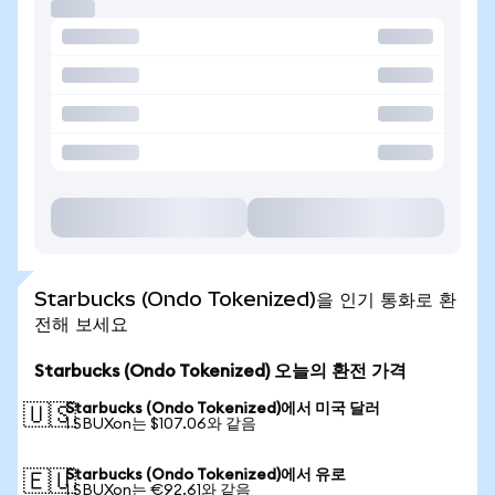
Starbucks (Ondo Tokenized)을 인기 통화로 환
전해 보세요
Starbucks (Ondo Tokenized) 오늘의 환전 가격
Starbucks (Ondo Tokenized)에서 미국 달러
🇺🇸
1 SBUXon는 $107.06와 같음
Starbucks (Ondo Tokenized)에서 유로
🇪🇺
1 SBUXon는 €92.61와 같음