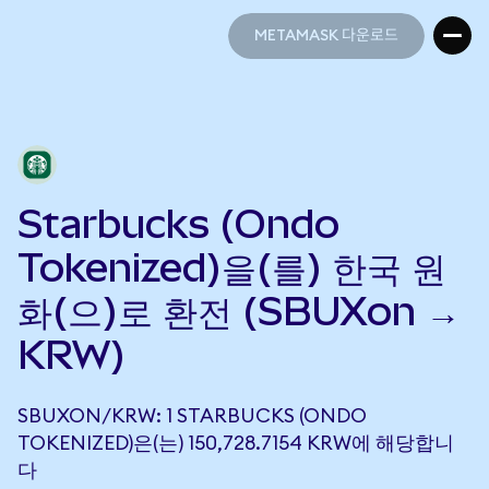
METAMASK 다운로드
METAMASK 다운로드
Starbucks (Ondo
Tokenized)을(를) 한국 원
화(으)로 환전 (SBUXon →
KRW)
SBUXON/KRW: 1 STARBUCKS (ONDO
TOKENIZED)은(는) 150,728.7154 KRW에 해당합니
다