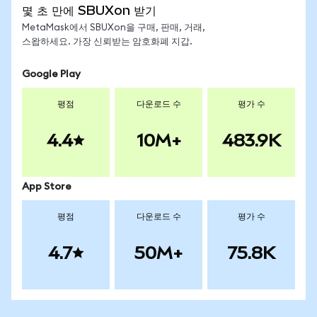
몇 초 만에 SBUXon 받기
MetaMask에서 SBUXon을 구매, 판매, 거래,
스왑하세요. 가장 신뢰받는 암호화폐 지갑.
Google Play
평점
다운로드 수
평가 수
4.4
10M+
483.9K
App Store
평점
다운로드 수
평가 수
4.7
50M+
75.8K