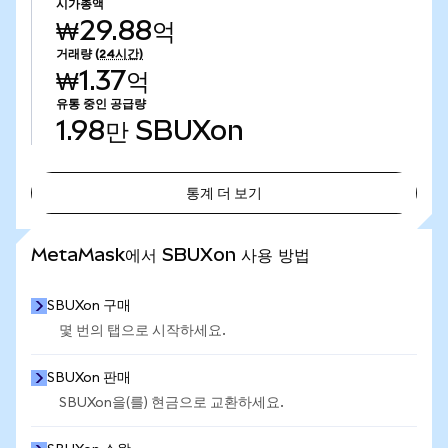
시가총액
₩29.88억
거래량
(24시간)
₩1.37억
유통 중인 공급량
1.98만
SBUXon
통계 더 보기
통계 더 보기
MetaMask에서 SBUXon 사용 방법
SBUXon 구매
몇 번의 탭으로 시작하세요.
SBUXon 판매
SBUXon을(를) 현금으로 교환하세요.