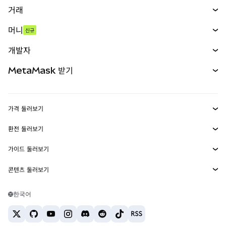
거래
스왑
머니
신규
예측 시장
신규
매수
개발자
무기한 선물
신규
카드
문서 보기
MetaMask 받기
실물자산
mUSD
신규
대시보드
Transaction Shield
수익 창출
Smart Accounts Kit
에이전트 지갑
신규
가격 둘러보기
임베디드 지갑
Snaps
비트코인 가격
환전 둘러보기
MetaMask Connect
이더리움 가격
보상
신규
BTC를 USD로 환전
솔라나 가격
가이드 둘러보기
Snaps
보안
ETH를 USD로 환전
BTC 매수
시바이누 가격
USDT를 INR로 환전
콘텐츠 둘러보기
웹3 서비스
고객 지원
ETH 매수
페페 가격
비트코인 지갑
BTC를 USDT로 환전
SOL 매수
채용
테더 가격
솔라나 지갑
한국어
BTC를 INR로 환전
PEPE 매수
연락처
USDC 가격
최고의 암호화폐 카드
ETH를 USDT로 환전
USDT 매수
체인링크 가격
최고의 모바일 암호화폐 지갑