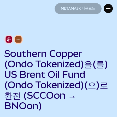
METAMASK 다운로드
METAMASK 다운로드
Southern Copper
(Ondo Tokenized)을(를)
US Brent Oil Fund
(Ondo Tokenized)(으)로
환전 (SCCOon →
BNOon)