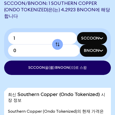
SCCOON/BNOON: 1 SOUTHERN COPPER
(ONDO TOKENIZED)은(는) 4.2923 BNOON에 해당
합니다
SCCOON
BNOON
SCCOON을(를) BNOON(으)로 스왑
최신 Southern Copper (Ondo Tokenized) 시
장 정보
Southern Copper (Ondo Tokenized)의 현재 가격은