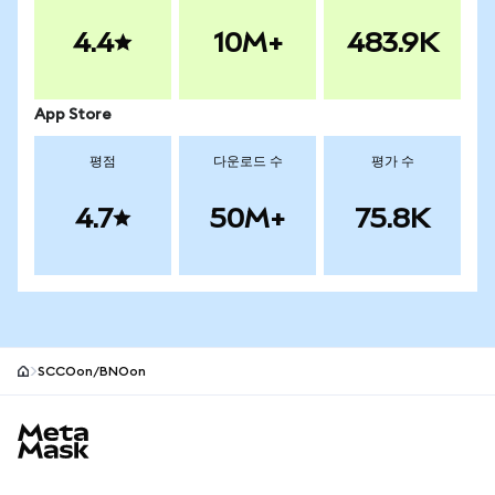
4.4
10M+
483.9K
App Store
평점
다운로드 수
평가 수
4.7
50M+
75.8K
SCCOon/BNOon
MetaMask 사이트 바닥글