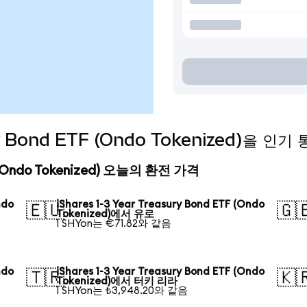
sury Bond ETF (Ondo Tokenized)을 
ETF (Ondo Tokenized) 오늘의 환전 가격
ndo
iShares 1-3 Year Treasury Bond ETF (Ondo
🇪🇺
🇬
Tokenized)에서 유로
1 SHYon는 €71.82와 같음
ndo
iShares 1-3 Year Treasury Bond ETF (Ondo
🇹🇷
🇰
Tokenized)에서 터키 리라
1 SHYon는 ₺3,948.20와 같음