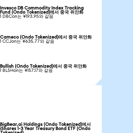
Invesco DB Commodity Index Tracking
Fund (Ondo Tokenized)에서 중국 위안화
1 DBCon는 ¥193.95와 같음
Cameco (Ondo Tokenized)에서 중국 위안화
1 CCJon는 ¥635.77와 같음
Bullish (Ondo Tokenized)에서 중국 위안화
1 BLSHon는 ¥157.17와 같음
BigBear.ai Holdings (Ondo Tokenized)에서
iShares 1-3 Year Treasury Bond ETF (Ondo
Tokenized)