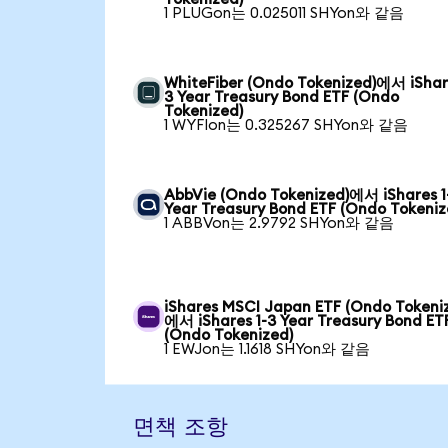
1 PLUGon는 0.025011 SHYon와 같음
WhiteFiber (Ondo Tokenized)에서 iShare
3 Year Treasury Bond ETF (Ondo
Tokenized)
1 WYFIon는 0.325267 SHYon와 같음
AbbVie (Ondo Tokenized)에서 iShares 1
Year Treasury Bond ETF (Ondo Tokeniz
1 ABBVon는 2.9792 SHYon와 같음
iShares MSCI Japan ETF (Ondo Tokeni
에서 iShares 1-3 Year Treasury Bond ET
(Ondo Tokenized)
1 EWJon는 1.1618 SHYon와 같음
면책 조항