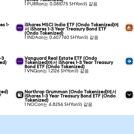
1 PURRon는 0.081075 SHYon와 같음
s 1-
iShares MSCI India ETF (Ondo Tokenized)에
서 iShares 1-3 Year Treasury Bond ETF
(Ondo Tokenized)
1 INDAon는 0.607760 SHYon와 같음
-3
Vanguard Real Estate ETF (Ondo
ed)
Tokenized)에서 iShares 1-3 Year Treasury
Bond ETF (Ondo Tokenized)
1 VNQon는 1.2126 SHYon와 같음
zed)
Northrop Grumman (Ondo Tokenized)에서
F
iShares 1-3 Year Treasury Bond ETF (Ondo
Tokenized)
1 NOCon는 6.8256 SHYon와 같음