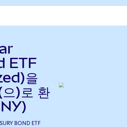
ar
d ETF
zed)을
(으)로 환
CNY)
ASURY BOND ETF