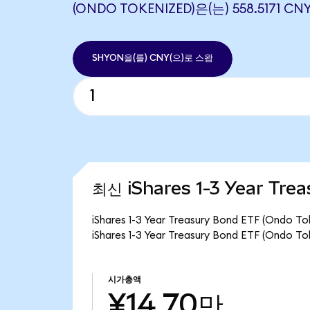
(ONDO TOKENIZED)은(는) 558.5171
SHYON을(를) CNY(으)로 스왑
최신 iShares 1-3 Year Tre
iShares 1-3 Year Treasury Bond ETF (
iShares 1-3 Year Treasury Bond ETF (On
시가총액
¥14.70만