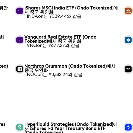
 위안
iShares MSCI India ETF (Ondo Tokenized)에
서 중국 위안화
1 INDAon는 ¥339.44와 같음
안화
Vanguard Real Estate ETF (Ondo
Tokenized)에서 중국 위안화
1 VNQon는 ¥677.27와 같음
zed)
Northrop Grumman (Ondo Tokenized)에서
중국 위안화
1 NOCon는 ¥3,812.24와 같음
res
Hyperliquid Strategies (Ondo Tokenized)에
서 iShares 1-3 Year Treasury Bond ETF
(Ondo Tokenized)