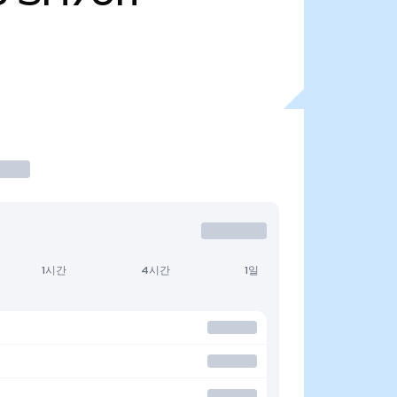
1시간
4시간
1일