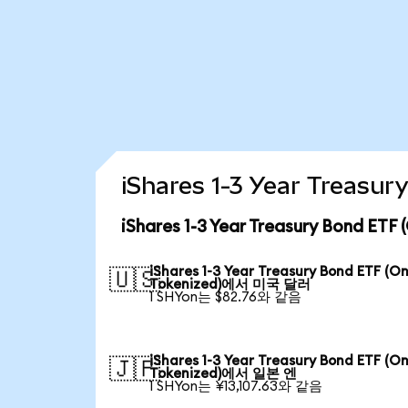
iShares 1-3 Year Trea
iShares 1-3 Year Treasury Bond 
iShares 1-3 Year Treasury Bond ETF (O
🇺🇸
Tokenized)에서 미국 달러
1 SHYon는 $82.76와 같음
iShares 1-3 Year Treasury Bond ETF (O
🇯🇵
Tokenized)에서 일본 엔
1 SHYon는 ¥13,107.63와 같음