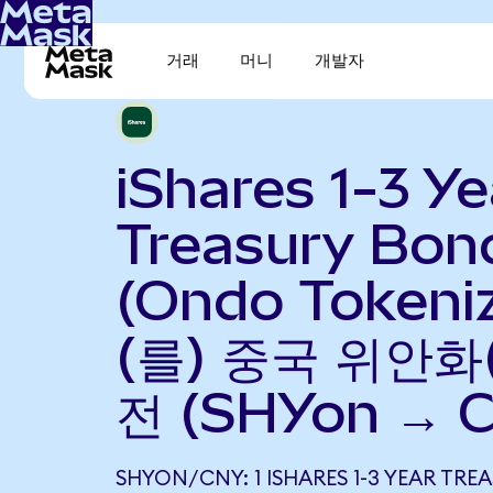
거래
머니
개발자
iShares 1-3 Ye
Treasury Bon
(Ondo Tokeni
(를) 중국 위안화
전 (SHYon → 
SHYON/CNY: 1 ISHARES 1-3 YEAR TRE