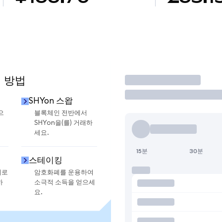
용 방법
거래
SHYon 스왑
으
블록체인 전반에서
SHYon을(를) 거래하
세요.
15분
30분
스테이킹
지로
암호화폐를 운용하여
하
소극적 소득을 얻으세
요.