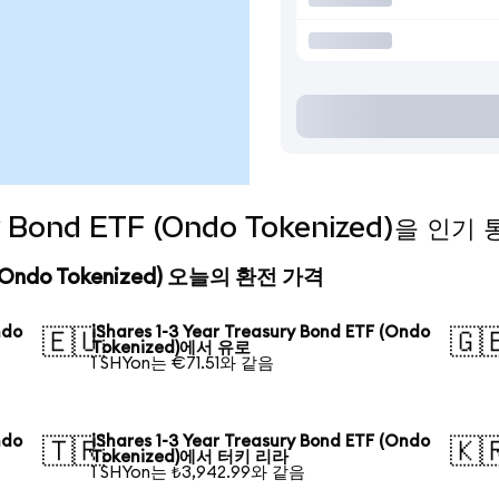
sury Bond ETF (Ondo Tokenized)을 
ETF (Ondo Tokenized) 오늘의 환전 가격
ndo
iShares 1-3 Year Treasury Bond ETF (Ondo
🇪🇺
🇬
Tokenized)에서 유로
1 SHYon는 €71.51와 같음
ndo
iShares 1-3 Year Treasury Bond ETF (Ondo
🇹🇷
🇰
Tokenized)에서 터키 리라
1 SHYon는 ₺3,942.99와 같음