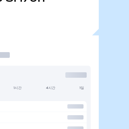
1시간
4시간
1일