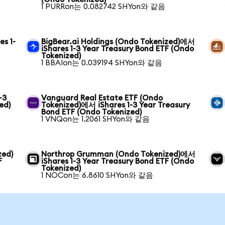
1 PURRon는 0.082742 SHYon와 같음
s 1-
BigBear.ai Holdings (Ondo Tokenized)에서
iShares 1-3 Year Treasury Bond ETF (Ondo
Tokenized)
1 BBAIon는 0.039194 SHYon와 같음
-3
Vanguard Real Estate ETF (Ondo
ed)
Tokenized)에서 iShares 1-3 Year Treasury
Bond ETF (Ondo Tokenized)
1 VNQon는 1.2061 SHYon와 같음
zed)
Northrop Grumman (Ondo Tokenized)에서
F
iShares 1-3 Year Treasury Bond ETF (Ondo
Tokenized)
1 NOCon는 6.8610 SHYon와 같음