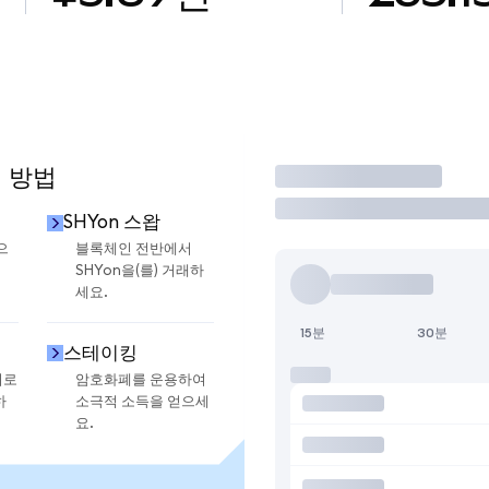
용 방법
거래
SHYon 스왑
으
블록체인 전반에서
SHYon을(를) 거래하
세요.
15분
30분
스테이킹
지로
암호화폐를 운용하여
하
소극적 소득을 얻으세
요.