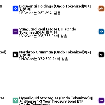
 엔
BigBear.ai Holdings (Ondo Tokenized)에서
일본 엔
1 BBAIon는 ¥511.29와 같음
Vanguard Real Estate ETF (Ondo
Tokenized)에서 일본 엔
1 VNQon는 ¥15,733.24와 같음
zed)
Northrop Grumman (Ondo Tokenized)에서
일본 엔
1 NOCon는 ¥89,502.74와 같음
res
Hyperliquid Strategies (Ondo Tokenized)에
서 iShares 1-3 Year Treasury Bond ETF
(Ondo Tokenized)