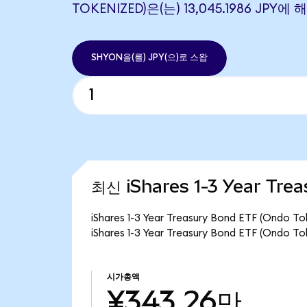
TOKENIZED)은(는) 13,045.1986 JPY
SHYON을(를) JPY(으)로 스왑
최신 iShares 1-3 Year Tre
iShares 1-3 Year Treasury Bond ETF (O
iShares 1-3 Year Treasury Bond ETF (On
시가총액
¥343.26만