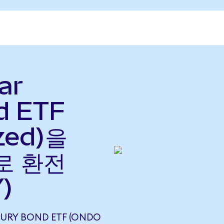
ar
d ETF
zed)을
)로 환전
)
ASURY BOND ETF (ONDO