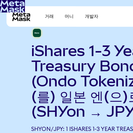
거래
머니
개발자
iShares 1-3 Ye
Treasury Bon
(Ondo Tokeni
(를) 일본 엔(으
(SHYon → JPY
SHYON/JPY: 1 ISHARES 1-3 YEAR TRE