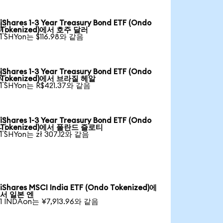
iShares 1-3 Year Treasury Bond ETF (Ondo

Tokenized)에서 호주 달러
1 SHYon는 $116.98와 같음
iShares 1-3 Year Treasury Bond ETF (Ondo

Tokenized)에서 브라질 헤알
1 SHYon는 R$421.37와 같음
iShares 1-3 Year Treasury Bond ETF (Ondo

Tokenized)에서 폴란드 즐로티
1 SHYon는 zł 307.12와 같음
iShares MSCI India ETF (Ondo Tokenized)에
서 일본 엔
1 INDAon는 ¥7,913.96와 같음