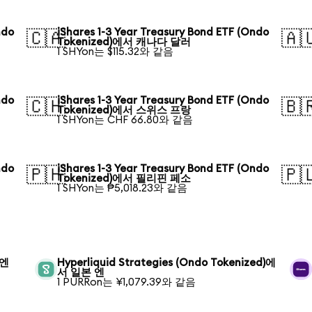
ndo
iShares 1-3 Year Treasury Bond ETF (Ondo
🇨🇦
🇦
Tokenized)에서 캐나다 달러
1 SHYon는 $115.32와 같음
ndo
iShares 1-3 Year Treasury Bond ETF (Ondo
🇨🇭
🇧
Tokenized)에서 스위스 프랑
1 SHYon는 CHF 66.80와 같음
ndo
iShares 1-3 Year Treasury Bond ETF (Ondo
🇵🇭
🇵
Tokenized)에서 필리핀 페소
1 SHYon는 ₱5,018.23와 같음
 엔
Hyperliquid Strategies (Ondo Tokenized)에
서 일본 엔
1 PURRon는 ¥1,079.39와 같음