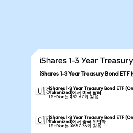
iShares 1-3 Year Trea
iShares 1-3 Year Treasury Bond 
iShares 1-3 Year Treasury Bond ETF (O
🇺🇸
Tokenized)에서 미국 달러
1 SHYon는 $82.67와 같음
iShares 1-3 Year Treasury Bond ETF (O
🇨🇳
Tokenized)에서 중국 위안화
1 SHYon는 ¥557.76와 같음