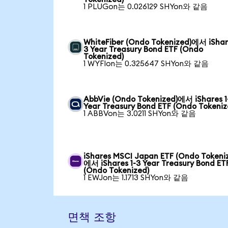
1 PLUGon는 0.026129 SHYon와 같음
WhiteFiber (Ondo Tokenized)에서 iShare
3 Year Treasury Bond ETF (Ondo
Tokenized)
1 WYFIon는 0.325647 SHYon와 같음
AbbVie (Ondo Tokenized)에서 iShares 1
Year Treasury Bond ETF (Ondo Tokeniz
1 ABBVon는 3.0211 SHYon와 같음
iShares MSCI Japan ETF (Ondo Tokeni
에서 iShares 1-3 Year Treasury Bond ET
(Ondo Tokenized)
1 EWJon는 1.1713 SHYon와 같음
면책 조항