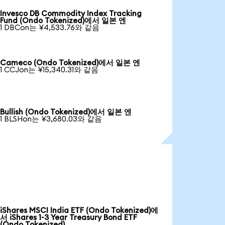
Invesco DB Commodity Index Tracking
Fund (Ondo Tokenized)에서 일본 엔
1 DBCon는 ¥4,533.76와 같음
Cameco (Ondo Tokenized)에서 일본 엔
1 CCJon는 ¥15,340.31와 같음
Bullish (Ondo Tokenized)에서 일본 엔
1 BLSHon는 ¥3,680.03와 같음
iShares MSCI India ETF (Ondo Tokenized)에
서 iShares 1-3 Year Treasury Bond ETF
(Ondo Tokenized)