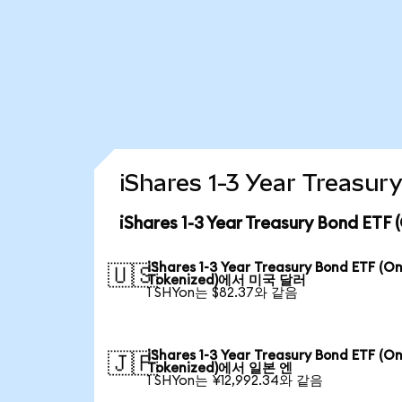
iShares 1-3 Year Trea
iShares 1-3 Year Treasury Bond 
iShares 1-3 Year Treasury Bond ETF (O
🇺🇸
Tokenized)에서 미국 달러
1 SHYon는 $82.37와 같음
iShares 1-3 Year Treasury Bond ETF (O
🇯🇵
Tokenized)에서 일본 엔
1 SHYon는 ¥12,992.34와 같음