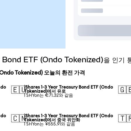
sury Bond ETF (Ondo Tokenized)을 
ETF (Ondo Tokenized) 오늘의 환전 가격
ndo
iShares 1-3 Year Treasury Bond ETF (Ondo
🇪🇺
🇬
Tokenized)에서 유로
1 SHYon는 €71.32와 같음
ndo
iShares 1-3 Year Treasury Bond ETF (Ondo
🇨🇳
🇹
Tokenized)에서 중국 위안화
1 SHYon는 ¥555.91와 같음