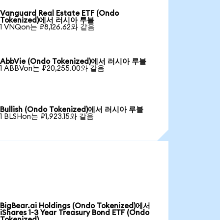
Vanguard Real Estate ETF (Ondo
Tokenized)에서 러시아 루블
1 VNQon는 ₽8,126.62와 같음
AbbVie (Ondo Tokenized)에서 러시아 루블
1 ABBVon는 ₽20,255.00와 같음
Bullish (Ondo Tokenized)에서 러시아 루블
1 BLSHon는 ₽1,923.15와 같음
BigBear.ai Holdings (Ondo Tokenized)에서
iShares 1-3 Year Treasury Bond ETF (Ondo
Tokenized)