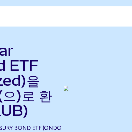
ar
d ETF
zed)을
(으)로 환
RUB)
EASURY BOND ETF (ONDO