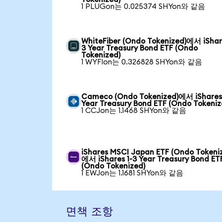
1 PLUGon는 0.025374 SHYon와 같음
WhiteFiber (Ondo Tokenized)에서 iShare
3 Year Treasury Bond ETF (Ondo
Tokenized)
1 WYFIon는 0.326828 SHYon와 같음
Cameco (Ondo Tokenized)에서 iShares 
Year Treasury Bond ETF (Ondo Tokeniz
1 CCJon는 1.1468 SHYon와 같음
iShares MSCI Japan ETF (Ondo Tokeni
에서 iShares 1-3 Year Treasury Bond ET
(Ondo Tokenized)
1 EWJon는 1.1681 SHYon와 같음
면책 조항