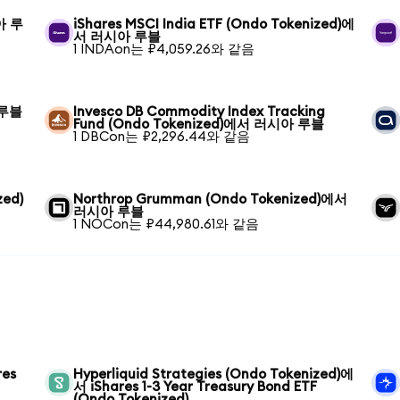
아 루
iShares MSCI India ETF (Ondo Tokenized)에
서 러시아 루블
1 INDAon는 ₽4,059.26와 같음
 루블
Invesco DB Commodity Index Tracking
Fund (Ondo Tokenized)에서 러시아 루블
1 DBCon는 ₽2,296.44와 같음
zed)
Northrop Grumman (Ondo Tokenized)에서
러시아 루블
1 NOCon는 ₽44,980.61와 같음
res
Hyperliquid Strategies (Ondo Tokenized)에
서 iShares 1-3 Year Treasury Bond ETF
(Ondo Tokenized)