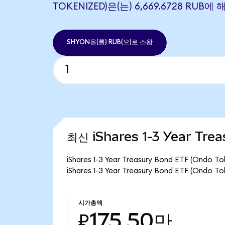
TOKENIZED)은(는) 6,669.6728 RUB
SHYON을(를) RUB(으)로 스왑
최신 iShares 1-3 Year Tre
iShares 1-3 Year Treasury Bond ETF (O
iShares 1-3 Year Treasury Bond ETF (On
시가총액
₽175.50만