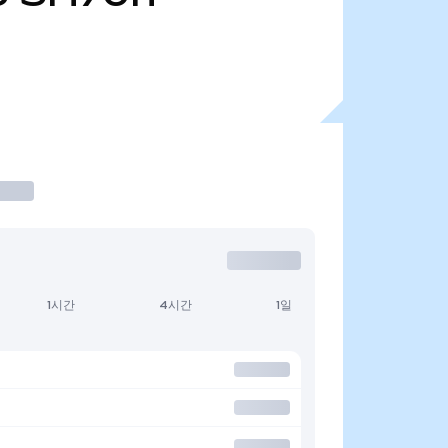
1시간
4시간
1일