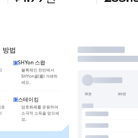
용 방법
거래
SHYon 스왑
으
블록체인 전반에서
SHYon을(를) 거래하
세요.
15분
30분
스테이킹
지로
암호화폐를 운용하여
하
소극적 소득을 얻으세
요.