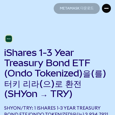
METAMASK 다운로드
METAMASK 다운로드
iShares 1-3 Year
Treasury Bond ETF
(Ondo Tokenized)을(를)
터키 리라(으)로 환전
(SHYon → TRY)
SHYON/TRY: 1 ISHARES 1-3 YEAR TREASURY
BOND ETF (ONDO TOKENIZED)은(는) 3,934.7921