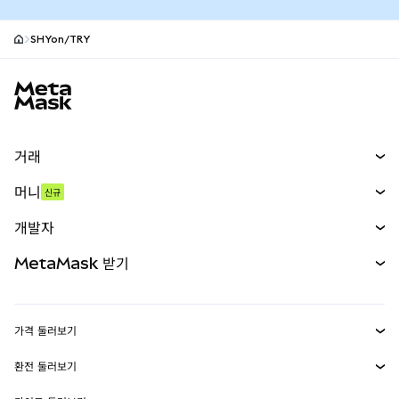
SHYon/TRY
MetaMask 사이트 바닥글
거래
스왑
머니
신규
예측 시장
신규
매수
개발자
무기한 선물
신규
카드
문서 보기
MetaMask 받기
실물자산
mUSD
신규
대시보드
Transaction Shield
수익 창출
Smart Accounts Kit
에이전트 지갑
신규
가격 둘러보기
임베디드 지갑
Snaps
비트코인 가격
환전 둘러보기
MetaMask Connect
이더리움 가격
보상
신규
BTC를 USD로 환전