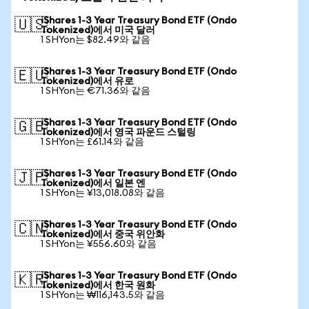
iShares 1-3 Year Treasury Bond ETF (Ondo
🇺🇸
Tokenized)에서 미국 달러
1 SHYon는 $82.49와 같음
iShares 1-3 Year Treasury Bond ETF (Ondo
🇪🇺
Tokenized)에서 유로
1 SHYon는 €71.36와 같음
iShares 1-3 Year Treasury Bond ETF (Ondo
🇬🇧
Tokenized)에서 영국 파운드 스털링
1 SHYon는 £61.14와 같음
iShares 1-3 Year Treasury Bond ETF (Ondo
🇯🇵
Tokenized)에서 일본 엔
1 SHYon는 ¥13,018.08와 같음
iShares 1-3 Year Treasury Bond ETF (Ondo
🇨🇳
Tokenized)에서 중국 위안화
1 SHYon는 ¥556.60와 같음
iShares 1-3 Year Treasury Bond ETF (Ondo
🇰🇷
Tokenized)에서 한국 원화
1 SHYon는 ₩116,143.5와 같음