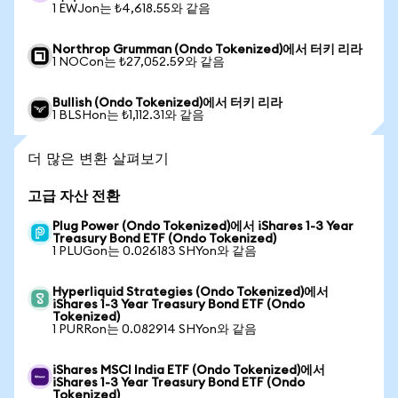
1 EWJon는 ₺4,618.55와 같음
Northrop Grumman (Ondo Tokenized)에서 터키 리라
1 NOCon는 ₺27,052.59와 같음
Bullish (Ondo Tokenized)에서 터키 리라
1 BLSHon는 ₺1,112.31와 같음
더 많은 변환 살펴보기
고급 자산 전환
Plug Power (Ondo Tokenized)에서 iShares 1-3 Year
Treasury Bond ETF (Ondo Tokenized)
1 PLUGon는 0.026183 SHYon와 같음
Hyperliquid Strategies (Ondo Tokenized)에서
iShares 1-3 Year Treasury Bond ETF (Ondo
Tokenized)
1 PURRon는 0.082914 SHYon와 같음
iShares MSCI India ETF (Ondo Tokenized)에서
iShares 1-3 Year Treasury Bond ETF (Ondo
Tokenized)