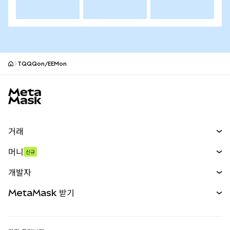
TQQQon/EEMon
MetaMask 사이트 바닥글
거래
스왑
머니
신규
예측 시장
신규
매수
개발자
무기한 선물
신규
카드
문서 보기
MetaMask 받기
실물자산
mUSD
신규
대시보드
Transaction Shield
수익 창출
Smart Accounts Kit
에이전트 지갑
신규