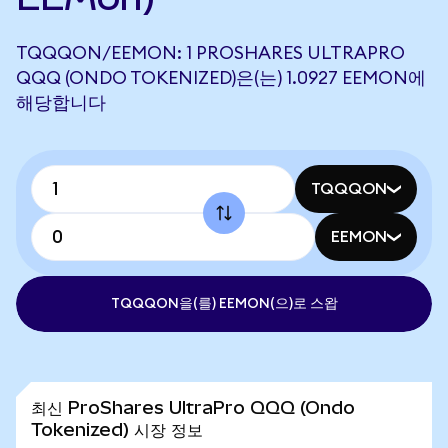
TQQQON/EEMON: 1 PROSHARES ULTRAPRO
QQQ (ONDO TOKENIZED)은(는) 1.0927 EEMON에
해당합니다
TQQQON
EEMON
TQQQON을(를) EEMON(으)로 스왑
최신 ProShares UltraPro QQQ (Ondo
Tokenized) 시장 정보