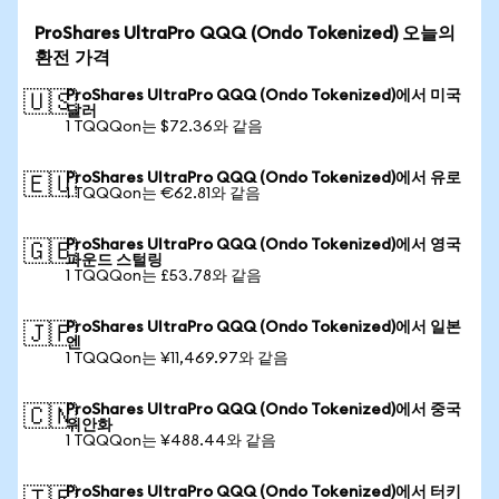
ProShares UltraPro QQQ (Ondo Tokenized) 오늘의
환전 가격
ProShares UltraPro QQQ (Ondo Tokenized)에서 미국
🇺🇸
달러
1 TQQQon는 $72.36와 같음
ProShares UltraPro QQQ (Ondo Tokenized)에서 유로
🇪🇺
1 TQQQon는 €62.81와 같음
ProShares UltraPro QQQ (Ondo Tokenized)에서 영국
🇬🇧
파운드 스털링
1 TQQQon는 £53.78와 같음
ProShares UltraPro QQQ (Ondo Tokenized)에서 일본
🇯🇵
엔
1 TQQQon는 ¥11,469.97와 같음
ProShares UltraPro QQQ (Ondo Tokenized)에서 중국
🇨🇳
위안화
1 TQQQon는 ¥488.44와 같음
ProShares UltraPro QQQ (Ondo Tokenized)에서 터키