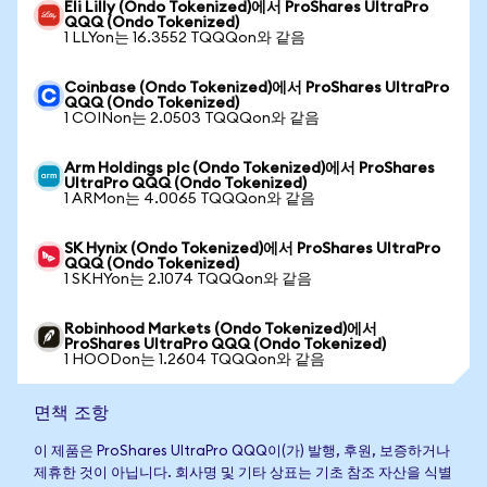
Eli Lilly (Ondo Tokenized)에서 ProShares UltraPro
QQQ (Ondo Tokenized)
1 LLYon는 16.3552 TQQQon와 같음
Coinbase (Ondo Tokenized)에서 ProShares UltraPro
QQQ (Ondo Tokenized)
1 COINon는 2.0503 TQQQon와 같음
Arm Holdings plc (Ondo Tokenized)에서 ProShares
UltraPro QQQ (Ondo Tokenized)
1 ARMon는 4.0065 TQQQon와 같음
SK Hynix (Ondo Tokenized)에서 ProShares UltraPro
QQQ (Ondo Tokenized)
1 SKHYon는 2.1074 TQQQon와 같음
Robinhood Markets (Ondo Tokenized)에서
ProShares UltraPro QQQ (Ondo Tokenized)
1 HOODon는 1.2604 TQQQon와 같음
면책 조항
이 제품은 ProShares UltraPro QQQ이(가) 발행, 후원, 보증하거나
제휴한 것이 아닙니다. 회사명 및 기타 상표는 기초 참조 자산을 식별