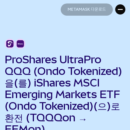
METAMASK 다운로드
METAMASK 다운로드
ProShares UltraPro
QQQ (Ondo Tokenized)
을(를) iShares MSCI
Emerging Markets ETF
(Ondo Tokenized)(으)로
환전 (TQQQon →
EEMon)