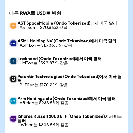
다른 RWA를 USD로 변환
AST SpaceMobile (Ondo Tokenized)에서 미국 달러
1 ASTSon는 $70.86와 같음
ASML Holding NV (Ondo Tokenized)에서 미국 달러
1 ASMLon는 $1,736.51와 같음
Lockheed (Ondo Tokenized)에서 미국 달러
1 LMTon는 $593.87와 같음
Palantir Technologies (Ondo Tokenized)에서 미국 달
러
1 PLTRon는 $170.22와 같음
Arm Holdings plc (Ondo Tokenized)에서 미국 달러
1 ARMon는 $283.53와 같음
iShares Russell 2000 ETF (Ondo Tokenized)에서 미국
달러
1 IWMon는 $303.56와 같음