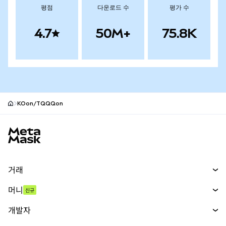
평점
다운로드 수
평가 수
4.7
50M+
75.8K
KOon/TQQQon
MetaMask 사이트 바닥글
거래
스왑
머니
신규
예측 시장
신규
매수
개발자
무기한 선물
신규
카드
문서 보기