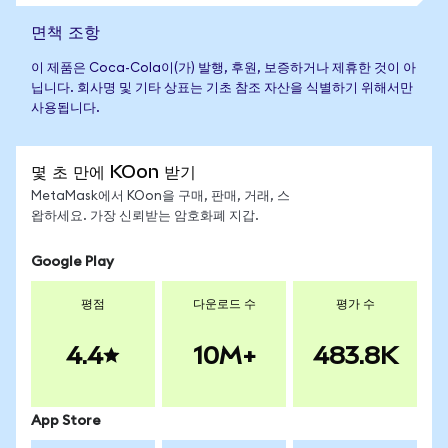
면책 조항
이 제품은 Coca-Cola이(가) 발행, 후원, 보증하거나 제휴한 것이 아
닙니다. 회사명 및 기타 상표는 기초 참조 자산을 식별하기 위해서만
사용됩니다.
몇 초 만에 KOon 받기
MetaMask에서 KOon을 구매, 판매, 거래, 스
왑하세요. 가장 신뢰받는 암호화폐 지갑.
Google Play
평점
다운로드 수
평가 수
4.4
10M+
483.8K
App Store