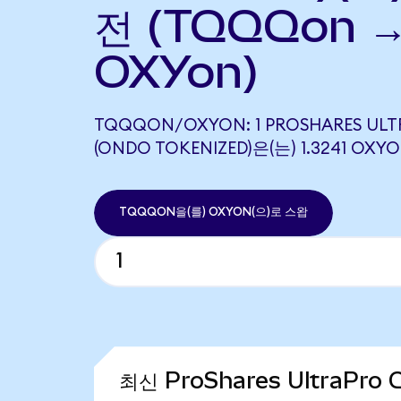
전 (TQQQon 
OXYon)
TQQQON/OXYON: 1 PROSHARES UL
(ONDO TOKENIZED)은(는) 1.3241 
TQQQON을(를) OXYON(으)로 스왑
최신 ProShares UltraPro 