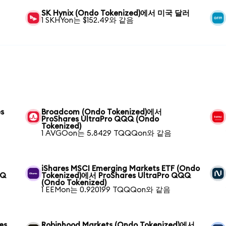
SK Hynix (Ondo Tokenized)에서 미국 달러
1 SKHYon는 $152.49와 같음
s
Broadcom (Ondo Tokenized)에서
ProShares UltraPro QQQ (Ondo
Tokenized)
1 AVGOon는 5.8429 TQQQon와 같음
iShares MSCI Emerging Markets ETF (Ondo
QQ
Tokenized)에서 ProShares UltraPro QQQ
(Ondo Tokenized)
1 EEMon는 0.920199 TQQQon와 같음
es
Robinhood Markets (Ondo Tokenized)에서