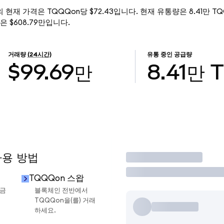
ized)의 현재 가격은 TQQQon당 $72.43입니다. 현재 유통량은 8.41만 TQ
총액은 $608.79만입니다.
거래량
(24시간)
유통 중인 공급량
$99.69만
8.41만
사용 방법
거래
TQQQon 스왑
현금
블록체인 전반에서
TQQQon을(를) 거래
하세요.