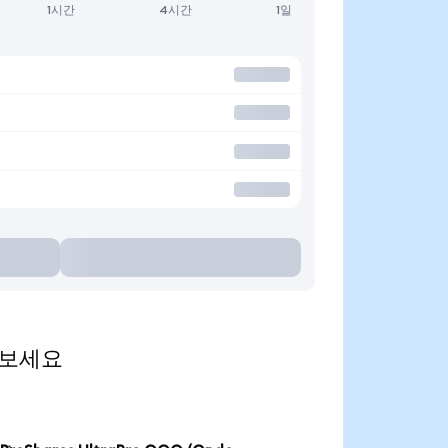
1시간
4시간
1일
해 보세요