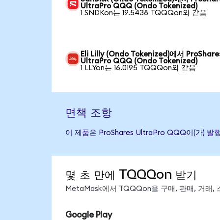
UltraPro QQQ (Ondo Tokenized)
1 SNDKon는 19.5438 TQQQon와 같음
Eli Lilly (Ondo Tokenized)에서 ProShare
UltraPro QQQ (Ondo Tokenized)
1 LLYon는 16.0195 TQQQon와 같음
면책 조항
이 제품은 ProShares UltraPro QQQ이
몇 초 만에 TQQQon 받기
MetaMask에서 TQQQon을 구매, 판매, 거래
Google Play