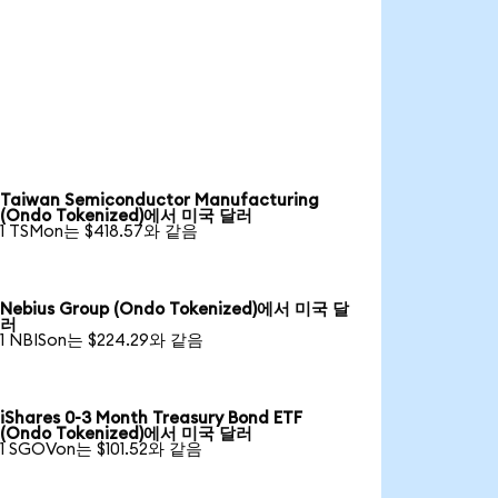
Taiwan Semiconductor Manufacturing
(Ondo Tokenized)에서 미국 달러
1 TSMon는 $418.57와 같음
Nebius Group (Ondo Tokenized)에서 미국 달
러
1 NBISon는 $224.29와 같음
iShares 0-3 Month Treasury Bond ETF
(Ondo Tokenized)에서 미국 달러
1 SGOVon는 $101.52와 같음