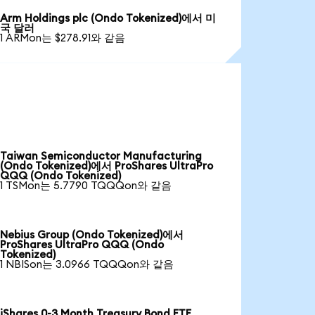
Arm Holdings plc (Ondo Tokenized)에서 미
국 달러
1 ARMon는 $278.91와 같음
Taiwan Semiconductor Manufacturing
(Ondo Tokenized)에서 ProShares UltraPro
QQQ (Ondo Tokenized)
1 TSMon는 5.7790 TQQQon와 같음
Nebius Group (Ondo Tokenized)에서
ProShares UltraPro QQQ (Ondo
Tokenized)
1 NBISon는 3.0966 TQQQon와 같음
iShares 0-3 Month Treasury Bond ETF