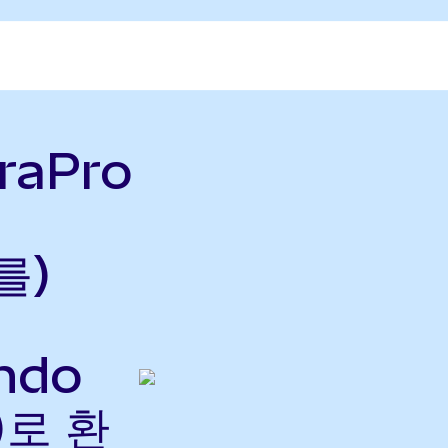
raPro
를)
ndo
)로 환