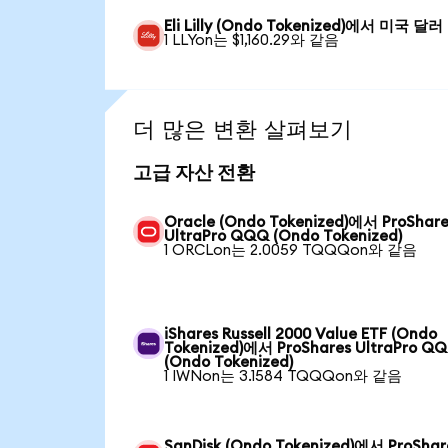
Eli Lilly (Ondo Tokenized)에서 미국 달러
1 LLYon는 $1,160.29와 같음
더 많은 변환 살펴보기
고급 자산 전환
Oracle (Ondo Tokenized)에서 ProShare
UltraPro QQQ (Ondo Tokenized)
1 ORCLon는 2.0059 TQQQon와 같음
iShares Russell 2000 Value ETF (Ondo
Tokenized)에서 ProShares UltraPro Q
(Ondo Tokenized)
1 IWNon는 3.1584 TQQQon와 같음
SanDisk (Ondo Tokenized)에서 ProShar