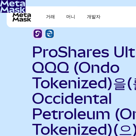
거래
머니
개발자
ProShares Ult
QQQ (Ondo
Tokenized)을(
Occidental
Petroleum (O
Tokenized)(으