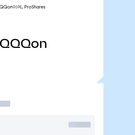
QQon이며, ProShares
TQQQon