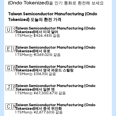
(Ondo Tokenized)을 인기 통화로 환전해 보세요
Taiwan Semiconductor Manufacturing (Ondo
Tokenized) 오늘의 환전 가격
Taiwan Semiconductor Manufacturing (Ondo
🇺🇸
Tokenized)에서 미국 달러
1 TSMon는 $426.48와 같음
Taiwan Semiconductor Manufacturing (Ondo
🇪🇺
Tokenized)에서 유로
1 TSMon는 €369.02와 같음
Taiwan Semiconductor Manufacturing (Ondo
🇬🇧
Tokenized)에서 영국 파운드 스털링
1 TSMon는 £316.11와 같음
Taiwan Semiconductor Manufacturing (Ondo
🇯🇵
Tokenized)에서 일본 엔
1 TSMon는 ¥67,300.67와 같음
Taiwan Semiconductor Manufacturing (Ondo
🇨🇳
Tokenized)에서 중국 위안화
1 TSMon는 ¥2,877.50와 같음