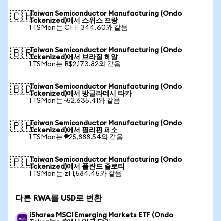
Taiwan Semiconductor Manufacturing (Ondo
🇨🇭
Tokenized)에서 스위스 프랑
1 TSMon는 CHF 344.60와 같음
Taiwan Semiconductor Manufacturing (Ondo
🇧🇷
Tokenized)에서 브라질 헤알
1 TSMon는 R$2,173.82와 같음
Taiwan Semiconductor Manufacturing (Ondo
🇧🇩
Tokenized)에서 방글라데시 타카
1 TSMon는 ৳52,635.41와 같음
Taiwan Semiconductor Manufacturing (Ondo
🇵🇭
Tokenized)에서 필리핀 페소
1 TSMon는 ₱25,888.54와 같음
Taiwan Semiconductor Manufacturing (Ondo
🇵🇱
Tokenized)에서 폴란드 즐로티
1 TSMon는 zł 1,584.45와 같음
다른 RWA를 USD로 변환
iShares MSCI Emerging Markets ETF (Ondo