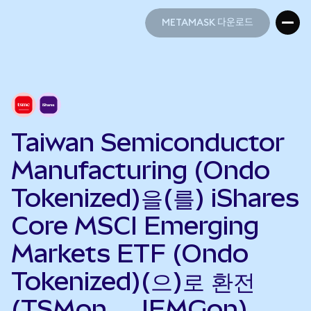
METAMASK 다운로드
METAMASK 다운로드
Taiwan Semiconductor
Manufacturing (Ondo
Tokenized)을(를) iShares
Core MSCI Emerging
Markets ETF (Ondo
Tokenized)(으)로 환전
(TSMon → IEMGon)