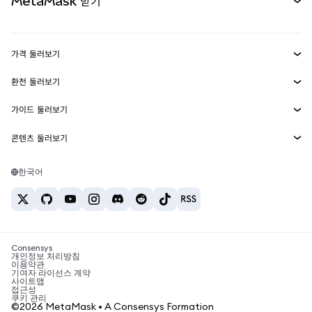
MetaMask 받기
실물자산
mUSD
신규
대시보드
Transaction Shield
수익 창출
Smart Accounts Kit
에이전트 지갑
신규
가격 둘러보기
임베디드 지갑
Snaps
비트코인 가격
환전 둘러보기
MetaMask Connect
이더리움 가격
보상
신규
BTC를 USD로 환전
솔라나 가격
가이드 둘러보기
Snaps
보안
ETH를 USD로 환전
BTC 매수
시바이누 가격
USDT를 INR로 환전
콘텐츠 둘러보기
웹3 서비스
고객 지원
ETH 매수
페페 가격
비트코인 지갑
BTC를 USDT로 환전
SOL 매수
채용
테더 가격
솔라나 지갑
한국어
BTC를 INR로 환전
PEPE 매수
연락처
USDC 가격
최고의 암호화폐 카드
ETH를 USDT로 환전
USDT 매수
체인링크 가격
최고의 모바일 암호화폐 지갑
USDT를 PHP로 환전
USDC 매수
Polymarket이란?
BTC를 EUR로 환전
SHIB 매수
Consensys
암호화폐 세금 뉴스
개인정보 처리방침
이용약관
BNB 매수
기여자 라이선스 계약
암호화폐 매수 방법
사이트맵
접근성
비트코인 매도 방법
쿠키 관리
©2026 MetaMask • A Consensys Formation