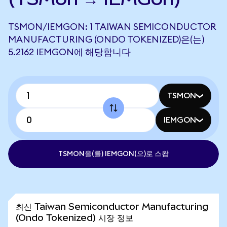
TSMON/IEMGON: 1 TAIWAN SEMICONDUCTOR
MANUFACTURING (ONDO TOKENIZED)은(는)
5.2162 IEMGON에 해당합니다
TSMON
IEMGON
TSMON을(를) IEMGON(으)로 스왑
최신 Taiwan Semiconductor Manufacturing
(Ondo Tokenized) 시장 정보