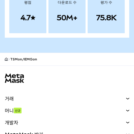
평점
다운로드 수
평가 수
4.7
50M+
75.8K
TSMon/IEMGon
MetaMask 사이트 바닥글
거래
스왑
머니
신규
예측 시장
신규
매수
개발자
무기한 선물
신규
카드
문서 보기