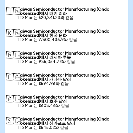
Taiwan Semiconductor Manufacturing (Ondo
🇹🇷
Tokenized)에서 터키 리라
1 TSMon는 ₺20,341.23와 같음
Taiwan Semiconductor Manufacturing (Ondo
🇰🇷
Tokenized)에서 한국 원화
1 TSMon는 ₩600,436.9와 같음
Taiwan Semiconductor Manufacturing (Ondo
🇷🇺
Tokenized)에서 러시아 루블
1 TSMon는 ₽35,084.78와 같음
Taiwan Semiconductor Manufacturing (Ondo
🇨🇦
Tokenized)에서 캐나다 달러
1 TSMon는 $594.96와 같음
Taiwan Semiconductor Manufacturing (Ondo
🇦🇺
Tokenized)에서 호주 달러
1 TSMon는 $603.46와 같음
Taiwan Semiconductor Manufacturing (Ondo
🇸🇬
Tokenized)에서 싱가포르 달러
1 TSMon는 $545.02와 같음