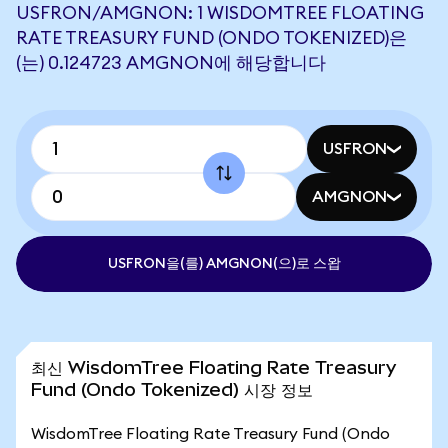
USFRON/AMGNON: 1 WISDOMTREE FLOATING
RATE TREASURY FUND (ONDO TOKENIZED)은
(는) 0.124723 AMGNON에 해당합니다
USFRON
AMGNON
USFRON을(를) AMGNON(으)로 스왑
최신 WisdomTree Floating Rate Treasury
Fund (Ondo Tokenized) 시장 정보
WisdomTree Floating Rate Treasury Fund (Ondo