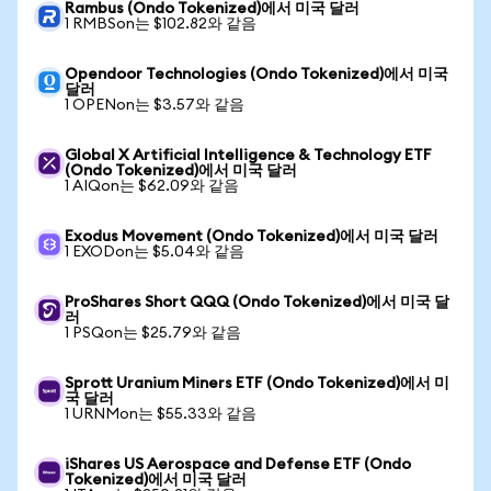
Rambus (Ondo Tokenized)에서 미국 달러
1 RMBSon는 $102.82와 같음
Opendoor Technologies (Ondo Tokenized)에서 미국
달러
1 OPENon는 $3.57와 같음
Global X Artificial Intelligence & Technology ETF
(Ondo Tokenized)에서 미국 달러
1 AIQon는 $62.09와 같음
Exodus Movement (Ondo Tokenized)에서 미국 달러
1 EXODon는 $5.04와 같음
ProShares Short QQQ (Ondo Tokenized)에서 미국 달
러
1 PSQon는 $25.79와 같음
Sprott Uranium Miners ETF (Ondo Tokenized)에서 미
국 달러
1 URNMon는 $55.33와 같음
iShares US Aerospace and Defense ETF (Ondo
Tokenized)에서 미국 달러