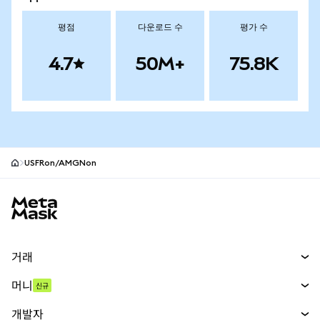
평점
다운로드 수
평가 수
4.7
50M+
75.8K
USFRon/AMGNon
MetaMask 사이트 바닥글
거래
스왑
머니
신규
예측 시장
신규
매수
개발자