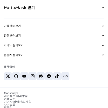
무기한 선물
신규
카드
문서 보기
MetaMask 받기
실물자산
mUSD
신규
대시보드
Transaction Shield
수익 창출
Smart Accounts Kit
에이전트 지갑
신규
가격 둘러보기
임베디드 지갑
Snaps
비트코인 가격
환전 둘러보기
MetaMask Connect
이더리움 가격
보상
신규
BTC를 USD로 환전
솔라나 가격
가이드 둘러보기
Snaps
보안
ETH를 USD로 환전
BTC 매수
시바이누 가격
USDT를 INR로 환전
콘텐츠 둘러보기
웹3 서비스
고객 지원
ETH 매수
페페 가격
비트코인 지갑
BTC를 USDT로 환전
SOL 매수
채용
테더 가격
솔라나 지갑
한국어
BTC를 INR로 환전
PEPE 매수
연락처
USDC 가격
최고의 암호화폐 카드
ETH를 USDT로 환전
USDT 매수
체인링크 가격
최고의 모바일 암호화폐 지갑
USDT를 PHP로 환전
USDC 매수
Polymarket이란?
BTC를 EUR로 환전
SHIB 매수
Consensys
암호화폐 세금 뉴스
개인정보 처리방침
이용약관
BNB 매수
기여자 라이선스 계약
암호화폐 매수 방법
사이트맵
접근성