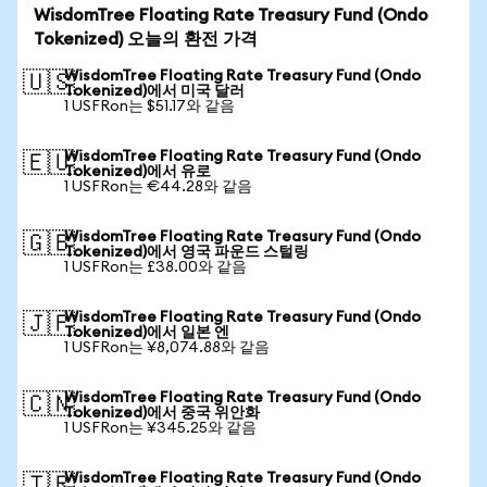
WisdomTree Floating Rate Treasury Fund (Ondo
Tokenized) 오늘의 환전 가격
WisdomTree Floating Rate Treasury Fund (Ondo
🇺🇸
Tokenized)에서 미국 달러
1 USFRon는 $51.17와 같음
WisdomTree Floating Rate Treasury Fund (Ondo
🇪🇺
Tokenized)에서 유로
1 USFRon는 €44.28와 같음
WisdomTree Floating Rate Treasury Fund (Ondo
🇬🇧
Tokenized)에서 영국 파운드 스털링
1 USFRon는 £38.00와 같음
WisdomTree Floating Rate Treasury Fund (Ondo
🇯🇵
Tokenized)에서 일본 엔
1 USFRon는 ¥8,074.88와 같음
WisdomTree Floating Rate Treasury Fund (Ondo
🇨🇳
Tokenized)에서 중국 위안화
1 USFRon는 ¥345.25와 같음
WisdomTree Floating Rate Treasury Fund (Ondo
🇹🇷