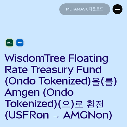
METAMASK 다운로드
METAMASK 다운로드
WisdomTree Floating
Rate Treasury Fund
(Ondo Tokenized)을(를)
Amgen (Ondo
Tokenized)(으)로 환전
(USFRon → AMGNon)