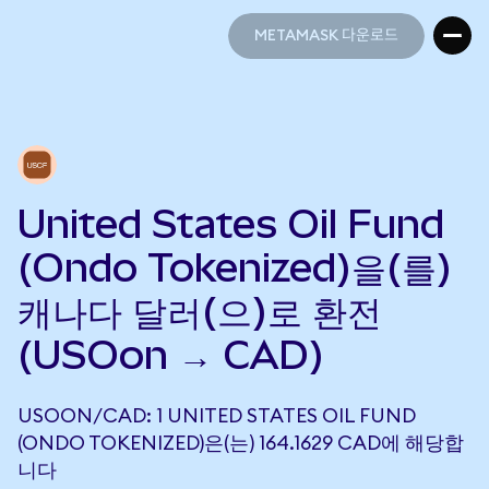
METAMASK 다운로드
METAMASK 다운로드
United States Oil Fund
(Ondo Tokenized)을(를)
캐나다 달러(으)로 환전
(USOon → CAD)
USOON/CAD: 1 UNITED STATES OIL FUND
(ONDO TOKENIZED)은(는) 164.1629 CAD에 해당합
니다