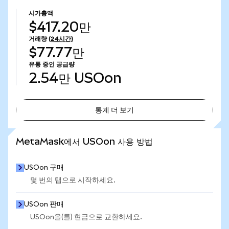
시가총액
$417.20만
거래량
(24시간)
$77.77만
유통 중인 공급량
2.54만
USOon
통계 더 보기
통계 더 보기
MetaMask에서 USOon 사용 방법
USOon 구매
몇 번의 탭으로 시작하세요.
USOon 판매
USOon을(를) 현금으로 교환하세요.