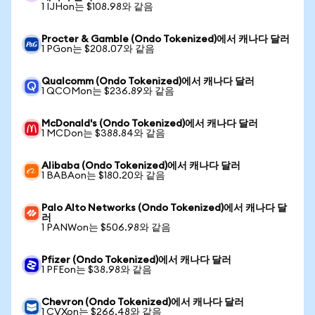
1 IJHon는 $108.98와 같음
Procter & Gamble (Ondo Tokenized)에서 캐나다 달러
1 PGon는 $208.07와 같음
Qualcomm (Ondo Tokenized)에서 캐나다 달러
1 QCOMon는 $236.89와 같음
McDonald's (Ondo Tokenized)에서 캐나다 달러
1 MCDon는 $388.84와 같음
Alibaba (Ondo Tokenized)에서 캐나다 달러
1 BABAon는 $180.20와 같음
Palo Alto Networks (Ondo Tokenized)에서 캐나다 달
러
1 PANWon는 $506.98와 같음
Pfizer (Ondo Tokenized)에서 캐나다 달러
1 PFEon는 $38.98와 같음
Chevron (Ondo Tokenized)에서 캐나다 달러
1 CVXon는 $266.48와 같음