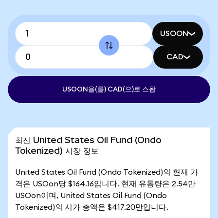
USOON
CAD
USOON을(를) CAD(으)로 스왑
최신 United States Oil Fund (Ondo
Tokenized) 시장 정보
United States Oil Fund (Ondo Tokenized)의 현재 가
격은 USOon당 $164.16입니다. 현재 유통량은 2.54만
USOon이며, United States Oil Fund (Ondo
Tokenized)의 시가 총액은 $417.20만입니다.