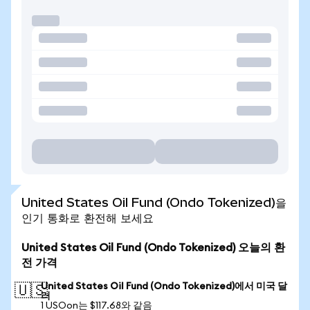
United States Oil Fund (Ondo Tokenized)을
인기 통화로 환전해 보세요
United States Oil Fund (Ondo Tokenized) 오늘의 환
전 가격
United States Oil Fund (Ondo Tokenized)에서 미국 달
🇺🇸
러
1 USOon는 $117.68와 같음