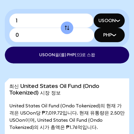
USOON
PHP
USOON을(를) PHP(으)로 스왑
최신 United States Oil Fund (Ondo
Tokenized) 시장 정보
United States Oil Fund (Ondo Tokenized)의 현재 가
격은 USOon당 ₱7,019.72입니다. 현재 유통량은 2.50만
USOon이며, United States Oil Fund (Ondo
Tokenized)의 시가 총액은 ₱1.76억입니다.