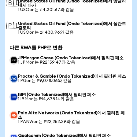
United States Oil Fund (Ondo Tokenized)에서 방글라
🇧🇩
데시 타카
1 USOon는 ৳14,301.67와 같음
United States Oil Fund (Ondo Tokenized)에서 폴란드
🇵🇱
즐로티
1 USOon는 zł 430.96와 같음
다른 RWA를 PHP로 변환
JPMorgan Chase (Ondo Tokenized)에서 필리핀 페소
1 JPMon는 ₱22,159.47와 같음
Procter & Gamble (Ondo Tokenized)에서 필리핀 페소
1 PGon는 ₱9,078.06와 같음
IBM (Ondo Tokenized)에서 필리핀 페소
1 IBMon는 ₱14,678.14와 같음
Palo Alto Networks (Ondo Tokenized)에서 필리핀 페
소
1 PANWon는 ₱22,252.29와 같음
Qualcomm (Ondo Tokenized)에서 필리핀 페소