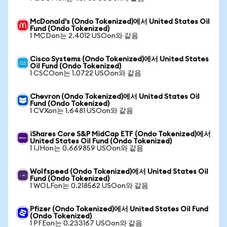
McDonald's (Ondo Tokenized)에서 United States Oil
Fund (Ondo Tokenized)
1 MCDon는 2.4012 USOon와 같음
Cisco Systems (Ondo Tokenized)에서 United States
Oil Fund (Ondo Tokenized)
1 CSCOon는 1.0722 USOon와 같음
Chevron (Ondo Tokenized)에서 United States Oil
Fund (Ondo Tokenized)
1 CVXon는 1.6481 USOon와 같음
iShares Core S&P MidCap ETF (Ondo Tokenized)에서
United States Oil Fund (Ondo Tokenized)
1 IJHon는 0.669859 USOon와 같음
Wolfspeed (Ondo Tokenized)에서 United States Oil
Fund (Ondo Tokenized)
1 WOLFon는 0.218562 USOon와 같음
Pfizer (Ondo Tokenized)에서 United States Oil Fund
(Ondo Tokenized)
1 PFEon는 0.233167 USOon와 같음