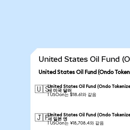
United States Oil Fun
United States Oil Fund (Ondo T
United States Oil Fund (Ondo Tokeniz
🇺🇸
서 미국 달러
1 USOon는 $118.61와 같음
United States Oil Fund (Ondo Tokeniz
🇯🇵
서 일본 엔
1 USOon는 ¥18,708.4와 같음