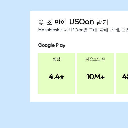
몇 초 만에 USOon 받기
MetaMask에서 USOon을 구매, 판매, 거래,
Google Play
평점
다운로드 수
4.4
10M+
4