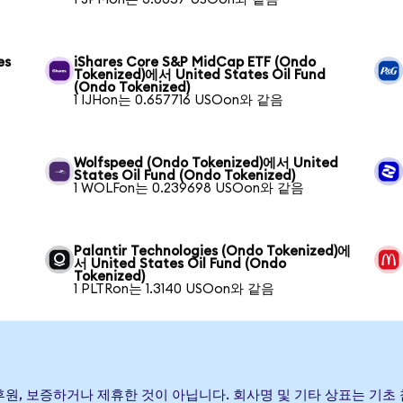
es
iShares Core S&P MidCap ETF (Ondo
Tokenized)에서 United States Oil Fund
(Ondo Tokenized)
1 IJHon는 0.657716 USOon와 같음
Wolfspeed (Ondo Tokenized)에서 United
States Oil Fund (Ondo Tokenized)
1 WOLFon는 0.239698 USOon와 같음
Palantir Technologies (Ondo Tokenized)에
서 United States Oil Fund (Ondo
Tokenized)
1 PLTRon는 1.3140 USOon와 같음
(가) 발행, 후원, 보증하거나 제휴한 것이 아닙니다. 회사명 및 기타 상표는