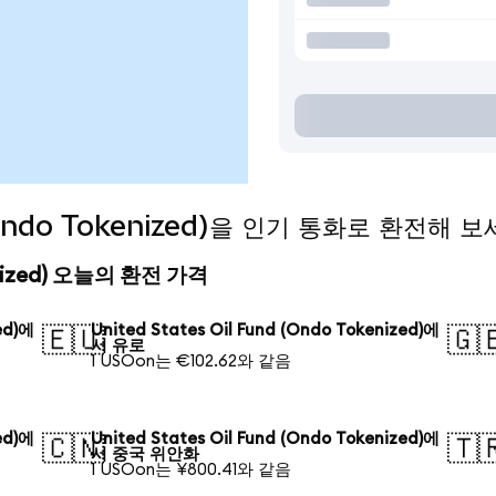
d (Ondo Tokenized)을 인기 통화로 환전해 
okenized) 오늘의 환전 가격
ed)에
United States Oil Fund (Ondo Tokenized)에
🇪🇺
🇬
서 유로
1 USOon는 €102.62와 같음
ed)에
United States Oil Fund (Ondo Tokenized)에
🇨🇳
🇹
서 중국 위안화
1 USOon는 ¥800.41와 같음