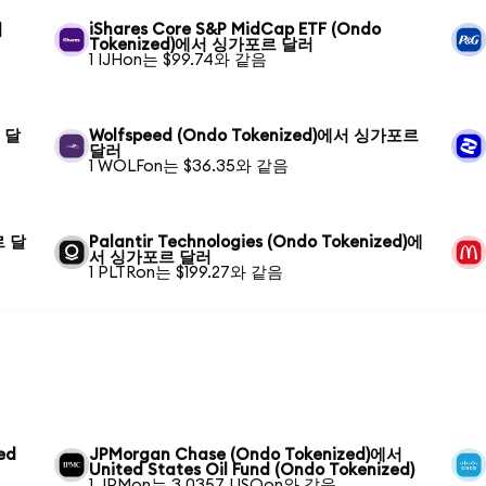
러
iShares Core S&P MidCap ETF (Ondo
Tokenized)에서 싱가포르 달러
1 IJHon는 $99.74와 같음
르 달
Wolfspeed (Ondo Tokenized)에서 싱가포르
달러
1 WOLFon는 $36.35와 같음
르 달
Palantir Technologies (Ondo Tokenized)에
서 싱가포르 달러
1 PLTRon는 $199.27와 같음
ed
JPMorgan Chase (Ondo Tokenized)에서
United States Oil Fund (Ondo Tokenized)
1 JPMon는 3.0357 USOon와 같음