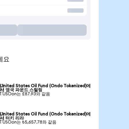
보세요
United States Oil Fund (Ondo Tokenized)에

서 영국 파운드 스털링
1 USOon는 £87.93와 같음
United States Oil Fund (Ondo Tokenized)에

서 터키 리라
1 USOon는 ₺5,657.78와 같음