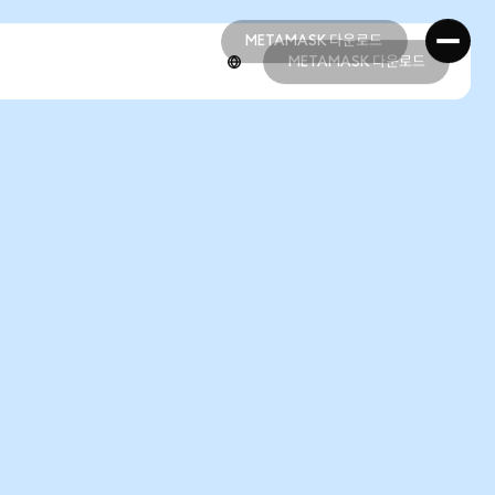
METAMASK 다운로드
METAMASK 다운로드
METAMASK 다운로드
METAMASK 다운로드