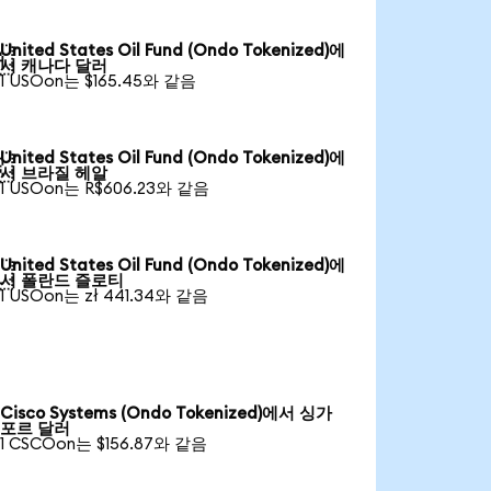
United States Oil Fund (Ondo Tokenized)에

서 캐나다 달러
1 USOon는 $165.45와 같음
United States Oil Fund (Ondo Tokenized)에

서 브라질 헤알
1 USOon는 R$606.23와 같음
United States Oil Fund (Ondo Tokenized)에

서 폴란드 즐로티
1 USOon는 zł 441.34와 같음
Cisco Systems (Ondo Tokenized)에서 싱가
포르 달러
1 CSCOon는 $156.87와 같음