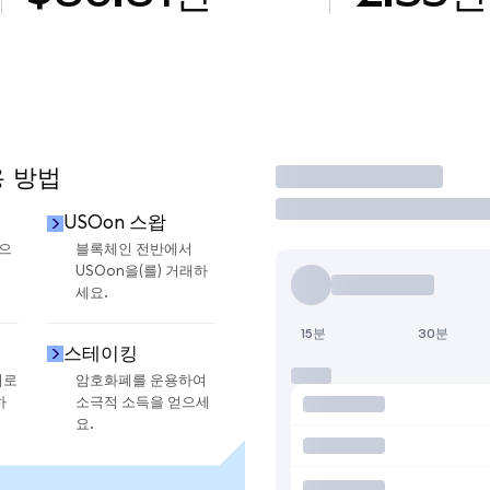
용 방법
거래
USOon 스왑
금으
블록체인 전반에서
USOon을(를) 거래하
세요.
15분
30분
스테이킹
지로
암호화폐를 운용하여
하
소극적 소득을 얻으세
요.