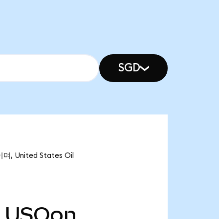
SGD
 United States Oil
USOon