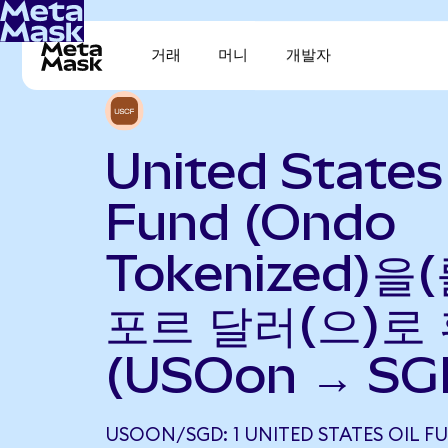
거래
머니
개발자
United States 
Fund (Ondo
Tokenized)을
포르 달러(으)로
(USOon → SG
USOON/SGD: 1 UNITED STATES OIL F