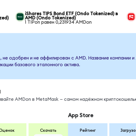
iShares TIPS Bond ETF (Ondo Tokenized) в
zed)
AMD (Ondo Tokenized)
1 TIPon равен 0,231934 AMDon
, не одобрен и не аффилирован с AMD. Название компании и
кации базового эталонного актива.
ы
нивайте AMDon в MetaMask — самом надёжном криптокошельк
App Store
Оценок
Скачать
Рейтинг
Загрузо