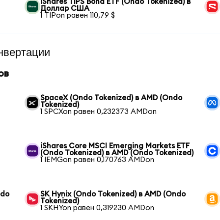
iShares TIPS Bond ETF (Ondo Tokenized) в
Доллар США
1 TIPon равен 110,79 $
нвертации
ов
SpaceX (Ondo Tokenized) в AMD (Ondo
Tokenized)
1 SPCXon равен 0,232373 AMDon
iShares Core MSCI Emerging Markets ETF
(Ondo Tokenized) в AMD (Ondo Tokenized)
1 IEMGon равен 0,170763 AMDon
ndo
SK Hynix (Ondo Tokenized) в AMD (Ondo
Tokenized)
1 SKHYon равен 0,319230 AMDon