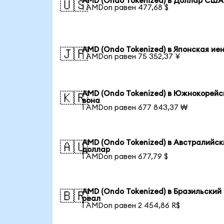
AMD (Ondo Tokenized) в Доллар США
🇺🇸
1 AMDon равен 477,68 $
AMD (Ondo Tokenized) в Японская ие
🇯🇵
1 AMDon равен 75 352,37 ¥
AMD (Ondo Tokenized) в Южнокорейс
🇰🇷
вона
1 AMDon равен 677 843,37 ₩
AMD (Ondo Tokenized) в Австралийск
🇦🇺
доллар
1 AMDon равен 677,79 $
AMD (Ondo Tokenized) в Бразильский
🇧🇷
реал
1 AMDon равен 2 454,86 R$