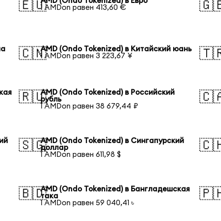
AMD (Ondo Tokenized) в Евро
🇪🇺
🇬
1 AMDon равен 413,60 €
на
AMD (Ondo Tokenized) в Китайский юань
🇨🇳
🇹
1 AMDon равен 3 223,67 ¥
кая
AMD (Ondo Tokenized) в Российский
🇷🇺
🇨
рубль
1 AMDon равен 38 679,44 ₽
ий
AMD (Ondo Tokenized) в Сингапурский
🇸🇬
🇨
доллар
1 AMDon равен 611,98 $
AMD (Ondo Tokenized) в Бангладешская
🇧🇩
🇵
така
1 AMDon равен 59 040,41 ৳