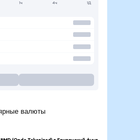
1ч
4ч
1Д
ярные валюты