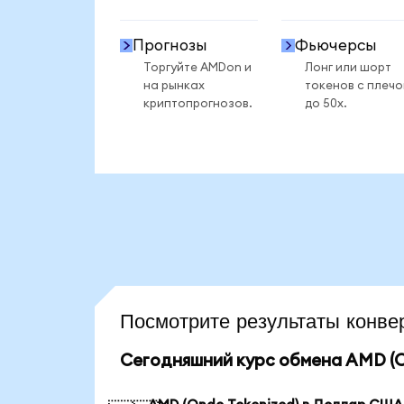
Прогнозы
Фьючерсы
Торгуйте AMDon и
Лонг или шорт
на рынках
токенов с плеч
криптопрогнозов.
до 50x.
Посмотрите результаты кон
Сегодняшний курс обмена AMD (O