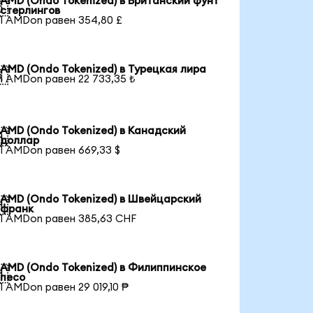
AMD (Ondo Tokenized) в Британский фунт

стерлингов
1 AMDon равен 354,80 £
AMD (Ondo Tokenized) в Турецкая лира

1 AMDon равен 22 733,35 ₺
AMD (Ondo Tokenized) в Канадский

доллар
1 AMDon равен 669,33 $
AMD (Ondo Tokenized) в Швейцарский

франк
1 AMDon равен 385,63 CHF
AMD (Ondo Tokenized) в Филиппинское

песо
1 AMDon равен 29 019,10 ₱