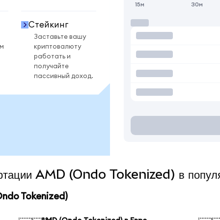
15м
30м
Стейкинг
Заставьте вашу
ом
криптовалюту
работать и
получайте
пассивный доход.
вертации AMD (Ondo Tokenized) в попул
ndo Tokenized)