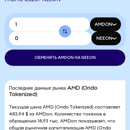
AMDON
NEEON
ОБМЕНЯТЬ AMDON НА NEEON
Последние данные рынка AMD (Ondo
Tokenized)
Текущая цена AMD (Ondo Tokenized) составляет
483,94 $ за AMDon. Количество токенов в
обращении 18,93 тыс. AMDon показывает, что
общая рыночная капитализация AMD (Ondo