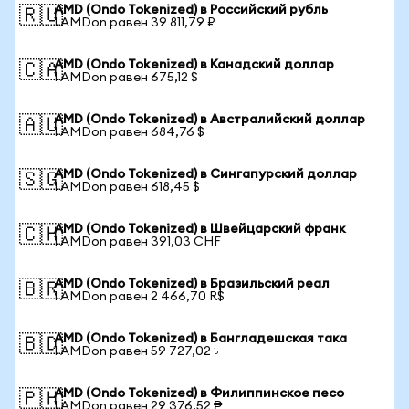
AMD (Ondo Tokenized) в Российский рубль
🇷🇺
1 AMDon равен 39 811,79 ₽
AMD (Ondo Tokenized) в Канадский доллар
🇨🇦
1 AMDon равен 675,12 $
AMD (Ondo Tokenized) в Австралийский доллар
🇦🇺
1 AMDon равен 684,76 $
AMD (Ondo Tokenized) в Сингапурский доллар
🇸🇬
1 AMDon равен 618,45 $
AMD (Ondo Tokenized) в Швейцарский франк
🇨🇭
1 AMDon равен 391,03 CHF
AMD (Ondo Tokenized) в Бразильский реал
🇧🇷
1 AMDon равен 2 466,70 R$
AMD (Ondo Tokenized) в Бангладешская така
🇧🇩
1 AMDon равен 59 727,02 ৳
AMD (Ondo Tokenized) в Филиппинское песо
🇵🇭
1 AMDon равен 29 376,52 ₱