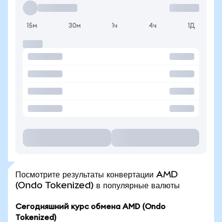
15м
30м
1ч
4ч
1Д
Посмотрите результаты конвертации AMD
(Ondo Tokenized) в популярные валюты
Сегодняшний курс обмена AMD (Ondo
Tokenized)