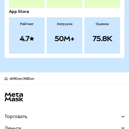
App Store
Рейтинг
Загрузок
Оценок
4.7
50M+
75.8K
AMDon/NEEon
Нижний колонтитул сайта MetaMask
Торговать
Торговля
Деньги