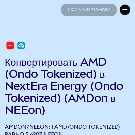
СКАЧАТЬ METAMASK
СКАЧАТЬ METAMASK
Конвертировать AMD
(Ondo Tokenized) в
NextEra Energy (Ondo
Tokenized) (AMDon в
NEEon)
AMDON/NEEON: 1 AMD (ONDO TOKENIZED)
РАВНО 5,6207 NEEON