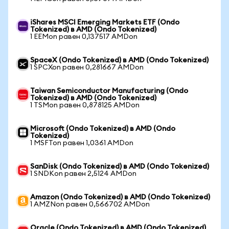
iShares MSCI Emerging Markets ETF (Ondo
Tokenized) в AMD (Ondo Tokenized)
1 EEMon равен 0,137517 AMDon
SpaceX (Ondo Tokenized) в AMD (Ondo Tokenized)
1 SPCXon равен 0,281667 AMDon
Taiwan Semiconductor Manufacturing (Ondo
Tokenized) в AMD (Ondo Tokenized)
1 TSMon равен 0,878125 AMDon
Microsoft (Ondo Tokenized) в AMD (Ondo
Tokenized)
1 MSFTon равен 1,0361 AMDon
SanDisk (Ondo Tokenized) в AMD (Ondo Tokenized)
1 SNDKon равен 2,5124 AMDon
Amazon (Ondo Tokenized) в AMD (Ondo Tokenized)
1 AMZNon равен 0,566702 AMDon
Oracle (Ondo Tokenized) в AMD (Ondo Tokenized)