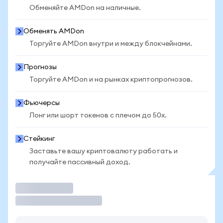
Обменяйте AMDon на наличные.
Обменять AMDon
Торгуйте AMDon внутри и между блокчейнами.
Прогнозы
Торгуйте AMDon и на рынках криптопрогнозов.
Фьючерсы
Лонг или шорт токенов с плечом до 50x.
Стейкинг
Заставьте вашу криптовалюту работать и
получайте пассивный доход.
Торговать