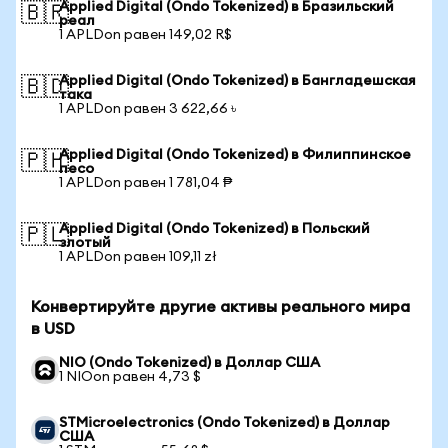
Applied Digital (Ondo Tokenized) в Бразильский
🇧🇷
реал
1 APLDon равен 149,02 R$
Applied Digital (Ondo Tokenized) в Бангладешская
🇧🇩
така
1 APLDon равен 3 622,66 ৳
Applied Digital (Ondo Tokenized) в Филиппинское
🇵🇭
песо
1 APLDon равен 1 781,04 ₱
Applied Digital (Ondo Tokenized) в Польский
🇵🇱
злотый
1 APLDon равен 109,11 zł
Конвертируйте другие активы реального мира
в USD
NIO (Ondo Tokenized) в Доллар США
1 NIOon равен 4,73 $
STMicroelectronics (Ondo Tokenized) в Доллар
США