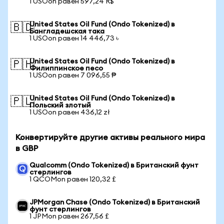
1 USOon равен 597,24 R$
United States Oil Fund (Ondo Tokenized) в
🇧🇩
Бангладешская така
1 USOon равен 14 446,73 ৳
United States Oil Fund (Ondo Tokenized) в
🇵🇭
Филиппинское песо
1 USOon равен 7 096,55 ₱
United States Oil Fund (Ondo Tokenized) в
🇵🇱
Польский злотый
1 USOon равен 436,12 zł
Конвертируйте другие активы реального мира
в GBP
Qualcomm (Ondo Tokenized) в Британский фунт
стерлингов
1 QCOMon равен 120,32 £
JPMorgan Chase (Ondo Tokenized) в Британский
фунт стерлингов
1 JPMon равен 267,56 £