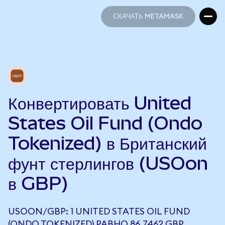
СКАЧАТЬ METAMASK
СКАЧАТЬ METAMASK
Конвертировать United
States Oil Fund (Ondo
Tokenized) в Британский
фунт стерлингов (USOon
в GBP)
USOON/GBP: 1 UNITED STATES OIL FUND
(ONDO TOKENIZED) РАВНО 86,7462 GBP