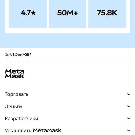
4.7
50M+
75.8K
USOon/GBP
Нижний колонтитул сайта MetaMask
Торговать
Торговля
Деньги
Swaps
Покупайте
Разработчики
Прогнозы
НОВИНКА
Карта
Документация для разработчиков
Установить MetaMask
Перпы
НОВИНКА
mUSD
НОВИНКА