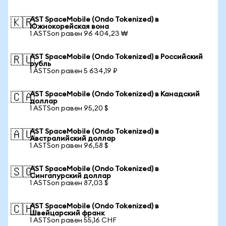
AST SpaceMobile (Ondo Tokenized) в
🇰🇷
Южнокорейская вона
1 ASTSon равен 96 404,23 ₩
AST SpaceMobile (Ondo Tokenized) в Российский
🇷🇺
рубль
1 ASTSon равен 5 634,19 ₽
AST SpaceMobile (Ondo Tokenized) в Канадский
🇨🇦
доллар
1 ASTSon равен 95,20 $
AST SpaceMobile (Ondo Tokenized) в
🇦🇺
Австралийский доллар
1 ASTSon равен 96,58 $
AST SpaceMobile (Ondo Tokenized) в
🇸🇬
Сингапурский доллар
1 ASTSon равен 87,03 $
AST SpaceMobile (Ondo Tokenized) в
🇨🇭
Швейцарский франк
1 ASTSon равен 55,16 CHF