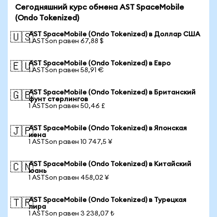
Сегодняшний курс обмена AST SpaceMobile
(Ondo Tokenized)
AST SpaceMobile (Ondo Tokenized) в Доллар США
🇺🇸
1 ASTSon равен 67,88 $
AST SpaceMobile (Ondo Tokenized) в Евро
🇪🇺
1 ASTSon равен 58,91 €
AST SpaceMobile (Ondo Tokenized) в Британский
🇬🇧
фунт стерлингов
1 ASTSon равен 50,46 £
AST SpaceMobile (Ondo Tokenized) в Японская
🇯🇵
иена
1 ASTSon равен 10 747,5 ¥
AST SpaceMobile (Ondo Tokenized) в Китайский
🇨🇳
юань
1 ASTSon равен 458,02 ¥
AST SpaceMobile (Ondo Tokenized) в Турецкая
🇹🇷
лира
1 ASTSon равен 3 238,07 ₺