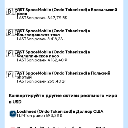
AST SpaceMobile (Ondo Tokenized) в Бразильский
🇧🇷
реал
1 ASTSon равен 347,79 R$
AST SpaceMobile (Ondo Tokenized) в
🇧🇩
Бангладешская така
1 ASTSon равен 8 418,23 ৳
AST SpaceMobile (Ondo Tokenized) в
🇵🇭
Филиппинское песо
1 ASTSon равен 4 132,40 ₱
AST SpaceMobile (Ondo Tokenized) в Польский
🇵🇱
злотый
1 ASTSon равен 253,40 zł
Конвертируйте другие активы реального мира
в USD
Lockheed (Ondo Tokenized) в Доллар США
1 LMTon равен 593,28 $