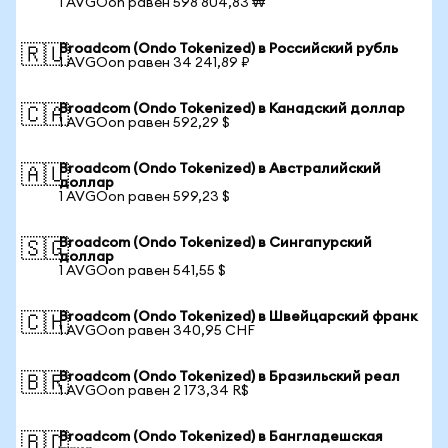
1 AVGOon равен 598 804,83 ₩
Broadcom (Ondo Tokenized) в Российский рубль
🇷🇺
1 AVGOon равен 34 241,89 ₽
Broadcom (Ondo Tokenized) в Канадский доллар
🇨🇦
1 AVGOon равен 592,29 $
Broadcom (Ondo Tokenized) в Австралийский
🇦🇺
доллар
1 AVGOon равен 599,23 $
Broadcom (Ondo Tokenized) в Сингапурский
🇸🇬
доллар
1 AVGOon равен 541,55 $
Broadcom (Ondo Tokenized) в Швейцарский франк
🇨🇭
1 AVGOon равен 340,95 CHF
Broadcom (Ondo Tokenized) в Бразильский реал
🇧🇷
1 AVGOon равен 2 173,34 R$
Broadcom (Ondo Tokenized) в Бангладешская
🇧🇩