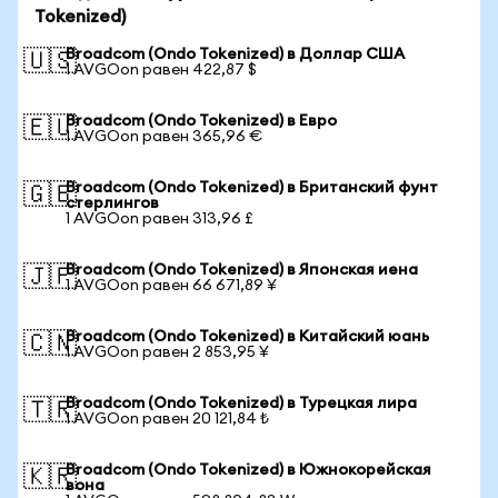
Tokenized)
Broadcom (Ondo Tokenized) в Доллар США
🇺🇸
1 AVGOon равен 422,87 $
Broadcom (Ondo Tokenized) в Евро
🇪🇺
1 AVGOon равен 365,96 €
Broadcom (Ondo Tokenized) в Британский фунт
🇬🇧
стерлингов
1 AVGOon равен 313,96 £
Broadcom (Ondo Tokenized) в Японская иена
🇯🇵
1 AVGOon равен 66 671,89 ¥
Broadcom (Ondo Tokenized) в Китайский юань
🇨🇳
1 AVGOon равен 2 853,95 ¥
Broadcom (Ondo Tokenized) в Турецкая лира
🇹🇷
1 AVGOon равен 20 121,84 ₺
Broadcom (Ondo Tokenized) в Южнокорейская
🇰🇷
вона