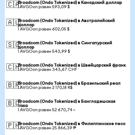
Broadcom (Ondo Tokenized) в Канадский доллар
🇨🇦
1 AVGOon равен 593,09 $
Broadcom (Ondo Tokenized) в Австралийский
🇦🇺
доллар
1 AVGOon равен 602,05 $
Broadcom (Ondo Tokenized) в Сингапурский
🇸🇬
доллар
1 AVGOon равен 543,99 $
Broadcom (Ondo Tokenized) в Швейцарский франк
🇨🇭
1 AVGOon равен 343,67 CHF
Broadcom (Ondo Tokenized) в Бразильский реал
🇧🇷
1 AVGOon равен 2 170,18 R$
Broadcom (Ondo Tokenized) в Бангладешская
🇧🇩
така
1 AVGOon равен 52 670,74 ৳
Broadcom (Ondo Tokenized) в Филиппинское песо
🇵🇭
1 AVGOon равен 25 866,39 ₱