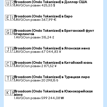
Broadcom (Ondo Tokenized) в Доллар США
🇺🇸
1 AVGOon равен 425,53 $
Broadcom (Ondo Tokenized) в Евро
🇪🇺
1 AVGOon равен 367,99 €
Broadcom (Ondo Tokenized) в Британский фунт
🇬🇧
стерлингов
1 AVGOon равен 315,24 £
Broadcom (Ondo Tokenized) в Японская иена
🇯🇵
1 AVGOon равен 67 044,83 ¥
Broadcom (Ondo Tokenized) в Китайский юань
🇨🇳
1 AVGOon равен 2 871,52 ¥
Broadcom (Ondo Tokenized) в Турецкая лира
🇹🇷
1 AVGOon равен 20 298,15 ₺
Broadcom (Ondo Tokenized) в Южнокорейская
🇰🇷
вона
1 AVGOon равен 599 244,08 ₩