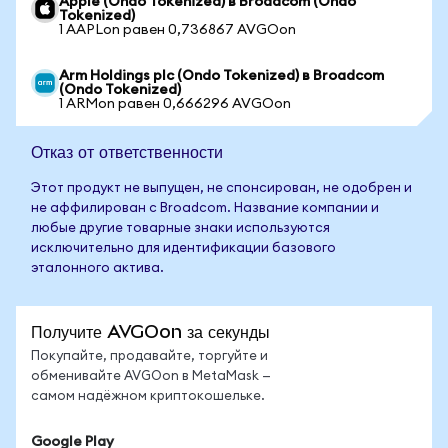
Apple (Ondo Tokenized) в Broadcom (Ondo
Tokenized)
1 AAPLon равен 0,736867 AVGOon
Arm Holdings plc (Ondo Tokenized) в Broadcom
(Ondo Tokenized)
1 ARMon равен 0,666296 AVGOon
Отказ от ответственности
Этот продукт не выпущен, не спонсирован, не одобрен и
не аффилирован с Broadcom. Название компании и
любые другие товарные знаки используются
исключительно для идентификации базового
эталонного актива.
Получите AVGOon за секунды
Покупайте, продавайте, торгуйте и
обменивайте AVGOon в MetaMask —
самом надёжном криптокошельке.
Google Play