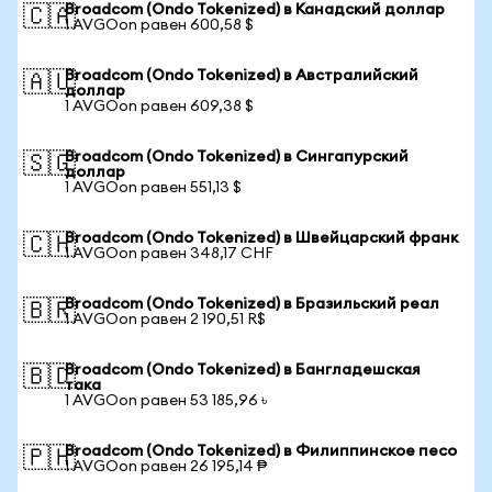
Broadcom (Ondo Tokenized) в Канадский доллар
🇨🇦
1 AVGOon равен 600,58 $
Broadcom (Ondo Tokenized) в Австралийский
🇦🇺
доллар
1 AVGOon равен 609,38 $
Broadcom (Ondo Tokenized) в Сингапурский
🇸🇬
доллар
1 AVGOon равен 551,13 $
Broadcom (Ondo Tokenized) в Швейцарский франк
🇨🇭
1 AVGOon равен 348,17 CHF
Broadcom (Ondo Tokenized) в Бразильский реал
🇧🇷
1 AVGOon равен 2 190,51 R$
Broadcom (Ondo Tokenized) в Бангладешская
🇧🇩
така
1 AVGOon равен 53 185,96 ৳
Broadcom (Ondo Tokenized) в Филиппинское песо
🇵🇭
1 AVGOon равен 26 195,14 ₱