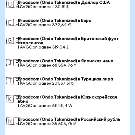
Broadcom (Ondo Tokenized) в Доллар США
🇺🇸
1 AVGOon равен 430,81 $
Broadcom (Ondo Tokenized) в Евро
🇪🇺
1 AVGOon равен 372,64 €
Broadcom (Ondo Tokenized) в Британский фунт
🇬🇧
стерлингов
1 AVGOon равен 319,04 £
Broadcom (Ondo Tokenized) в Японская иена
🇯🇵
1 AVGOon равен 68 354,96 ¥
Broadcom (Ondo Tokenized) в Турецкая лира
🇹🇷
1 AVGOon равен 20 557,51 ₺
Broadcom (Ondo Tokenized) в Южнокорейская
🇰🇷
вона
1 AVGOon равен 611 101,4 ₩
Broadcom (Ondo Tokenized) в Российский рубль
🇷🇺
1 AVGOon равен 35 605,75 ₽