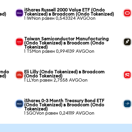
iShares Russell 2000 Value ETF (Ondo
ed)
Tokenized) в Broadcom (Ondo Tokenized)
1 IWNon равен 0,543324 AVGOon
Taiwan Semiconductor Manufacturing
(Ondo Tokenized) в Broadcom (Ondo
Tokenized)
1 TSMon равен 0,994139 AVGOon
Ondo
Eli Lilly (Ondo Tokenized) в Broadcom
ed)
(Ondo Tokenized)
1 LLYon равен 2,7558 AVGOon
iShares 0-3 Month Treasury Bond ETF
(Ondo Tokenized) в Broadcom (Ondo
Tokenized)
1 SGOVon равен 0,241119 AVGOon