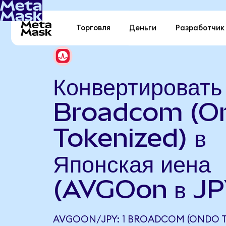
Торговля
Деньги
Разработчик
Конвертировать
Broadcom (O
Tokenized) в
Японская иена
(AVGOon в JP
AVGOON/JPY: 1 BROADCOM (ONDO T