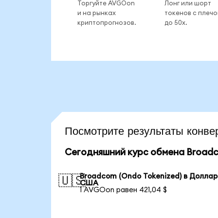
Торгуйте AVGOon
Лонг или шорт
и на рынках
токенов с плеч
криптопрогнозов.
до 50x.
Посмотрите результаты кон
Сегодняшний курс обмена Broadc
Broadcom (Ondo Tokenized) в Доллар
🇺🇸
США
1 AVGOon равен 421,04 $