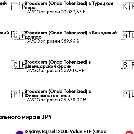
кий
Broadcom (Ondo Tokenized) в Турецкая
🇹🇷
🇰
лира
1 AVGOon равен 20 037,67 ₺
ский
Broadcom (Ondo Tokenized) в Канадский
🇨🇦
🇦
доллар
1 AVGOon равен 589,96 $
Broadcom (Ondo Tokenized) в
🇨🇭
🇧
Швейцарский франк
1 AVGOon равен 339,91 CHF
Broadcom (Ondo Tokenized) в
🇵🇭
🇵
Филиппинское песо
1 AVGOon равен 25 578,07 ₱
льного мира в JPY
iShares Russell 2000 Value ETF (Ondo