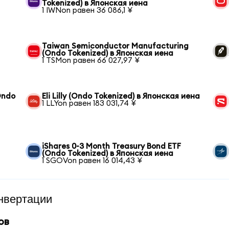
Tokenized) в Японская иена
1 IWNon равен 36 086,1 ¥
Taiwan Semiconductor Manufacturing
(Ondo Tokenized) в Японская иена
1 TSMon равен 66 027,97 ¥
Ondo
Eli Lilly (Ondo Tokenized) в Японская иена
1 LLYon равен 183 031,74 ¥
iShares 0-3 Month Treasury Bond ETF
(Ondo Tokenized) в Японская иена
1 SGOVon равен 16 014,43 ¥
нвертации
ов