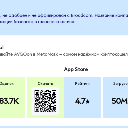
, не одобрен и не аффилирован с Broadcom. Название компа
кации базового эталонного актива.
ы
нивайте AVGOon в MetaMask — самом надёжном криптокошел
App Store
Оценок
Скачать
Рейтинг
Загрузо
83.7K
4.7
50M