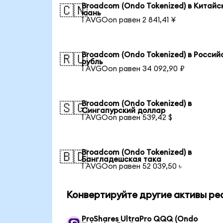
Broadcom (Ondo Tokenized) в Китайс
🇨🇳
юань
1 AVGOon равен 2 841,41 ¥
Broadcom (Ondo Tokenized) в Россий
🇷🇺
рубль
1 AVGOon равен 34 092,90 ₽
Broadcom (Ondo Tokenized) в
🇸🇬
Сингапурский доллар
1 AVGOon равен 539,42 $
Broadcom (Ondo Tokenized) в
🇧🇩
Бангладешская така
1 AVGOon равен 52 039,50 ৳
Конвертируйте другие активы реа
ProShares UltraPro QQQ (Ondo