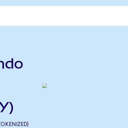
ndo
Y)
OKENIZED)