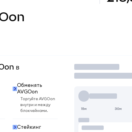
Oon
GOon в
Торговать
Обменять
AVGOon
Торгуйте AVGOon
внутри и между
15м
30м
блокчейнами.
Стейкинг