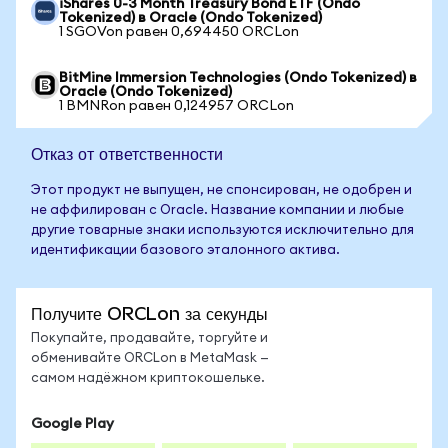
iShares 0-3 Month Treasury Bond ETF (Ondo
Tokenized) в Oracle (Ondo Tokenized)
1 SGOVon равен 0,694450 ORCLon
BitMine Immersion Technologies (Ondo Tokenized) в
Oracle (Ondo Tokenized)
1 BMNRon равен 0,124957 ORCLon
Отказ от ответственности
Этот продукт не выпущен, не спонсирован, не одобрен и
не аффилирован с Oracle. Название компании и любые
другие товарные знаки используются исключительно для
идентификации базового эталонного актива.
Получите ORCLon за секунды
Покупайте, продавайте, торгуйте и
обменивайте ORCLon в MetaMask —
самом надёжном криптокошельке.
Google Play