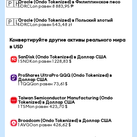
Oracle (Ondo Tokenized) в Филиппинское песо
🇵🇭
1 ORCLon равен 8 883,95 ₱
Oracle (Ondo Tokenized) в Польский злотый
🇵🇱
1 ORCLon равен 543,48 zł
Конвертируйте другие активы реального мира
в USD
SanDisk (Ondo Tokenized) в Доллар США
1 SNDKon равен 1 228,83 $
ProShares UltraPro QQQ (Ondo Tokenized) в
Доллар США
1 TQQQon равен 73,61 $
Taiwan Semiconductor Manufacturing (Ondo
Tokenized) в Доллар США
1 TSMon равен 423,70 $
Broadcom (Ondo Tokenized) в Доллар США
1 AVGOon равен 426,62 $