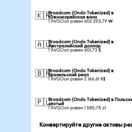
Broadcom (Ondo Tokenized) в
🇰🇷
Южнокорейская вона
1 AVGOon равен 602 293,79 ₩
Broadcom (Ondo Tokenized) в
🇦🇺
Австралийский доллар
1 AVGOon равен 601,73 $
Broadcom (Ondo Tokenized) в
🇧🇷
Бразильский реал
1 AVGOon равен 2 166,61 R$
Broadcom (Ondo Tokenized) в Польск
🇵🇱
злотый
1 AVGOon равен 1 580,78 zł
Конвертируйте другие активы ре