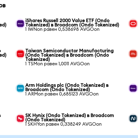
ов
iShares Russell 2000 Value ETF (Ondo
ed)
Tokenized) в Broadcom (Ondo Tokenized)
1 IWNon равен 0,538698 AVGOon
o
Taiwan Semiconductor Manufacturing
ed)
(Ondo Tokenized) в Broadcom (Ondo
Tokenized)
1 TSMon равен 1,0011 AVGOon
Arm Holdings plc (Ondo Tokenized) в
Broadcom (Ondo Tokenized)
1 ARMon равен 0,685123 AVGOon
в
SK Hynix (Ondo Tokenized) в Broadcom
(Ondo Tokenized)
1 SKHYon равен 0,338249 AVGOon