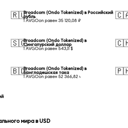
Broadcom (Ondo Tokenized) в Российский
🇷🇺
🇨
рубль
1 AVGOon равен 35 120,08 ₽
Broadcom (Ondo Tokenized) в
🇸🇬
🇨
Сингапурский доллар
1 AVGOon равен 543,11 $
Broadcom (Ondo Tokenized) в
🇧🇩
🇵
Бангладешская така
1 AVGOon равен 52 366,82 ৳
ий
ального мира в USD