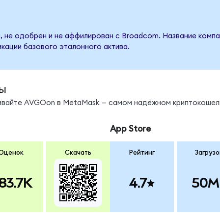
, не одобрен и не аффилирован с Broadcom. Название компа
кации базового эталонного актива.
ы
нивайте AVGOon в MetaMask — самом надёжном криптокошел
App Store
Оценок
Скачать
Рейтинг
Загрузо
83.7K
4.7
50M