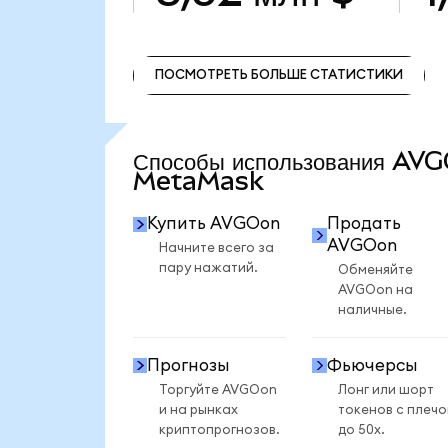
ПОСМОТРЕТЬ БОЛЬШЕ СТАТИСТИКИ
ПОСМОТРЕТЬ БОЛЬШЕ СТАТИСТИКИ
Способы использования AV
MetaMask
Купить AVGOon
Продать
AVGOon
Начните всего за
пару нажатий.
Обменяйте
AVGOon на
наличные.
Прогнозы
Фьючерсы
Торгуйте AVGOon
Лонг или шорт
и на рынках
токенов с плеч
криптопрогнозов.
до 50x.