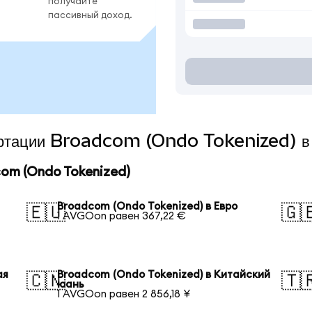
получайте
пассивный доход.
вертации Broadcom (Ondo Tokenized) в
om (Ondo Tokenized)
Broadcom (Ondo Tokenized) в Евро
🇪🇺
🇬
1 AVGOon равен 367,22 €
ая
Broadcom (Ondo Tokenized) в Китайский
🇨🇳
🇹
юань
1 AVGOon равен 2 856,18 ¥