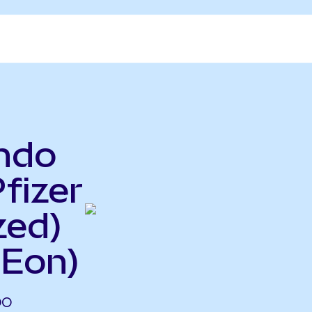
ndo
fizer
zed)
FEon)
DO