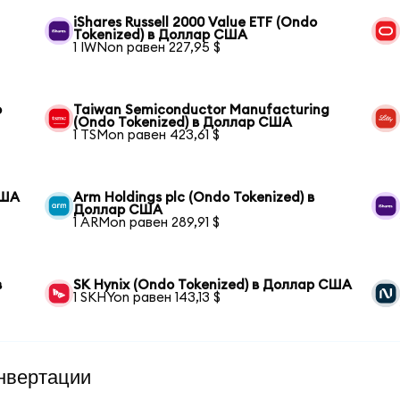
iShares Russell 2000 Value ETF (Ondo
Tokenized) в Доллар США
1 IWNon равен 227,95 $
o
Taiwan Semiconductor Manufacturing
(Ondo Tokenized) в Доллар США
1 TSMon равен 423,61 $
США
Arm Holdings plc (Ondo Tokenized) в
Доллар США
1 ARMon равен 289,91 $
в
SK Hynix (Ondo Tokenized) в Доллар США
1 SKHYon равен 143,13 $
нвертации