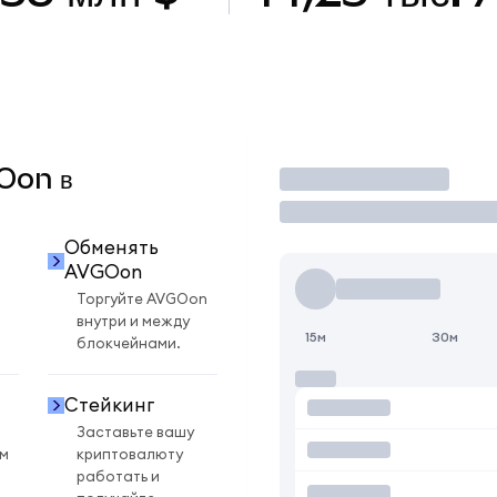
GOon в
Торговать
Обменять
AVGOon
Торгуйте AVGOon
внутри и между
15м
30м
блокчейнами.
Стейкинг
Заставьте вашу
ом
криптовалюту
работать и