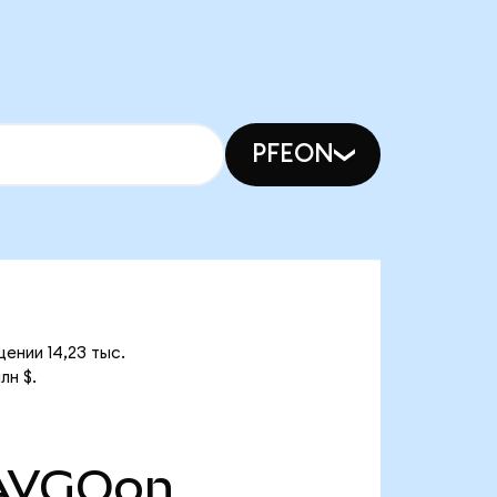
PFEON
ении 14,23 тыс.
лн $.
AVGOon