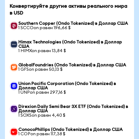
Конвертируйте другие активы реального мира
в USD
Southern Copper (Ondo Tokenized) в Доллар США
1 SCCOon равен 196,66 $
Himax Technologies (Ondo Tokenized) в Доллар
США
1 HIMXon равен 13,84 $
GlobalFoundries (Ondo Tokenized) в Доллар США
1 GFSon равен 50,13 $
Union Pacific Corporation (Ondo Tokenized) в
Доллар США
1 UNPon равен 297,16 $
Direxion Daily Semi Bear 3X ETF (Ondo Tokenized) в
Доллар США
1 SOXSon равен 4,40 $
ConocoPhillips (Ondo Tokenized) в Доллар США
1 COPon равен 117,38 $