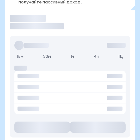
получайте пассивный доход.
Торговать
15м
30м
1ч
4ч
1Д