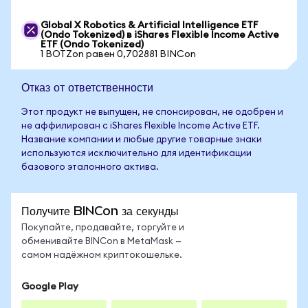
Global X Robotics & Artificial Intelligence ETF
(Ondo Tokenized) в iShares Flexible Income Active
ETF (Ondo Tokenized)
1 BOTZon равен 0,702881 BINCon
Отказ от ответственности
Этот продукт не выпущен, не спонсирован, не одобрен и
не аффилирован с iShares Flexible Income Active ETF.
Название компании и любые другие товарные знаки
используются исключительно для идентификации
базового эталонного актива.
Получите BINCon за секунды
Покупайте, продавайте, торгуйте и
обменивайте BINCon в MetaMask —
самом надёжном криптокошельке.
Google Play