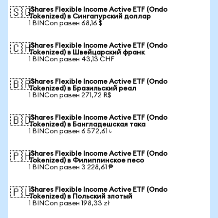
iShares Flexible Income Active ETF (Ondo
🇸🇬
Tokenized) в Сингапурский доллар
1 BINCon равен 68,16 $
iShares Flexible Income Active ETF (Ondo
🇨🇭
Tokenized) в Швейцарский франк
1 BINCon равен 43,13 CHF
iShares Flexible Income Active ETF (Ondo
🇧🇷
Tokenized) в Бразильский реал
1 BINCon равен 271,72 R$
iShares Flexible Income Active ETF (Ondo
🇧🇩
Tokenized) в Бангладешская така
1 BINCon равен 6 572,61 ৳
iShares Flexible Income Active ETF (Ondo
🇵🇭
Tokenized) в Филиппинское песо
1 BINCon равен 3 228,61 ₱
iShares Flexible Income Active ETF (Ondo
🇵🇱
Tokenized) в Польский злотый
1 BINCon равен 198,33 zł