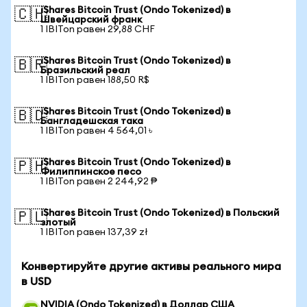
iShares Bitcoin Trust (Ondo Tokenized) в
🇨🇭
Швейцарский франк
1 IBITon равен 29,88 CHF
iShares Bitcoin Trust (Ondo Tokenized) в
🇧🇷
Бразильский реал
1 IBITon равен 188,50 R$
iShares Bitcoin Trust (Ondo Tokenized) в
🇧🇩
Бангладешская така
1 IBITon равен 4 564,01 ৳
iShares Bitcoin Trust (Ondo Tokenized) в
🇵🇭
Филиппинское песо
1 IBITon равен 2 244,92 ₱
iShares Bitcoin Trust (Ondo Tokenized) в Польский
🇵🇱
злотый
1 IBITon равен 137,39 zł
Конвертируйте другие активы реального мира
в USD
NVIDIA (Ondo Tokenized) в Доллар США