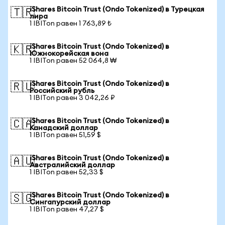
iShares Bitcoin Trust (Ondo Tokenized) в Турецкая
🇹🇷
лира
1 IBITon равен 1 763,89 ₺
iShares Bitcoin Trust (Ondo Tokenized) в
🇰🇷
Южнокорейская вона
1 IBITon равен 52 064,8 ₩
iShares Bitcoin Trust (Ondo Tokenized) в
🇷🇺
Российский рубль
1 IBITon равен 3 042,26 ₽
iShares Bitcoin Trust (Ondo Tokenized) в
🇨🇦
Канадский доллар
1 IBITon равен 51,59 $
iShares Bitcoin Trust (Ondo Tokenized) в
🇦🇺
Австралийский доллар
1 IBITon равен 52,33 $
iShares Bitcoin Trust (Ondo Tokenized) в
🇸🇬
Сингапурский доллар
1 IBITon равен 47,27 $