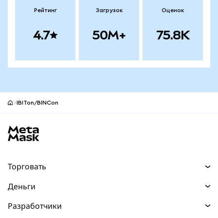
Рейтинг
Загрузок
Оценок
4.7
50M+
75.8K
IBITon/BINCon
Нижний колонтитул сайта MetaMask
Торговать
Торговля
Деньги
Swaps
Покупайте
Разработчики
Прогнозы
НОВИНКА
Карта
Документация для разработчиков