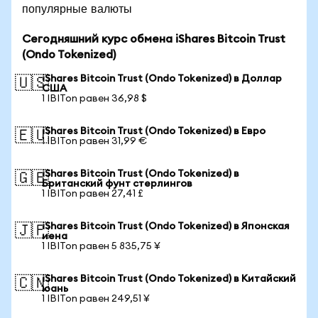
популярные валюты
Сегодняшний курс обмена iShares Bitcoin Trust
(Ondo Tokenized)
iShares Bitcoin Trust (Ondo Tokenized) в Доллар
🇺🇸
США
1 IBITon равен 36,98 $
iShares Bitcoin Trust (Ondo Tokenized) в Евро
🇪🇺
1 IBITon равен 31,99 €
iShares Bitcoin Trust (Ondo Tokenized) в
🇬🇧
Британский фунт стерлингов
1 IBITon равен 27,41 £
iShares Bitcoin Trust (Ondo Tokenized) в Японская
🇯🇵
иена
1 IBITon равен 5 835,75 ¥
iShares Bitcoin Trust (Ondo Tokenized) в Китайский
🇨🇳
юань
1 IBITon равен 249,51 ¥