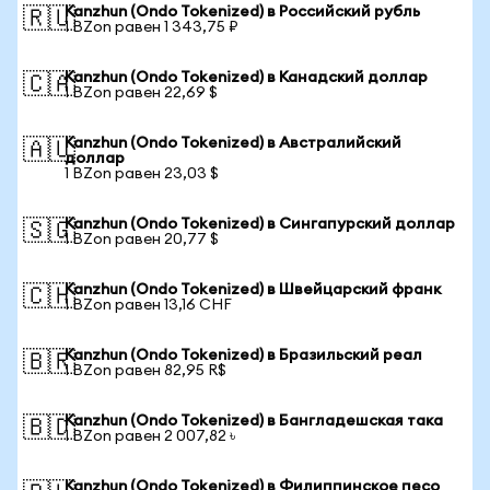
Kanzhun (Ondo Tokenized) в Российский рубль
🇷🇺
1 BZon равен 1 343,75 ₽
Kanzhun (Ondo Tokenized) в Канадский доллар
🇨🇦
1 BZon равен 22,69 $
Kanzhun (Ondo Tokenized) в Австралийский
🇦🇺
доллар
1 BZon равен 23,03 $
Kanzhun (Ondo Tokenized) в Сингапурский доллар
🇸🇬
1 BZon равен 20,77 $
Kanzhun (Ondo Tokenized) в Швейцарский франк
🇨🇭
1 BZon равен 13,16 CHF
Kanzhun (Ondo Tokenized) в Бразильский реал
🇧🇷
1 BZon равен 82,95 R$
Kanzhun (Ondo Tokenized) в Бангладешская така
🇧🇩
1 BZon равен 2 007,82 ৳
Kanzhun (Ondo Tokenized) в Филиппинское песо