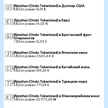
Kanzhun (Ondo Tokenized) в Доллар США
🇺🇸
1 BZon равен 16,19 $
Kanzhun (Ondo Tokenized) в Евро
🇪🇺
1 BZon равен 14,05 €
Kanzhun (Ondo Tokenized) в Британский фунт
🇬🇧
стерлингов
1 BZon равен 12,03 £
Kanzhun (Ondo Tokenized) в Японская иена
🇯🇵
1 BZon равен 2 563,44 ¥
Kanzhun (Ondo Tokenized) в Китайский юань
🇨🇳
1 BZon равен 109,26 ¥
Kanzhun (Ondo Tokenized) в Турецкая лира
🇹🇷
1 BZon равен 771,59 ₺
Kanzhun (Ondo Tokenized) в Южнокорейская вона
🇰🇷
1 BZon равен 22 973,65 ₩