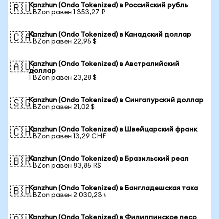
Kanzhun (Ondo Tokenized) в Российский рубль
🇷🇺
1 BZon равен 1 353,27 ₽
Kanzhun (Ondo Tokenized) в Канадский доллар
🇨🇦
1 BZon равен 22,95 $
Kanzhun (Ondo Tokenized) в Австралийский
🇦🇺
доллар
1 BZon равен 23,28 $
Kanzhun (Ondo Tokenized) в Сингапурский доллар
🇸🇬
1 BZon равен 21,02 $
Kanzhun (Ondo Tokenized) в Швейцарский франк
🇨🇭
1 BZon равен 13,29 CHF
Kanzhun (Ondo Tokenized) в Бразильский реал
🇧🇷
1 BZon равен 83,85 R$
Kanzhun (Ondo Tokenized) в Бангладешская така
🇧🇩
1 BZon равен 2 030,23 ৳
Kanzhun (Ondo Tokenized) в Филиппинское песо