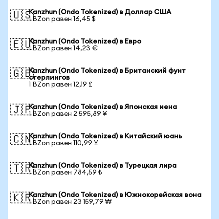
Kanzhun (Ondo Tokenized) в Доллар США
🇺🇸
1 BZon равен 16,45 $
Kanzhun (Ondo Tokenized) в Евро
🇪🇺
1 BZon равен 14,23 €
Kanzhun (Ondo Tokenized) в Британский фунт
🇬🇧
стерлингов
1 BZon равен 12,19 £
Kanzhun (Ondo Tokenized) в Японская иена
🇯🇵
1 BZon равен 2 595,89 ¥
Kanzhun (Ondo Tokenized) в Китайский юань
🇨🇳
1 BZon равен 110,99 ¥
Kanzhun (Ondo Tokenized) в Турецкая лира
🇹🇷
1 BZon равен 784,59 ₺
Kanzhun (Ondo Tokenized) в Южнокорейская вона
🇰🇷
1 BZon равен 23 159,79 ₩