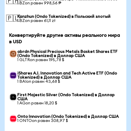
🇵🇭
1 BZon равен 998,56 ₱
Kanzhun (Ondo Tokenized) в Польский злотый
🇵🇱
1 BZon равен 61,11 zł
Конвертируйте другие активы реального мира
в USD
abrdn Physical Precious Metals Basket Shares ETF
(Ondo Tokenized) в Доллар США
1 GLTRon равен 195,78 $
iShares A.I. Innovation and Tech Active ETF (Ondo
Tokenized) в Доллар США
1 BAIon равен 43,68 $
First Majestic Silver (Ondo Tokenized) в Доллар
США
1 AGon равен 18,20 $
Onto Innovation (Ondo Tokenized) в Доллар США
1 ONTOon равен 308,97 $