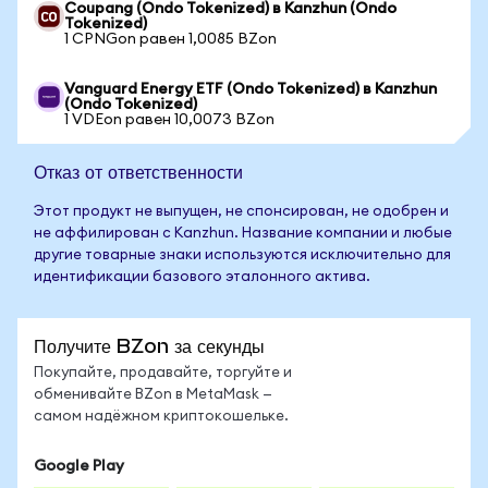
Coupang (Ondo Tokenized) в Kanzhun (Ondo
Tokenized)
1 CPNGon равен 1,0085 BZon
Vanguard Energy ETF (Ondo Tokenized) в Kanzhun
(Ondo Tokenized)
1 VDEon равен 10,0073 BZon
Отказ от ответственности
Этот продукт не выпущен, не спонсирован, не одобрен и
не аффилирован с Kanzhun. Название компании и любые
другие товарные знаки используются исключительно для
идентификации базового эталонного актива.
Получите BZon за секунды
Покупайте, продавайте, торгуйте и
обменивайте BZon в MetaMask —
самом надёжном криптокошельке.
Google Play