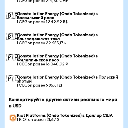
1 CEGon равен 214,30 CHF
Constellation Energy (Ondo Tokenized) в
🇧🇷
Бразильский реал
1 CEGon равен 1 349,99 R$
Constellation Energy (Ondo Tokenized) в
🇧🇩
Бангладешская така
1 CEGon равен 32 655,17 ৳
Constellation Energy (Ondo Tokenized) в
🇵🇭
Филиппинское песо
1 CEGon равен 16 040,92 ₱
Constellation Energy (Ondo Tokenized) в Польский
🇵🇱
злотый
1 CEGon равен 985,81 zł
Конвертируйте другие активы реального мира
в USD
Riot Platforms (Ondo Tokenized) в Доллар США
1 RIOTon равен 21,67 $