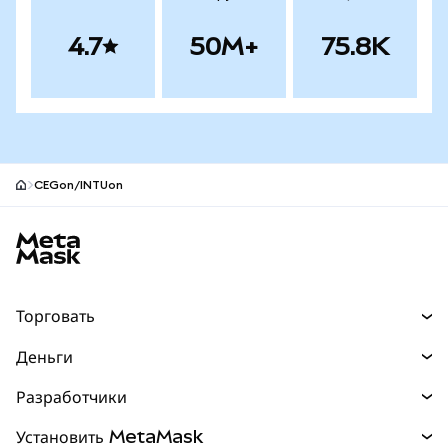
4.7
50M+
75.8K
CEGon/INTUon
Нижний колонтитул сайта MetaMask
Торговать
Торговля
Деньги
Swaps
Покупайте
Разработчики
Прогнозы
НОВИНКА
Карта
Документация для разработчиков
Установить MetaMask
Перпы
НОВИНКА