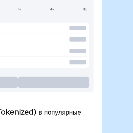
1ч
4ч
1Д
Tokenized) в популярные