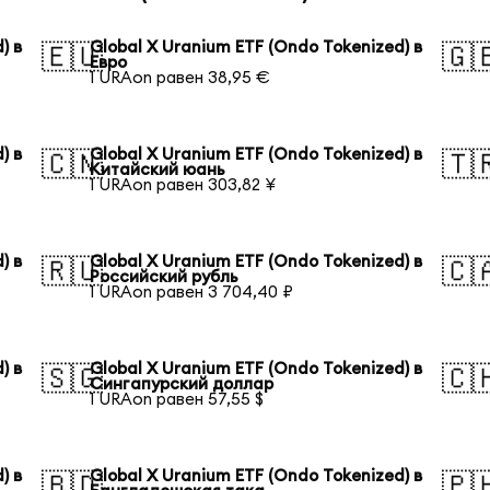
) в
Global X Uranium ETF (Ondo Tokenized) в
🇪🇺
🇬
Евро
1 URAon равен 38,95 €
) в
Global X Uranium ETF (Ondo Tokenized) в
🇨🇳
🇹
Китайский юань
1 URAon равен 303,82 ¥
) в
Global X Uranium ETF (Ondo Tokenized) в
🇷🇺
🇨
Российский рубль
1 URAon равен 3 704,40 ₽
) в
Global X Uranium ETF (Ondo Tokenized) в
🇸🇬
🇨
Сингапурский доллар
1 URAon равен 57,55 $
) в
Global X Uranium ETF (Ondo Tokenized) в
🇧🇩
🇵