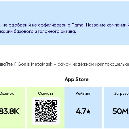
, не одобрен и не аффилирован с Figma. Название компании 
кации базового эталонного актива.
ивайте FIGon в MetaMask — самом надёжном криптокошельке
App Store
Оценок
Скачать
Рейтинг
Загрузо
83.8K
4.7
50M