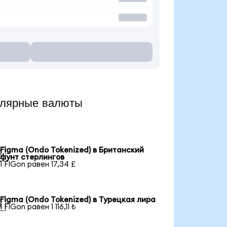
улярные валюты
Figma (Ondo Tokenized) в Британский

фунт стерлингов
1 FIGon равен 17,34 £
Figma (Ondo Tokenized) в Турецкая лира

1 FIGon равен 1 116,11 ₺