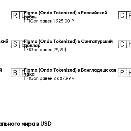
Figma (Ondo Tokenized) в Российский
🇷🇺
🇨
рубль
1 FIGon равен 1 925,00 ₽
ский
Figma (Ondo Tokenized) в Сингапурский
🇸🇬
🇨
доллар
1 FIGon равен 29,91 $
й
Figma (Ondo Tokenized) в Бангладешская
🇧🇩
🇵
така
1 FIGon равен 2 887,99 ৳
ального мира в USD