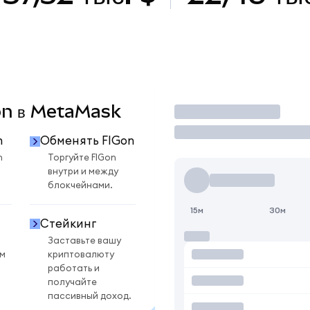
Gon в MetaMask
Торговать
n
Обменять FIGon
n
Торгуйте FIGon
внутри и между
блокчейнами.
15м
30м
Стейкинг
Заставьте вашу
ом
криптовалюту
работать и
получайте
пассивный доход.