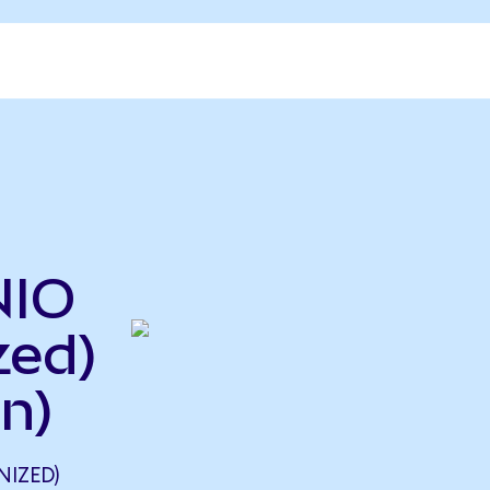
NIO
zed)
n)
NIZED)