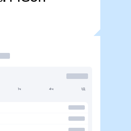
1ч
4ч
1Д