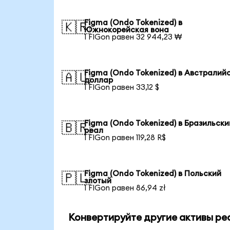
Figma (Ondo Tokenized) в
🇰🇷
Южнокорейская вона
1 FIGon равен 32 944,23 ₩
Figma (Ondo Tokenized) в Австралий
🇦🇺
доллар
1 FIGon равен 33,12 $
Figma (Ondo Tokenized) в Бразильски
🇧🇷
реал
1 FIGon равен 119,28 R$
Figma (Ondo Tokenized) в Польский
🇵🇱
злотый
1 FIGon равен 86,94 zł
Конвертируйте другие активы ре