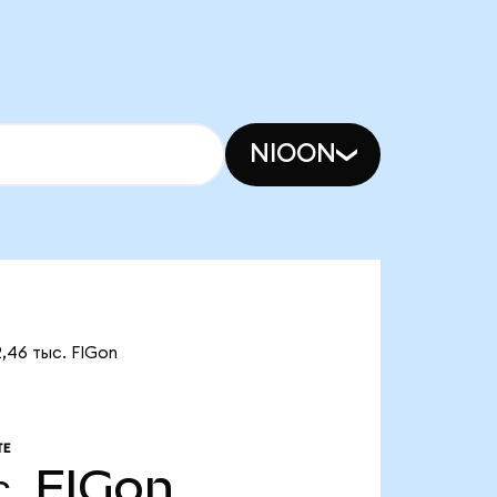
NIOON
,46 тыс. FIGon
ТЕ
с.
FIGon