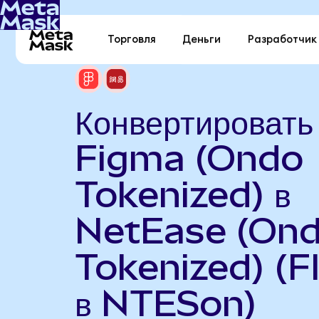
Торговля
Деньги
Разработчик
Конвертировать
Figma (Ondo
Tokenized) в
NetEase (On
Tokenized) (F
в NTESon)