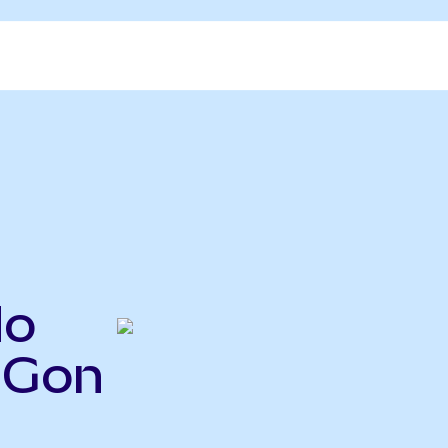
do
IGon