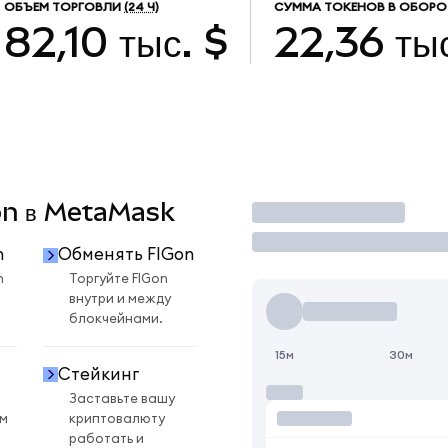
ОБЪЕМ ТОРГОВЛИ
(24 Ч)
СУММА ТОКЕНОВ В ОБОРО
82,10 тыс. $
22,36 ты
Gon в MetaMask
Торговать
n
Обменять FIGon
n
Торгуйте FIGon
внутри и между
блокчейнами.
15м
30м
Стейкинг
Заставьте вашу
ом
криптовалюту
работать и