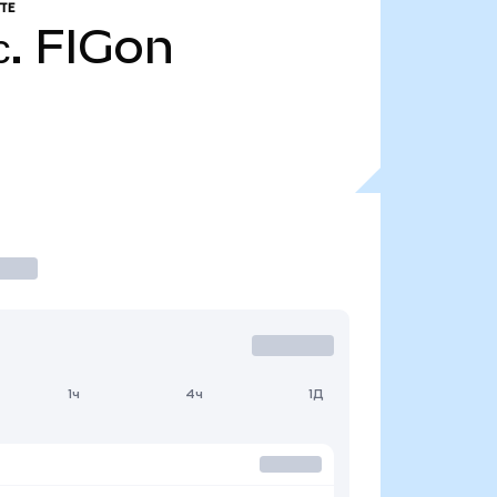
ТЕ
с.
FIGon
1ч
4ч
1Д