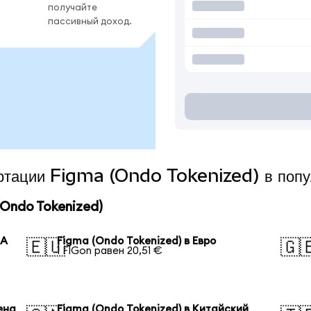
получайте
пассивный доход.
вертации Figma (Ondo Tokenized) в поп
Ondo Tokenized)
ША
Figma (Ondo Tokenized) в Евро
🇪🇺
🇬
1 FIGon равен 20,51 €
ена
Figma (Ondo Tokenized) в Китайский