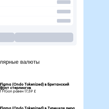
улярные валюты
Figma (Ondo Tokenized) в Британский

фунт стерлингов
1 FIGon равен 17,59 £
Figma (Ondo Tokenized) в Турецкая лира