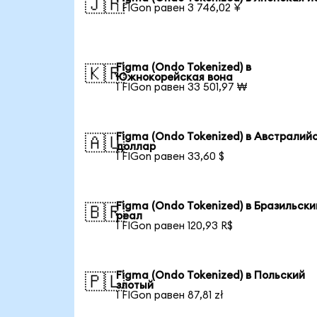
🇯🇵
1 FIGon равен 3 746,02 ¥
Figma (Ondo Tokenized) в
🇰🇷
Южнокорейская вона
1 FIGon равен 33 501,97 ₩
Figma (Ondo Tokenized) в Австралий
🇦🇺
доллар
1 FIGon равен 33,60 $
Figma (Ondo Tokenized) в Бразильски
🇧🇷
реал
1 FIGon равен 120,93 R$
Figma (Ondo Tokenized) в Польский
🇵🇱
злотый
1 FIGon равен 87,81 zł