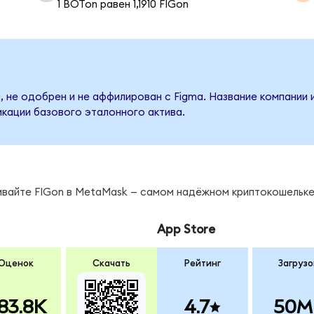
1 BOTon равен 1,1910 FIGon
, не одобрен и не аффилирован с Figma. Название компании 
кации базового эталонного актива.
ивайте FIGon в MetaMask — самом надёжном криптокошельке
App Store
Оценок
Скачать
Рейтинг
Загрузо
83.8K
4.7
50M