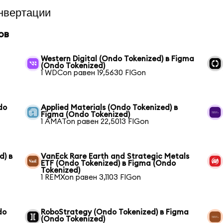
нвертации
ов
Western Digital (Ondo Tokenized) в Figma
(Ondo Tokenized)
1 WDCon равен 19,5630 FIGon
do
Applied Materials (Ondo Tokenized) в
Figma (Ondo Tokenized)
1 AMATon равен 22,5013 FIGon
d) в
VanEck Rare Earth and Strategic Metals
ETF (Ondo Tokenized) в Figma (Ondo
Tokenized)
1 REMXon равен 3,1103 FIGon
do
RoboStrategy (Ondo Tokenized) в Figma
(Ondo Tokenized)