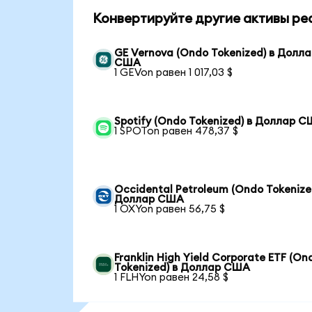
Конвертируйте другие активы ре
GE Vernova (Ondo Tokenized) в Долл
США
1 GEVon равен 1 017,03 $
Spotify (Ondo Tokenized) в Доллар 
1 SPOTon равен 478,37 $
Occidental Petroleum (Ondo Tokenize
Доллар США
1 OXYon равен 56,75 $
Franklin High Yield Corporate ETF (On
Tokenized) в Доллар США
1 FLHYon равен 24,58 $