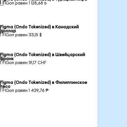

1 FIGon равен 1 128,68 ₺
Figma (Ondo Tokenized) в Канадский

доллар
1 FIGon равен 33,15 $
Figma (Ondo Tokenized) в Швейцарский

франк
1 FIGon равен 19,17 CHF
Figma (Ondo Tokenized) в Филиппинское

песо
1 FIGon равен 1 439,76 ₱