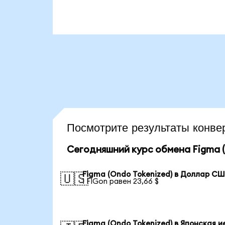
Посмотрите результаты кон
Сегодняшний курс обмена Figma (
Figma (Ondo Tokenized) в Доллар С
🇺🇸
1 FIGon равен 23,66 $
Figma (Ondo Tokenized) в Японская и