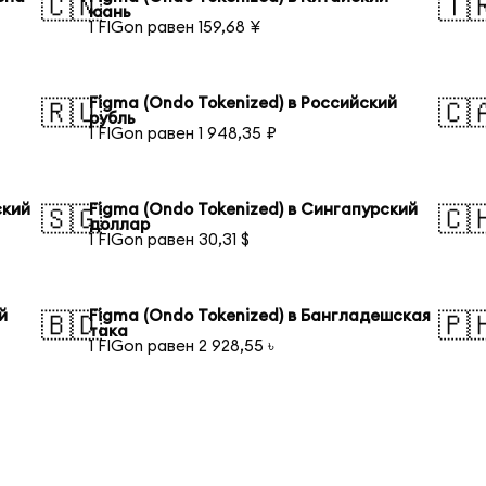
🇨🇳
🇹
юань
1 FIGon равен 159,68 ¥
Figma (Ondo Tokenized) в Российский
🇷🇺
🇨
рубль
1 FIGon равен 1 948,35 ₽
ский
Figma (Ondo Tokenized) в Сингапурский
🇸🇬
🇨
доллар
1 FIGon равен 30,31 $
й
Figma (Ondo Tokenized) в Бангладешская
🇧🇩
🇵
така
1 FIGon равен 2 928,55 ৳