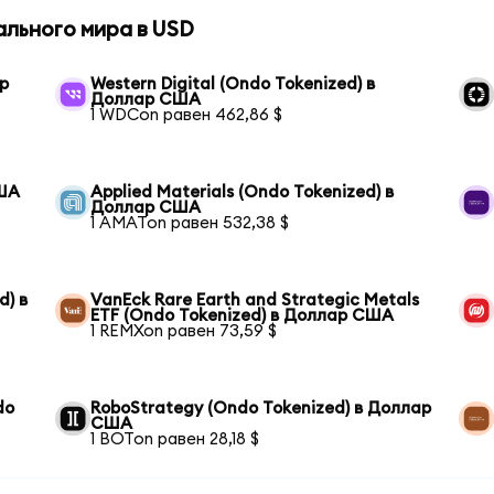
ального мира в USD
ар
Western Digital (Ondo Tokenized) в
Доллар США
1 WDCon равен 462,86 $
США
Applied Materials (Ondo Tokenized) в
Доллар США
1 AMATon равен 532,38 $
d) в
VanEck Rare Earth and Strategic Metals
ETF (Ondo Tokenized) в Доллар США
1 REMXon равен 73,59 $
do
RoboStrategy (Ondo Tokenized) в Доллар
США
1 BOTon равен 28,18 $