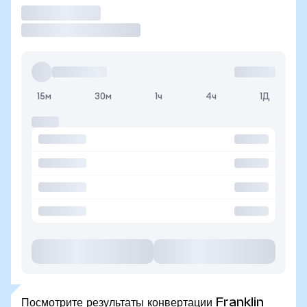
Торговать
15м
30м
1ч
4ч
1Д
Посмотрите результаты конвертации Franklin