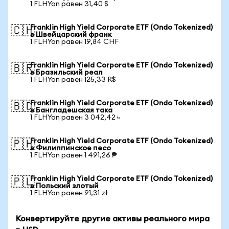
1 FLHYon равен 31,40 $
Franklin High Yield Corporate ETF (Ondo Tokenized)
🇨🇭
в Швейцарский франк
1 FLHYon равен 19,84 CHF
Franklin High Yield Corporate ETF (Ondo Tokenized)
🇧🇷
в Бразильский реал
1 FLHYon равен 125,33 R$
Franklin High Yield Corporate ETF (Ondo Tokenized)
🇧🇩
в Бангладешская така
1 FLHYon равен 3 042,42 ৳
Franklin High Yield Corporate ETF (Ondo Tokenized)
🇵🇭
в Филиппинское песо
1 FLHYon равен 1 491,26 ₱
Franklin High Yield Corporate ETF (Ondo Tokenized)
🇵🇱
в Польский злотый
1 FLHYon равен 91,31 zł
Конвертируйте другие активы реального мира