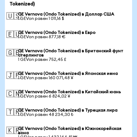
Tokenized)
GE Vernova (Ondo Tokenized) в Доллар США
🇺🇸
1 GEVon равен 1 011,16 $
GE Vernova (Ondo Tokenized) в Евро
🇪🇺
1 GEVon равен 877,18 €
GE Vernova (Ondo Tokenized) в Британский фунт
🇬🇧
стерлингов
1 GEVon равен 752,45 £
GE Vernova (Ondo Tokenized) в Японская иена
🇯🇵
1 GEVon равен 160 071,48 ¥
GE Vernova (Ondo Tokenized) в Китайский юань
🇨🇳
1 GEVon равен 6 824,02 ¥
GE Vernova (Ondo Tokenized) в Турецкая лира
🇹🇷
1 GEVon равен 48 234,30 ₺
GE Vernova (Ondo Tokenized) в Южнокорейская
🇰🇷
вона