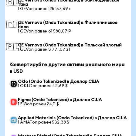
GE Vernova (Ondo Tokenized) в Бангладешская
🇧🇩
така
1 GEVon равен 125 157,69 ৳
GE Vernova (Ondo Tokenized) в Филиппинское
🇵🇭
песо
1 GEVon равен 61 580,07 ₱
GE Vernova (Ondo Tokenized) в Польский злотый
🇵🇱
1 GEVon равен 3 771,07 zł
Конвертируйте другие активы реального мира
в USD
Oklo (Ondo Tokenized) в Доллар США
1 OKLOon равен 42,69 $
Figma (Ondo Tokenized) в Доллар США
1 FIGon равен 24,11 $
Applied Materials (Ondo Tokenized) в Доллар США
1 AMATon равен 532,38 $