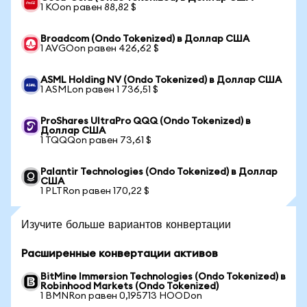
1 KOon равен 88,82 $
Broadcom (Ondo Tokenized) в Доллар США
1 AVGOon равен 426,62 $
ASML Holding NV (Ondo Tokenized) в Доллар США
1 ASMLon равен 1 736,51 $
ProShares UltraPro QQQ (Ondo Tokenized) в
Доллар США
1 TQQQon равен 73,61 $
Palantir Technologies (Ondo Tokenized) в Доллар
США
1 PLTRon равен 170,22 $
Изучите больше вариантов конвертации
Расширенные конвертации активов
BitMine Immersion Technologies (Ondo Tokenized) в
Robinhood Markets (Ondo Tokenized)
1 BMNRon равен 0,195713 HOODon