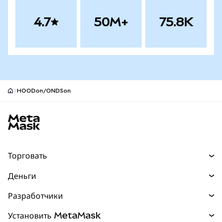
4.7
50M+
75.8K
HOODon/ONDSon
Нижний колонтитул сайта MetaMask
Торговать
Торговля
Деньги
Swaps
Покупайте
Разработчики
Прогнозы
НОВИНКА
Карта
Документация для разработчиков
Установить MetaMask
Перпы
НОВИНКА
mUSD
НОВИНКА