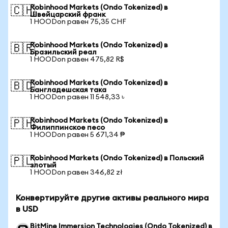
Robinhood Markets (Ondo Tokenized) в
🇨🇭
Швейцарский франк
1 HOODon равен 75,35 CHF
Robinhood Markets (Ondo Tokenized) в
🇧🇷
Бразильский реал
1 HOODon равен 475,82 R$
Robinhood Markets (Ondo Tokenized) в
🇧🇩
Бангладешская така
1 HOODon равен 11 548,33 ৳
Robinhood Markets (Ondo Tokenized) в
🇵🇭
Филиппинское песо
1 HOODon равен 5 671,34 ₱
Robinhood Markets (Ondo Tokenized) в Польский
🇵🇱
злотый
1 HOODon равен 346,82 zł
Конвертируйте другие активы реального мира
в USD
BitMine Immersion Technologies (Ondo Tokenized) в