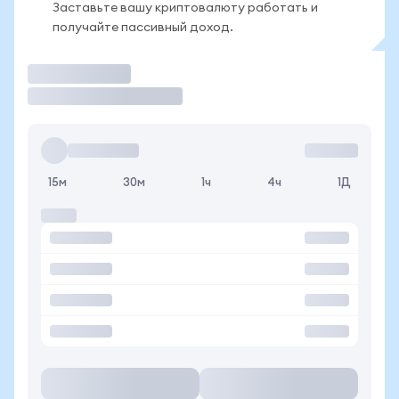
Заставьте вашу криптовалюту работать и
получайте пассивный доход.
Торговать
15м
30м
1ч
4ч
1Д