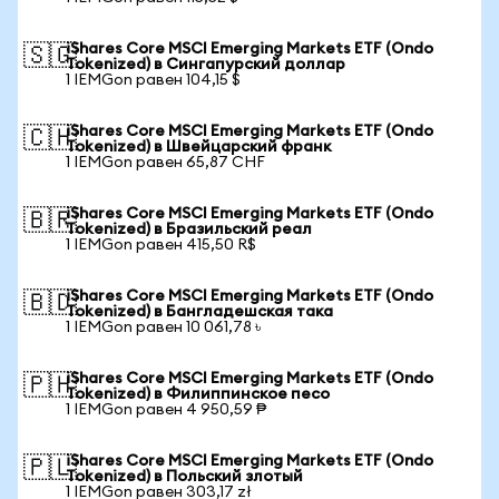
iShares Core MSCI Emerging Markets ETF (Ondo
🇸🇬
Tokenized) в Сингапурский доллар
1 IEMGon равен 104,15 $
iShares Core MSCI Emerging Markets ETF (Ondo
🇨🇭
Tokenized) в Швейцарский франк
1 IEMGon равен 65,87 CHF
iShares Core MSCI Emerging Markets ETF (Ondo
🇧🇷
Tokenized) в Бразильский реал
1 IEMGon равен 415,50 R$
iShares Core MSCI Emerging Markets ETF (Ondo
🇧🇩
Tokenized) в Бангладешская така
1 IEMGon равен 10 061,78 ৳
iShares Core MSCI Emerging Markets ETF (Ondo
🇵🇭
Tokenized) в Филиппинское песо
1 IEMGon равен 4 950,59 ₱
iShares Core MSCI Emerging Markets ETF (Ondo
🇵🇱
Tokenized) в Польский злотый
1 IEMGon равен 303,17 zł