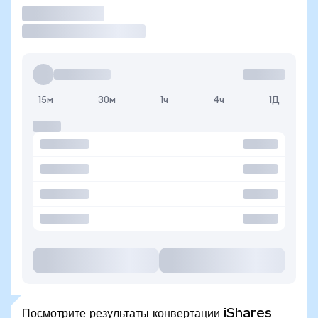
Торговать
15м
30м
1ч
4ч
1Д
Посмотрите результаты конвертации iShares