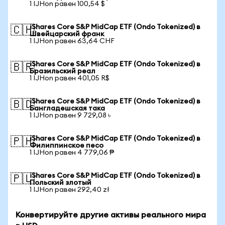
1 IJHon равен 100,54 $
iShares Core S&P MidCap ETF (Ondo Tokenized) в
🇨🇭
Швейцарский франк
1 IJHon равен 63,64 CHF
iShares Core S&P MidCap ETF (Ondo Tokenized) в
🇧🇷
Бразильский реал
1 IJHon равен 401,05 R$
iShares Core S&P MidCap ETF (Ondo Tokenized) в
🇧🇩
Бангладешская така
1 IJHon равен 9 729,08 ৳
iShares Core S&P MidCap ETF (Ondo Tokenized) в
🇵🇭
Филиппинское песо
1 IJHon равен 4 779,06 ₱
iShares Core S&P MidCap ETF (Ondo Tokenized) в
🇵🇱
Польский злотый
1 IJHon равен 292,40 zł
Конвертируйте другие активы реального мира