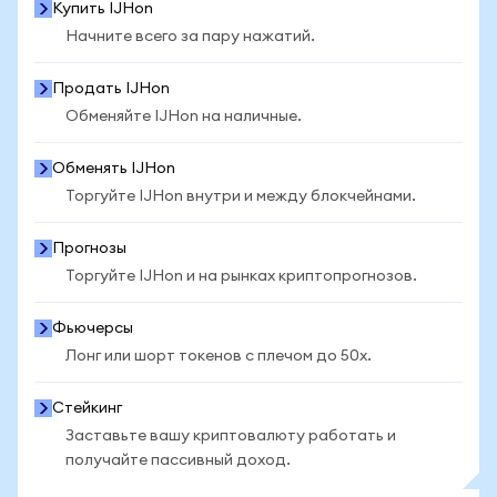
Купить IJHon
Начните всего за пару нажатий.
Продать IJHon
Обменяйте IJHon на наличные.
Обменять IJHon
Торгуйте IJHon внутри и между блокчейнами.
Прогнозы
Торгуйте IJHon и на рынках криптопрогнозов.
Фьючерсы
Лонг или шорт токенов с плечом до 50x.
Стейкинг
Заставьте вашу криптовалюту работать и
получайте пассивный доход.