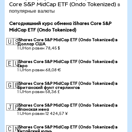
Core S&P MidCap ETF (Ondo Tokenized) в
популярные валюты
Сегодняшний курс обмена iShares Core S&P
MidCap ETF (Ondo Tokenized)
iShares Core S&P MidCap ETF (Ondo Tokenized) в
🇺🇸
Доллар США
1 IJHon равен 78,45 $
iShares Core S&P MidCap ETF (Ondo Tokenized) в
🇪🇺
Евро
1 IJHon равен 68,08 €
iShares Core S&P MidCap ETF (Ondo Tokenized) в
🇬🇧
Британский фунт стерлингов
1 IJHon равен 58,36 £
iShares Core S&P MidCap ETF (Ondo Tokenized) в
🇯🇵
Японская иена
1 IJHon равен 12 424,57 ¥
iShares Core S&P MidCap ETF (Ondo Tokenized) в
🇨🇳
Китайский юань