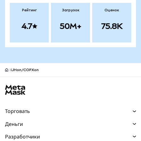
Рейтинг
Загрузок
Оценок
4.7
50M+
75.8K
IJHon/COPXon
Нижний колонтитул сайта MetaMask
Торговать
Торговля
Деньги
Swaps
Покупайте
Разработчики
Прогнозы
НОВИНКА