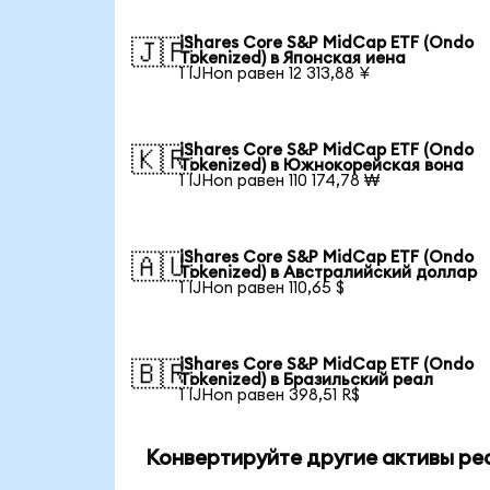
iShares Core S&P MidCap ETF (Ondo
🇯🇵
Tokenized) в Японская иена
1 IJHon равен 12 313,88 ¥
iShares Core S&P MidCap ETF (Ondo
🇰🇷
Tokenized) в Южнокорейская вона
1 IJHon равен 110 174,78 ₩
iShares Core S&P MidCap ETF (Ondo
🇦🇺
Tokenized) в Австралийский доллар
1 IJHon равен 110,65 $
iShares Core S&P MidCap ETF (Ondo
🇧🇷
Tokenized) в Бразильский реал
1 IJHon равен 398,51 R$
Конвертируйте другие активы ре