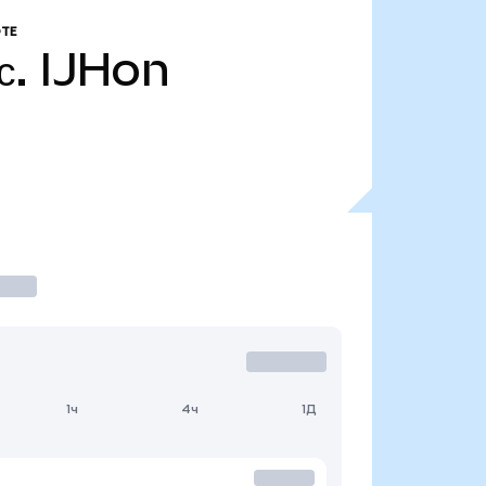
ТЕ
с.
IJHon
1ч
4ч
1Д