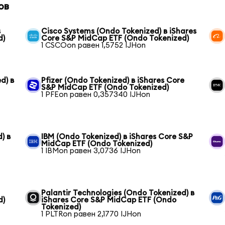
ов
s
Cisco Systems (Ondo Tokenized) в iShares
d)
Core S&P MidCap ETF (Ondo Tokenized)
1 CSCOon равен 1,5752 IJHon
d) в
Pfizer (Ondo Tokenized) в iShares Core
S&P MidCap ETF (Ondo Tokenized)
1 PFEon равен 0,357340 IJHon
) в
IBM (Ondo Tokenized) в iShares Core S&P
MidCap ETF (Ondo Tokenized)
1 IBMon равен 3,0736 IJHon
Palantir Technologies (Ondo Tokenized) в
d)
iShares Core S&P MidCap ETF (Ondo
Tokenized)
1 PLTRon равен 2,1770 IJHon