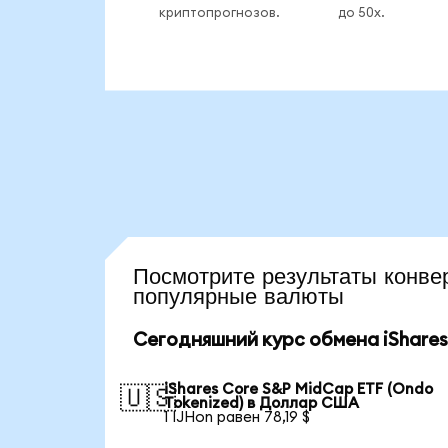
криптопрогнозов.
до 50x.
Посмотрите результаты кон
популярные валюты
Сегодняшний курс обмена iShares
iShares Core S&P MidCap ETF (Ondo
🇺🇸
Tokenized) в Доллар США
1 IJHon равен 78,19 $