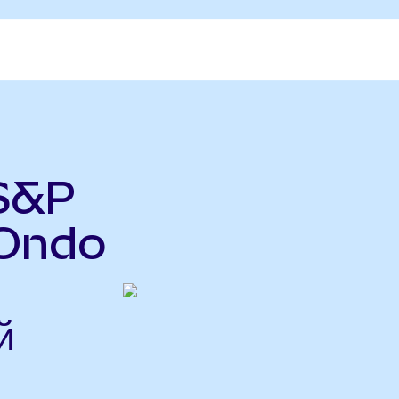
 S&P
(Ondo
й