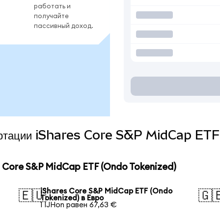
работать и
получайте
пассивный доход.
вертации iShares Core S&P MidCap ET
 Core S&P MidCap ETF (Ondo Tokenized)
iShares Core S&P MidCap ETF (Ondo
🇪🇺
🇬
Tokenized) в Евро
1 IJHon равен 67,63 €