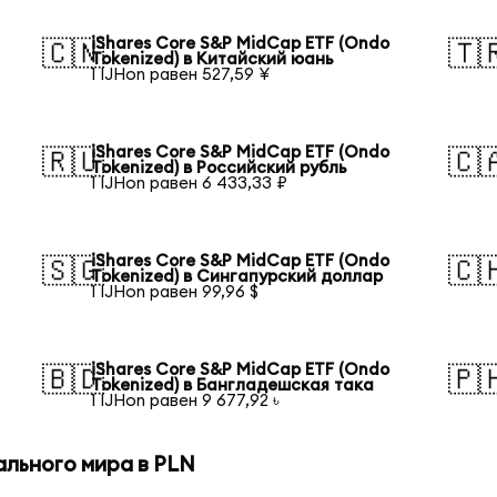
iShares Core S&P MidCap ETF (Ondo
🇨🇳
🇹
Tokenized) в Китайский юань
1 IJHon равен 527,59 ¥
iShares Core S&P MidCap ETF (Ondo
🇷🇺
🇨
Tokenized) в Российский рубль
1 IJHon равен 6 433,33 ₽
iShares Core S&P MidCap ETF (Ondo
🇸🇬
🇨
Tokenized) в Сингапурский доллар
1 IJHon равен 99,96 $
iShares Core S&P MidCap ETF (Ondo
🇧🇩
🇵
Tokenized) в Бангладешская така
1 IJHon равен 9 677,92 ৳
ального мира в PLN