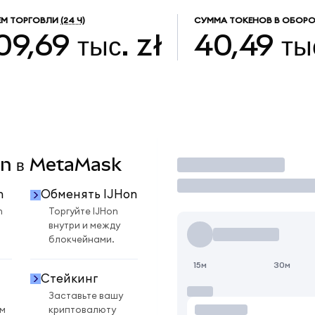
М ТОРГОВЛИ
(24 Ч)
СУММА ТОКЕНОВ В ОБОРО
09,69 тыс. zł
40,49 ты
Hon в MetaMask
Торговать
n
Обменять IJHon
n
Торгуйте IJHon
внутри и между
блокчейнами.
15м
30м
Стейкинг
Заставьте вашу
ом
криптовалюту