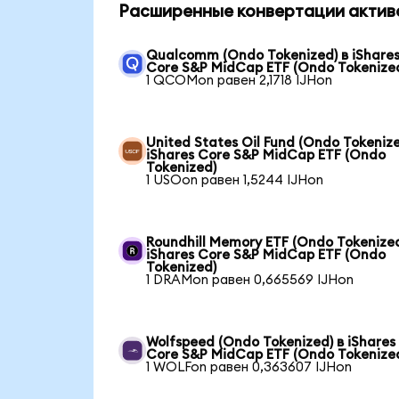
Расширенные конвертации актив
Qualcomm (Ondo Tokenized) в iShare
Core S&P MidCap ETF (Ondo Tokenize
1 QCOMon равен 2,1718 IJHon
United States Oil Fund (Ondo Tokenize
iShares Core S&P MidCap ETF (Ondo
Tokenized)
1 USOon равен 1,5244 IJHon
Roundhill Memory ETF (Ondo Tokenized
iShares Core S&P MidCap ETF (Ondo
Tokenized)
1 DRAMon равен 0,665569 IJHon
Wolfspeed (Ondo Tokenized) в iShares
Core S&P MidCap ETF (Ondo Tokenize
1 WOLFon равен 0,363607 IJHon