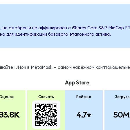
 не одобрен и не аффилирован с iShares Core S&P MidCap ET
но для идентификации базового эталонного актива.
ивайте IJHon в MetaMask — самом надёжном криптокошельке
App Store
Оценок
Скачать
Рейтинг
Загрузо
83.8K
4.7
50M