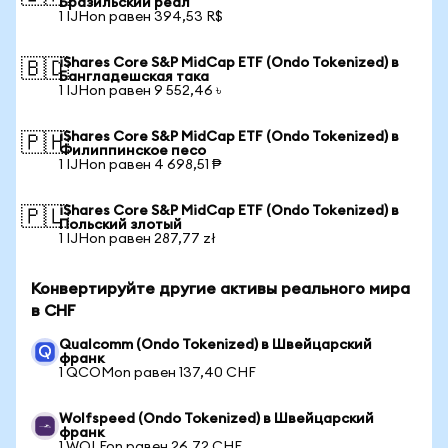
Бразильский реал
1 IJHon равен 394,53 R$
iShares Core S&P MidCap ETF (Ondo Tokenized) в
🇧🇩
Бангладешская така
1 IJHon равен 9 552,46 ৳
iShares Core S&P MidCap ETF (Ondo Tokenized) в
🇵🇭
Филиппинское песо
1 IJHon равен 4 698,51 ₱
iShares Core S&P MidCap ETF (Ondo Tokenized) в
🇵🇱
Польский злотый
1 IJHon равен 287,77 zł
Конвертируйте другие активы реального мира
в CHF
Qualcomm (Ondo Tokenized) в Швейцарский
франк
1 QCOMon равен 137,40 CHF
Wolfspeed (Ondo Tokenized) в Швейцарский
франк
1 WOLFon равен 26,72 CHF