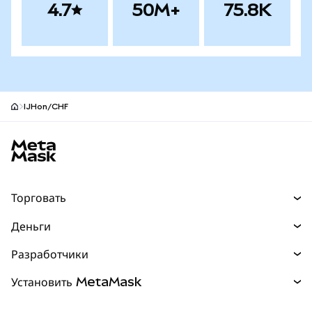
4.7
50M+
75.8K
IJHon/CHF
Нижний колонтитул сайта MetaMask
Торговать
Торговля
Деньги
Swaps
Покупайте
Разработчики
Прогнозы
НОВИНКА
Карта
Документация для разработчиков
Установить MetaMask
Перпы
НОВИНКА
mUSD
НОВИНКА
Инфопанель
Защита транзакций