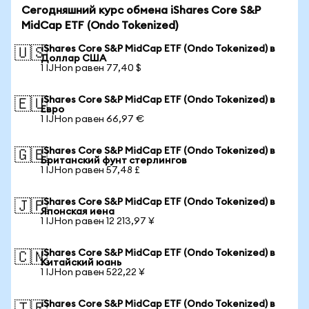
Сегодняшний курс обмена iShares Core S&P
MidCap ETF (Ondo Tokenized)
iShares Core S&P MidCap ETF (Ondo Tokenized) в
🇺🇸
Доллар США
1 IJHon равен 77,40 $
iShares Core S&P MidCap ETF (Ondo Tokenized) в
🇪🇺
Евро
1 IJHon равен 66,97 €
iShares Core S&P MidCap ETF (Ondo Tokenized) в
🇬🇧
Британский фунт стерлингов
1 IJHon равен 57,48 £
iShares Core S&P MidCap ETF (Ondo Tokenized) в
🇯🇵
Японская иена
1 IJHon равен 12 213,97 ¥
iShares Core S&P MidCap ETF (Ondo Tokenized) в
🇨🇳
Китайский юань
1 IJHon равен 522,22 ¥
iShares Core S&P MidCap ETF (Ondo Tokenized) в