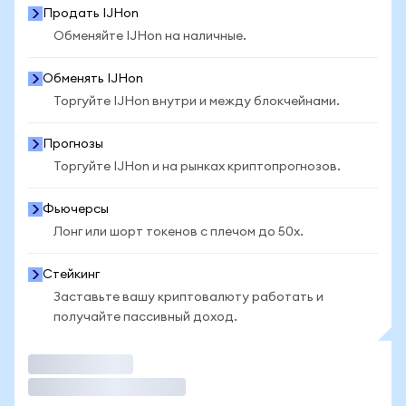
Продать IJHon
Обменяйте IJHon на наличные.
Обменять IJHon
Торгуйте IJHon внутри и между блокчейнами.
Прогнозы
Торгуйте IJHon и на рынках криптопрогнозов.
Фьючерсы
Лонг или шорт токенов с плечом до 50x.
Стейкинг
Заставьте вашу криптовалюту работать и
получайте пассивный доход.
Торговать