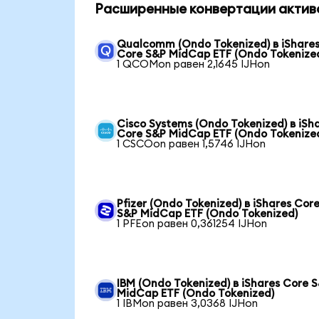
Расширенные конвертации актив
Qualcomm (Ondo Tokenized) в iShare
Core S&P MidCap ETF (Ondo Tokenize
1 QCOMon равен 2,1645 IJHon
Cisco Systems (Ondo Tokenized) в iSh
Core S&P MidCap ETF (Ondo Tokenize
1 CSCOon равен 1,5746 IJHon
Pfizer (Ondo Tokenized) в iShares Cor
S&P MidCap ETF (Ondo Tokenized)
1 PFEon равен 0,361254 IJHon
IBM (Ondo Tokenized) в iShares Core 
MidCap ETF (Ondo Tokenized)
1 IBMon равен 3,0368 IJHon