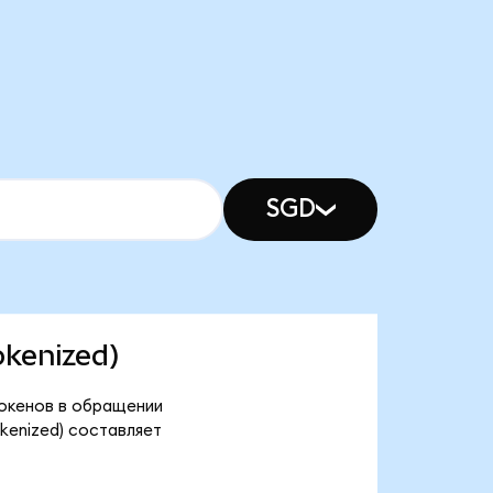
SGD
okenized)
токенов в обращении
kenized) составляет