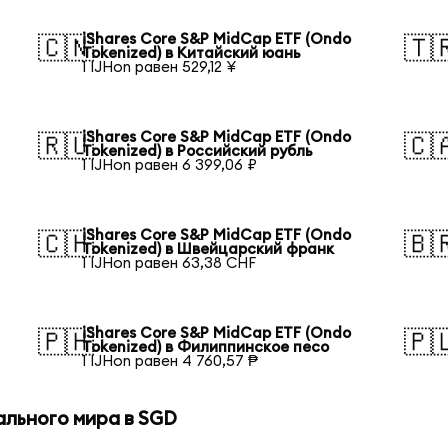
iShares Core S&P MidCap ETF (Ondo
🇨🇳
🇹
Tokenized) в Китайский юань
1 IJHon равен 529,12 ¥
iShares Core S&P MidCap ETF (Ondo
🇷🇺
🇨
Tokenized) в Российский рубль
1 IJHon равен 6 399,06 ₽
iShares Core S&P MidCap ETF (Ondo
🇨🇭
🇧
Tokenized) в Швейцарский франк
1 IJHon равен 63,38 CHF
iShares Core S&P MidCap ETF (Ondo
🇵🇭
🇵
Tokenized) в Филиппинское песо
1 IJHon равен 4 760,57 ₱
ального мира в SGD