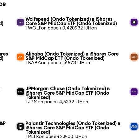
ов
s
Wolfspeed (Ondo Tokenized) в iShares
d)
Core S&P MidCap ETF (Ondo Tokenized)
1 WOLFon равен 0,420932 IJHon
ares
Alibaba (Ondo Tokenized) в iShares Core
d)
S&P MidCap ETF (Ondo Tokenized)
1 BABAon равен 1,6573 IJHon
e
JPMorgan Chase (Ondo Tokenized) в
iShares Core S&P MidCap ETF (Ondo
Tokenized)
1 JPMon равен 4,6239 IJHon
S&P
Palantir Technologies (Ondo Tokenized) в
iShares Core S&P MidCap ETF (Ondo
Tokenized)
1 PLTRon равен 2,1900 IJHon