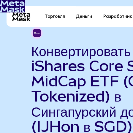
Торговля
Деньги
Разработчик
Конвертировать
iShares Core
MidCap ETF 
Tokenized) в
Сингапурский д
(IJHon в SGD)