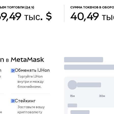
ЪЕМ ТОРГОВЛИ
(24 Ч)
СУММА ТОКЕНОВ В ОБОРО
9,49 тыс. $
40,49 ты
Hon в MetaMask
Торговать
n
Обменять IJHon
n
Торгуйте IJHon
внутри и между
блокчейнами.
15м
30м
Стейкинг
Заставьте вашу
ом
криптовалюту