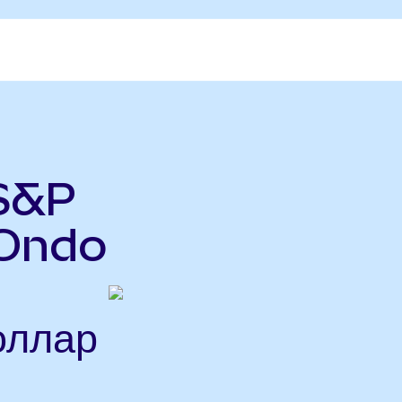
 S&P
(Ondo
оллар