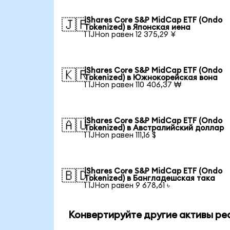
iShares Core S&P MidCap ETF (Ondo
🇯🇵
Tokenized) в Японская иена
1 IJHon равен 12 375,29 ¥
iShares Core S&P MidCap ETF (Ondo
🇰🇷
Tokenized) в Южнокорейская вона
1 IJHon равен 110 406,37 ₩
iShares Core S&P MidCap ETF (Ondo
🇦🇺
Tokenized) в Австралийский доллар
1 IJHon равен 111,16 $
iShares Core S&P MidCap ETF (Ondo
🇧🇩
Tokenized) в Бангладешская така
1 IJHon равен 9 678,61 ৳
Конвертируйте другие активы ре