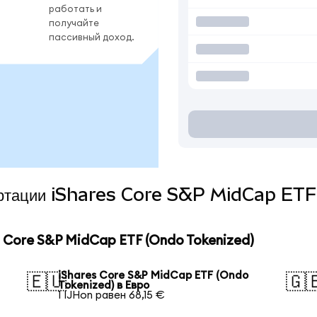
работать и
получайте
пассивный доход.
вертации iShares Core S&P MidCap ET
 Core S&P MidCap ETF (Ondo Tokenized)
iShares Core S&P MidCap ETF (Ondo
🇪🇺
🇬
Tokenized) в Евро
1 IJHon равен 68,15 €