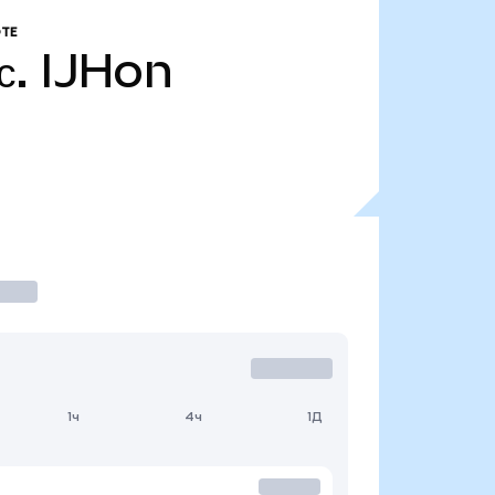
ТЕ
с.
IJHon
1ч
4ч
1Д