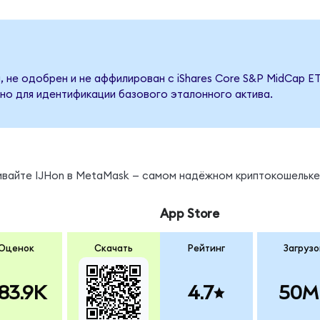
 не одобрен и не аффилирован с iShares Core S&P MidCap ET
но для идентификации базового эталонного актива.
ивайте IJHon в MetaMask — самом надёжном криптокошельке
App Store
Оценок
Скачать
Рейтинг
Загрузо
83.9K
4.7
50M