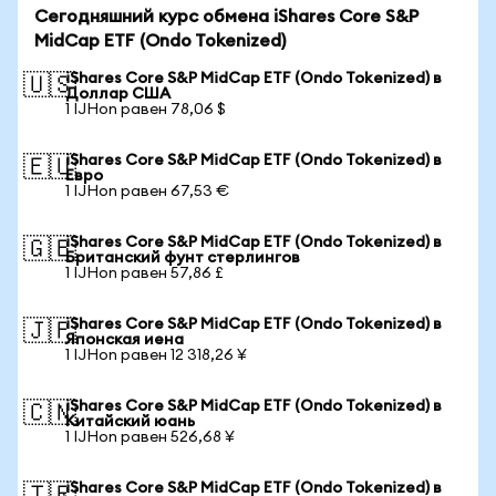
Сегодняшний курс обмена iShares Core S&P
MidCap ETF (Ondo Tokenized)
iShares Core S&P MidCap ETF (Ondo Tokenized) в
🇺🇸
Доллар США
1 IJHon равен 78,06 $
iShares Core S&P MidCap ETF (Ondo Tokenized) в
🇪🇺
Евро
1 IJHon равен 67,53 €
iShares Core S&P MidCap ETF (Ondo Tokenized) в
🇬🇧
Британский фунт стерлингов
1 IJHon равен 57,86 £
iShares Core S&P MidCap ETF (Ondo Tokenized) в
🇯🇵
Японская иена
1 IJHon равен 12 318,26 ¥
iShares Core S&P MidCap ETF (Ondo Tokenized) в
🇨🇳
Китайский юань
1 IJHon равен 526,68 ¥
iShares Core S&P MidCap ETF (Ondo Tokenized) в