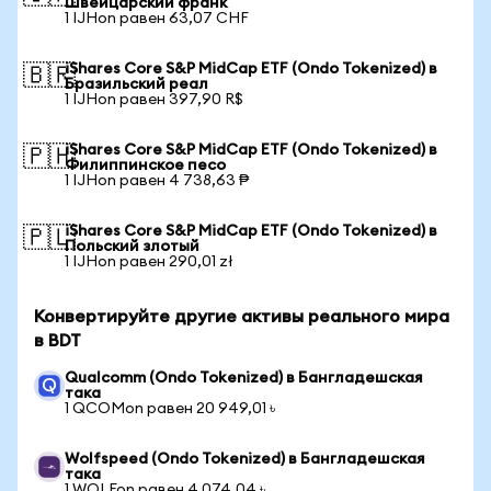
Швейцарский франк
1 IJHon равен 63,07 CHF
iShares Core S&P MidCap ETF (Ondo Tokenized) в
🇧🇷
Бразильский реал
1 IJHon равен 397,90 R$
iShares Core S&P MidCap ETF (Ondo Tokenized) в
🇵🇭
Филиппинское песо
1 IJHon равен 4 738,63 ₱
iShares Core S&P MidCap ETF (Ondo Tokenized) в
🇵🇱
Польский злотый
1 IJHon равен 290,01 zł
Конвертируйте другие активы реального мира
в BDT
Qualcomm (Ondo Tokenized) в Бангладешская
така
1 QCOMon равен 20 949,01 ৳
Wolfspeed (Ondo Tokenized) в Бангладешская
така
1 WOLFon равен 4 074,04 ৳