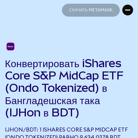
СКАЧАТЬ METAMASK
СКАЧАТЬ METAMASK
Конвертировать iShares
Core S&P MidCap ETF
(Ondo Tokenized) в
Бангладешская така
(IJHon в BDT)
IJHON/BDT: 1 ISHARES CORE S&P MIDCAP ETF
(ONDO TOKENIZED) РАВНО 9 634,0278 BDT