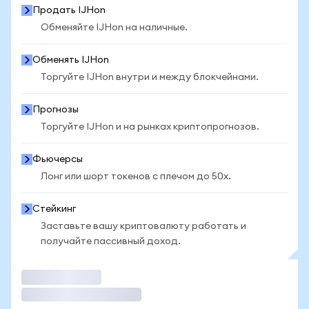
Продать IJHon
Обменяйте IJHon на наличные.
Обменять IJHon
Торгуйте IJHon внутри и между блокчейнами.
Прогнозы
Торгуйте IJHon и на рынках криптопрогнозов.
Фьючерсы
Лонг или шорт токенов с плечом до 50x.
Стейкинг
Заставьте вашу криптовалюту работать и
получайте пассивный доход.
Торговать