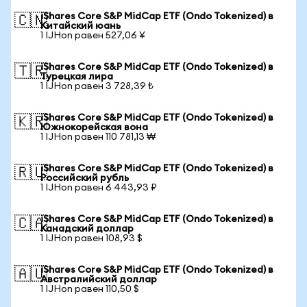
iShares Core S&P MidCap ETF (Ondo Tokenized) в
🇨🇳
Китайский юань
1 IJHon равен 527,06 ¥
iShares Core S&P MidCap ETF (Ondo Tokenized) в
🇹🇷
Турецкая лира
1 IJHon равен 3 728,39 ₺
iShares Core S&P MidCap ETF (Ondo Tokenized) в
🇰🇷
Южнокорейская вона
1 IJHon равен 110 781,13 ₩
iShares Core S&P MidCap ETF (Ondo Tokenized) в
🇷🇺
Российский рубль
1 IJHon равен 6 443,93 ₽
iShares Core S&P MidCap ETF (Ondo Tokenized) в
🇨🇦
Канадский доллар
1 IJHon равен 108,93 $
iShares Core S&P MidCap ETF (Ondo Tokenized) в
🇦🇺
Австралийский доллар
1 IJHon равен 110,50 $