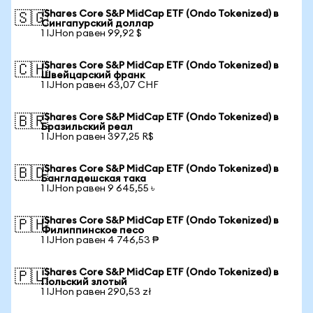
iShares Core S&P MidCap ETF (Ondo Tokenized) в
🇸🇬
Сингапурский доллар
1 IJHon равен 99,92 $
iShares Core S&P MidCap ETF (Ondo Tokenized) в
🇨🇭
Швейцарский франк
1 IJHon равен 63,07 CHF
iShares Core S&P MidCap ETF (Ondo Tokenized) в
🇧🇷
Бразильский реал
1 IJHon равен 397,25 R$
iShares Core S&P MidCap ETF (Ondo Tokenized) в
🇧🇩
Бангладешская така
1 IJHon равен 9 645,55 ৳
iShares Core S&P MidCap ETF (Ondo Tokenized) в
🇵🇭
Филиппинское песо
1 IJHon равен 4 746,53 ₱
iShares Core S&P MidCap ETF (Ondo Tokenized) в
🇵🇱
Польский злотый
1 IJHon равен 290,53 zł