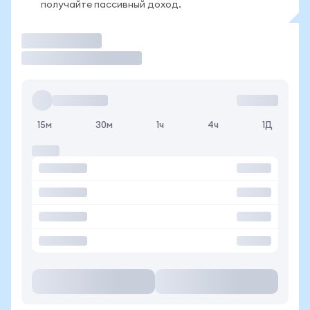
получайте пассивный доход.
Торговать
15м
30м
1ч
4ч
1Д