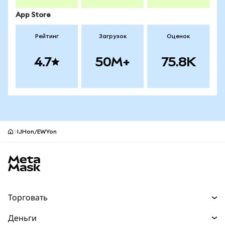
App Store
Рейтинг
Загрузок
Оценок
4.7
50M+
75.8K
IJHon/EWYon
Нижний колонтитул сайта MetaMask
Торговать
Торговля
Деньги