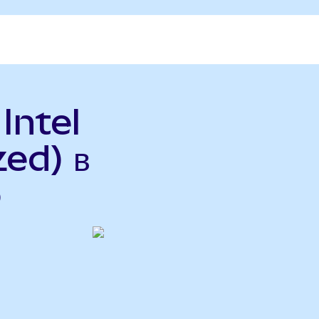
Intel
ed) в
o