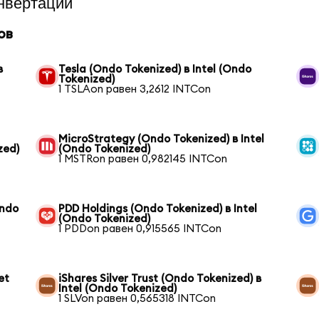
нвертации
ов
в
Tesla (Ondo Tokenized) в Intel (Ondo
Tokenized)
1 TSLAon равен 3,2612 INTCon
MicroStrategy (Ondo Tokenized) в Intel
zed)
(Ondo Tokenized)
1 MSTRon равен 0,982145 INTCon
Ondo
PDD Holdings (Ondo Tokenized) в Intel
(Ondo Tokenized)
1 PDDon равен 0,915565 INTCon
et
iShares Silver Trust (Ondo Tokenized) в
Intel (Ondo Tokenized)
1 SLVon равен 0,565318 INTCon