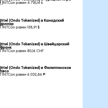

1 INTCon равен 4 718,14 ₺
Intel (Ondo Tokenized) в Канадский

доллар
1 INTCon равен 138,91 $
Intel (Ondo Tokenized) в Швейцарский

франк
1 INTCon равен 80,16 CHF
Intel (Ondo Tokenized) в Филиппинское

песо
1 INTCon равен 6 032,86 ₱