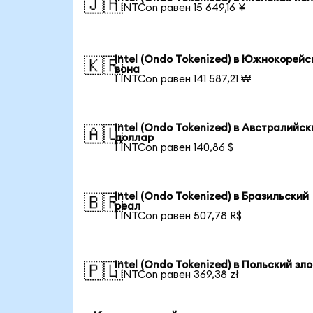
🇯🇵
1 INTCon равен 15 649,16 ¥
Intel (Ondo Tokenized) в Южнокорейс
🇰🇷
вона
1 INTCon равен 141 587,21 ₩
Intel (Ondo Tokenized) в Австралийск
🇦🇺
доллар
1 INTCon равен 140,86 $
Intel (Ondo Tokenized) в Бразильский
🇧🇷
реал
1 INTCon равен 507,78 R$
Intel (Ondo Tokenized) в Польский зл
🇵🇱
1 INTCon равен 369,38 zł