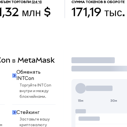
ОБЪЕМ ТОРГОВЛИ
(24 Ч)
СУММА ТОКЕНОВ В ОБОРОТЕ
1,32 млн $
171,19 тыс.
TCon в MetaMask
Торговать
Обменять
INTCon
Торгуйте INTCon
внутри и между
блокчейнами.
15м
30м
Стейкинг
Заставьте вашу
ом
криптовалюту