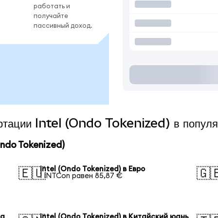
работать и
получайте
пассивный доход.
ертации Intel (Ondo Tokenized) в попул
ndo Tokenized)
Intel (Ondo Tokenized) в Евро
🇪🇺
🇬
1 INTCon равен 85,87 €
на
Intel (Ondo Tokenized) в Китайский юань