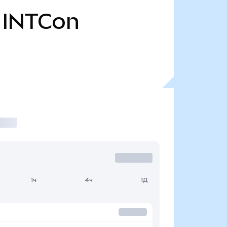
INTCon
1ч
4ч
1Д