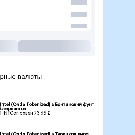
ярные валюты
Intel (Ondo Tokenized) в Британский фунт

стерлингов
1 INTCon равен 73,65 £
Intel (Ondo Tokenized) в Турецкая лира