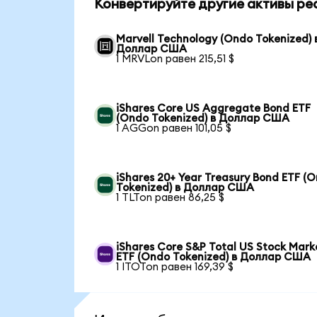
Конвертируйте другие активы ре
Marvell Technology (Ondo Tokenized) 
Доллар США
1 MRVLon равен 215,51 $
iShares Core US Aggregate Bond ETF
(Ondo Tokenized) в Доллар США
1 AGGon равен 101,05 $
iShares 20+ Year Treasury Bond ETF (
Tokenized) в Доллар США
1 TLTon равен 86,25 $
iShares Core S&P Total US Stock Mark
ETF (Ondo Tokenized) в Доллар США
1 ITOTon равен 169,39 $