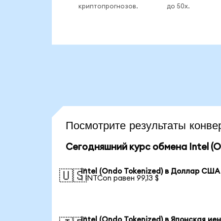
криптопрогнозов.
до 50x.
Посмотрите результаты конв
Сегодняшний курс обмена Intel (O
Intel (Ondo Tokenized) в Доллар США
🇺🇸
1 INTCon равен 99,13 $
Intel (Ondo Tokenized) в Японская ие