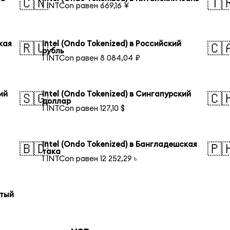
🇨🇳
🇹
1 INTCon равен 669,16 ¥
кая
Intel (Ondo Tokenized) в Российский
🇷🇺
🇨
рубль
1 INTCon равен 8 084,04 ₽
ий
Intel (Ondo Tokenized) в Сингапурский
🇸🇬
🇨
доллар
1 INTCon равен 127,10 $
Intel (Ondo Tokenized) в Бангладешская
🇧🇩
🇵
така
1 INTCon равен 12 252,29 ৳
отый