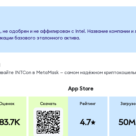
 не одобрен и не аффилирован с Intel. Название компании и
кации базового эталонного актива.
ы
нивайте INTCon в MetaMask — самом надёжном криптокошель
App Store
Оценок
Скачать
Рейтинг
Загрузо
83.7K
4.7
50M