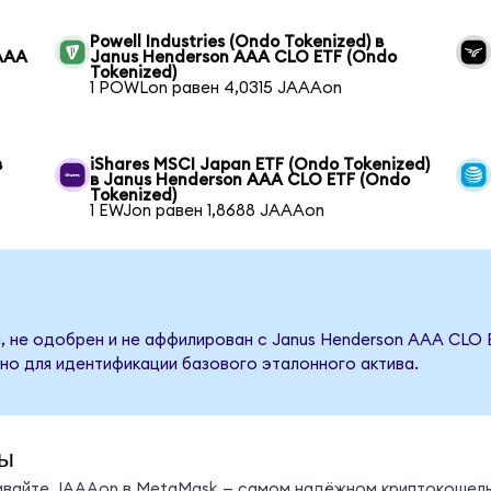
Powell Industries (Ondo Tokenized) в
 AAA
Janus Henderson AAA CLO ETF (Ondo
Tokenized)
1 POWLon равен 4,0315 JAAAon
в
iShares MSCI Japan ETF (Ondo Tokenized)
в Janus Henderson AAA CLO ETF (Ondo
Tokenized)
1 EWJon равен 1,8688 JAAAon
, не одобрен и не аффилирован с Janus Henderson AAA CLO 
но для идентификации базового эталонного актива.
ы
нивайте JAAAon в MetaMask — самом надёжном криптокошель