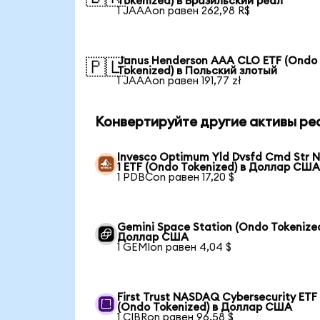
Tokenized) в Бразильский реал
1 JAAAon равен 262,98 R$
Janus Henderson AAA CLO ETF (Ondo
🇵🇱
Tokenized) в Польский злотый
1 JAAAon равен 191,77 zł
Конвертируйте другие активы ре
Invesco Optimum Yld Dvsfd Cmd Str N
1 ETF (Ondo Tokenized) в Доллар СШ
1 PDBCon равен 17,20 $
Gemini Space Station (Ondo Tokenized
Доллар США
1 GEMIon равен 4,04 $
First Trust NASDAQ Cybersecurity ETF
(Ondo Tokenized) в Доллар США
1 CIBRon равен 96,58 $