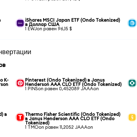
в
iShares MSCI Japan ETF (Ondo Tokenized)
в Доллар США
1 EWJon равен 96,15 $
нвертации
ов
o K-
Pinterest (Ondo Tokenized) в Janus
rson
Henderson AAA CLO ETF (Ondo Tokenized)
1 PINSon равен 0,452089 JAAAon
) в
Thermo Fisher Scientific (Ondo Tokenized)
в Janus Henderson AAA CLO ETF (Ondo
Tokenized)
1 TMOon равен 11,2052 JAAAon