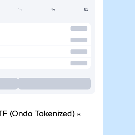
1ч
4ч
1Д
TF (Ondo Tokenized) в