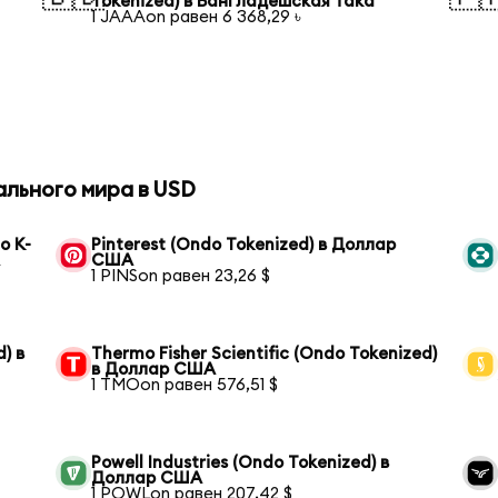
Tokenized) в Бангладешская така
1 JAAAon равен 6 368,29 ৳
ального мира в USD
o K-
Pinterest (Ondo Tokenized) в Доллар
А
США
1 PINSon равен 23,26 $
) в
Thermo Fisher Scientific (Ondo Tokenized)
в Доллар США
1 TMOon равен 576,51 $
Powell Industries (Ondo Tokenized) в
Доллар США
1 POWLon равен 207,42 $