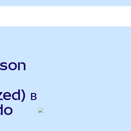
rson
ed) в
do