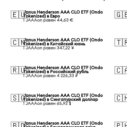
Janus Henderson AAA CLO ETF (Ondo
🇪🇺
🇬
Tokenized) в Евро
1 JAAAon равен 44,63 €
Janus Henderson AAA CLO ETF (Ondo
🇨🇳
🇹
Tokenized) в Китайский юань
1 JAAAon равен 347,22 ¥
Janus Henderson AAA CLO ETF (Ondo
🇷🇺
🇨
Tokenized) в Российский рубль
1 JAAAon равен 4 226,33 ₽
Janus Henderson AAA CLO ETF (Ondo
🇸🇬
🇨
Tokenized) в Сингапурский доллар
1 JAAAon равен 65,92 $
Janus Henderson AAA CLO ETF (Ondo
🇧🇩
🇵