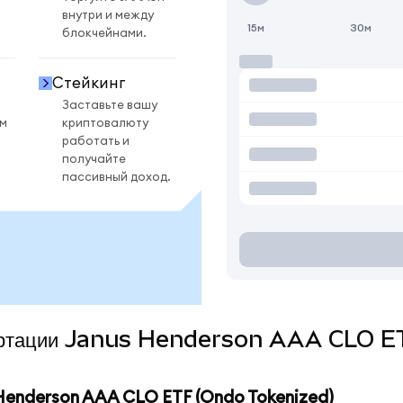
внутри и между
15м
30м
блокчейнами.
Стейкинг
Заставьте вашу
ом
криптовалюту
работать и
получайте
пассивный доход.
нвертации Janus Henderson AAA CLO E
enderson AAA CLO ETF (Ondo Tokenized)