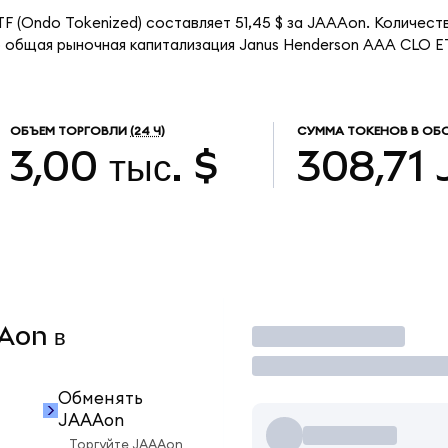
F (Ondo Tokenized) составляет 51,45 $ за JAAAon. Количест
 общая рыночная капитализация Janus Henderson AAA CLO ET
ОБЪЕМ ТОРГОВЛИ
(24 Ч)
СУММА ТОКЕНОВ В ОБ
3,00 тыс. $
308,71
AAon в
Торговать
Обменять
JAAAon
Торгуйте JAAAon