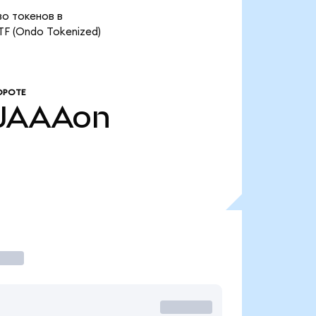
во токенов в
F (Ondo Tokenized)
ОРОТЕ
JAAAon