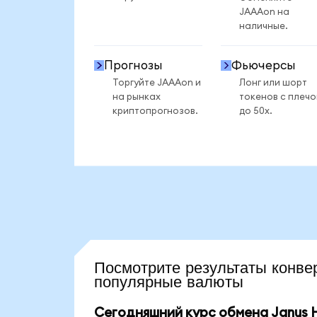
JAAAon на
наличные.
Прогнозы
Фьючерсы
Торгуйте JAAAon и
Лонг или шорт
на рынках
токенов с плеч
криптопрогнозов.
до 50x.
Посмотрите результаты ко
популярные валюты
Сегодняшний курс обмена Janus H